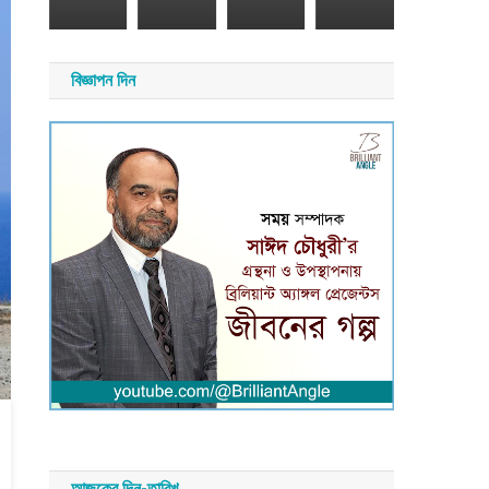
২৬
সময়
সংবাদ
য়
বিজ্ঞাপন দিন
াদ
আজকের দিন-তারিখ