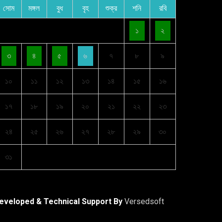
সোম
মঙ্গল
বুধ
বৃহ
শুক্র
শনি
রবি
১
২
৩
৪
৫
৬
৭
৮
৯
১০
১১
১২
১৩
১৪
১৫
১৬
১৭
১৮
১৯
২০
২১
২২
২৩
২৪
২৫
২৬
২৭
২৮
২৯
৩০
৩১
eveloped & Technical Support By
Versedsoft