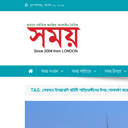
Skip
বৃহস্পতিবার, আগস্ট ০৬, ২০২৬
to
content
Daily Shomoy, Since 20
সময় সংবাদ
সময় সাহিত্য
সময় চিন্তা
TAG:
লেবাননে ইসরায়েলি বাহিনী শান্তিরক্ষীদের উপর গোলাবর্ষণ কর