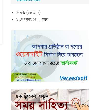
শুক্রবার (রাত ৩:২১)
২৩শে শ্রাবণ, ১৪৩৩ বঙ্গাব্দ