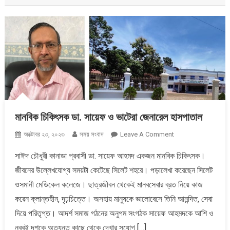
মানবিক চিকিৎসক ডা. সায়েফ ও ভাটেরা জেনারেল হাসপাতাল
On
অক্টোবর ২৩, ২০২৩
সময় সংবাদ
Leave A Comment
মানবিক
সাঈদ চৌধুরী কানাডা প্রবাসী ডা. সায়েফ আহমদ একজন মানবিক চিকিৎসক।
চিকিৎসক
জীবনের উল্লেখযোগ্য সময়টা কেটেছে সিলেট শহরে। পড়ালেখা করেছেন সিলেট
ডা.
সায়েফ
ওসমানী মেডিকেল কলেজে। ছাত্রজীবন থেকেই মানবসেবার ব্রত নিয়ে কাজ
ও
করেন ক্লান্তহীন, দৃঢ়চিত্তে। অসহায় মানুষকে ভালোবেসে তিনি আনন্দিত, সেবা
ভাটেরা
দিয়ে পরিতৃপ্ত। আদর্শ সমাজ গঠনের অনুপম সংগঠক সায়েফ আহমদকে আশি ও
জেনারেল
নব্বই দশকে অত্যন্ত কাছে থেকে দেখার সুযোগ […]
হাসপাতাল