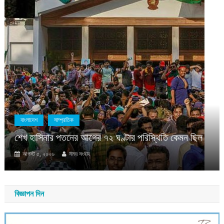
লাদেশ
সাম্প্রতিক
 হাসিনার পতনের আগের ৭২ ঘণ্টার পরিস্থিতি কেমন ছিল
বাংল
গস্ট ৫, ২০২৬
সময় সংবাদ
ফ্যা
নিরপে
বিজ্ঞাপন দিন
আগস