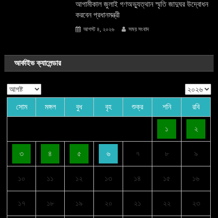
আগামীকাল জুলাই গণঅভ্যুত্থান স্মৃতি জাদুঘর উদ্বোধন
করবেন প্রধানমন্ত্রী
আগস্ট ৪, ২০২৬
সময় সংবাদ
আর্কাইভ ক্যালেন্ডার
সোম
মঙ্গল
বুধ
বৃহ
শুক্র
শনি
রবি
১
২
৩
৪
৫
৬
৭
৮
৯
১০
১১
১২
১৩
১৪
১৫
১৬
১৭
১৮
১৯
২০
২১
২২
২৩