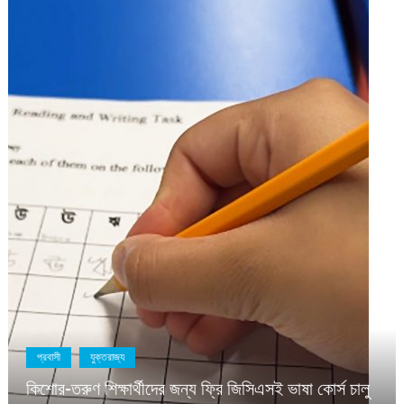
যুক্তরাজ্য
মধ্যপ্রাচ্য
তরুণ শিক্ষার্থীদের জন্য ফ্রি জিসিএসই ভাষা কোর্স চালু
বৃহস্পত