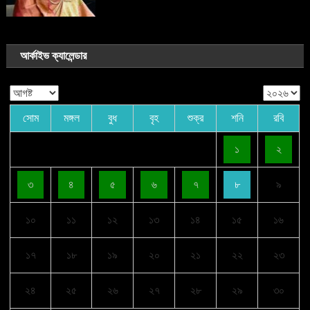
আর্কাইভ ক্যালেন্ডার
সোম
মঙ্গল
বুধ
বৃহ
শুক্র
শনি
রবি
১
২
৩
৪
৫
৬
৭
৮
৯
১০
১১
১২
১৩
১৪
১৫
১৬
১৭
১৮
১৯
২০
২১
২২
২৩
২৪
২৫
২৬
২৭
২৮
২৯
৩০