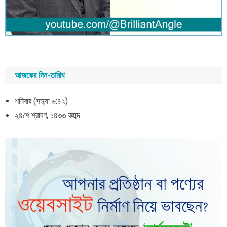
আজকের দিন-তারিখ
শনিবার (সন্ধ্যা ৬:৪২)
২৪শে শ্রাবণ, ১৪৩৩ বঙ্গাব্দ