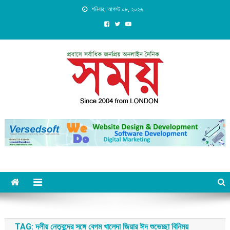
Skip
শনিবার, আগস্ট ০৮, ২০২৬
to
content
Daily Shomoy, Since 2004
from LONDON
TAG:
দলীয় নেতৃবৃন্দের সঙ্গে বেগম খালেদা জিয়ার ঈদ শুভেচ্ছা বিনিময়