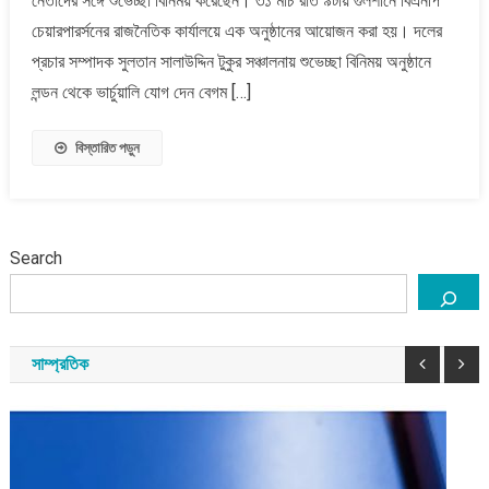
নেতাদের সঙ্গে শুভেচ্ছা বিনিময় করেছেন। ৩১ মার্চ রাত ৯টায় গুলশানে বিএনপি
খালেদা
চেয়ারপারর্সনের রাজনৈতিক কার্যালয়ে এক অনুষ্ঠানের আয়োজন করা হয়। দলের
জিয়ার
প্রচার সম্পাদক সুলতান সালাউদ্দিন টুকুর সঞ্চালনায় শুভেচ্ছা বিনিময় অনুষ্ঠানে
ঈদ
লন্ডন থেকে ভার্চুয়ালি যোগ দেন বেগম […]
শুভেচ্ছা
বিনিময়
বিস্তারিত পড়ুন
Search
সাম্প্রতিক