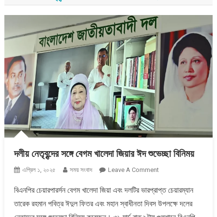
দলীয় নেতৃবৃন্দের সঙ্গে বেগম খালেদা জিয়ার ঈদ শুভেচ্ছা বিনিময়
On
এপ্রিল ১, ২০২৫
সময় সংবাদ
Leave A Comment
দলীয়
বিএনপির চেয়ারপারর্সন বেগম খালেদা জিয়া এবং দলটির ভারপ্রাপ্ত চেয়ারম্যান
নেতৃবৃন্দের
তারেক রহমান পবিত্র ঈদুল ফিতর এবং মহান স্বাধীনতা দিবস উপলক্ষে দলের
সঙ্গে
বেগম