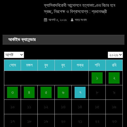
ফ্যাসিবাদবিরোধী আন্দোলনে হত্যাকাণ্ডের বিচার হবে
স্বচ্ছ, নিরপেক্ষ ও বিশ্বাসযোগ্য : প্রধানমন্ত্রী
আগস্ট ৫, ২০২৬
সময় সংবাদ
আর্কাইভ ক্যালেন্ডার
সোম
মঙ্গল
বুধ
বৃহ
শুক্র
শনি
রবি
১
২
৩
৪
৫
৬
৭
৮
৯
১০
১১
১২
১৩
১৪
১৫
১৬
১৭
১৮
১৯
২০
২১
২২
২৩