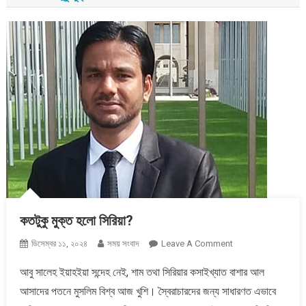
কতটুকু মুক্ত হলো সিরিয়া?
On
ডিসেম্বর ১১, ২০২৪
সময় সংবাদ
Leave A Comment
কতটুকু
আবু সালেহ ইয়াহইয়া সন্দেহ নেই, শাম তথা সিরিয়ার কসাইখ্যাত বাশার আল
মুক্ত
আসাদের পতনে মুসলিম বিশ্ব আজ খুশি। স্বৈরাচারদের জন্য সাধারণত এভাবে
হলো
সিরিয়া?