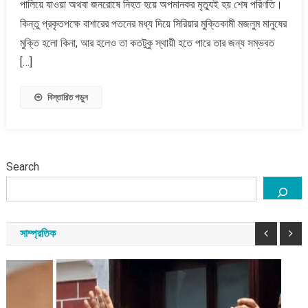
পালিয়ে যাওয়া অথবা জনরোষে নিহত হয়ে অপমানকর মৃত্যুই হয় শেষ পরিণতি।
কিন্তু প্রকৃতপক্ষে বাশারের পতনের মধ্য দিয়ে সিরিয়ার মুক্তিকামী মজলুম মানুষের
মুক্তি হলো কিনা, আর হলেও তা কতটুকু স্থায়ী হতে পারে তার জন্য সম্ভবত
[…]
বিস্তারিত পড়ুন
Search
সাম্প্রতিক