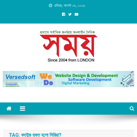
Skip
রবিবার, আগস্ট ০৯, ২০২৬
to
content
Daily Shomoy, Since 2004
from LONDON
TAG:
কতটুকু মুক্ত হলো সিরিয়া?