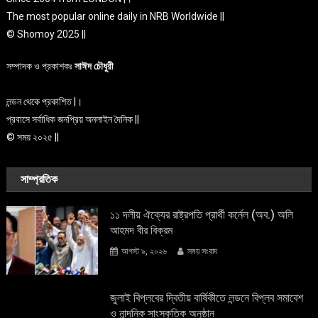
The most popular online daily in NRB Worldwide ||
© Shomoy 2025 ||
সম্পাদক ও প্রকাশকঃ
সাঈদ চৌধুরী
লন্ডন থেকে প্রকাশিত |।
প্রবাসে সর্বাধিক জনপ্রিয় অনলাইন দৈনিক ||
© সময় ২০২৫ ||
সাম্প্রতিক
১১ দলীয় ঐক্যের রাষ্ট্রপতি প্রার্থী কর্নেল (অব.) অলি
আহমদ বীর বিক্রম
আগস্ট ৯, ২০২৬
সময় সংবাদ
জুলাই বিপ্লবের দ্বিতীয় বার্ষিকীতে লন্ডনে বিপ্লব সমাবেশ
ও নান্দনিক সাংস্কৃতিক অনুষ্ঠান