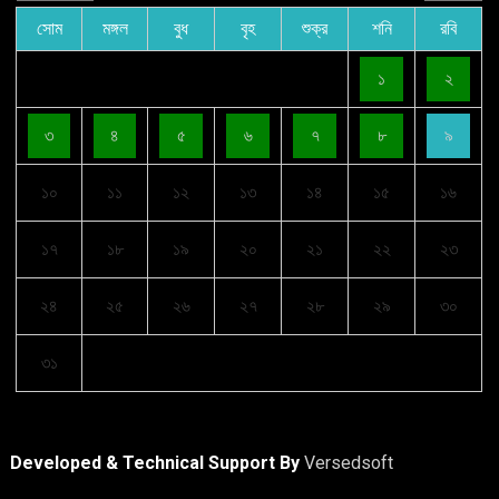
সোম
মঙ্গল
বুধ
বৃহ
শুক্র
শনি
রবি
১
২
৩
৪
৫
৬
৭
৮
৯
১০
১১
১২
১৩
১৪
১৫
১৬
১৭
১৮
১৯
২০
২১
২২
২৩
২৪
২৫
২৬
২৭
২৮
২৯
৩০
৩১
Developed & Technical Support By
Versedsoft