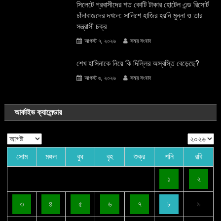
সিলেটে প্রবাসীদের শত কোটি টাকার হোটেল এন্ড রিসোর্ট
চাঁদাবাজদের দখলে: সালিশে হাজির হয়নি মুন্না ও তার
সন্ত্রাসী চক্র
আগস্ট ৭, ২০২৬
সময় সংবাদ
শেখ হাসিনাকে নিয়ে কি দিল্লির অস্বস্তি বেড়েছে?
আগস্ট ৬, ২০২৬
সময় সংবাদ
আর্কাইভ ক্যালেন্ডার
সোম
মঙ্গল
বুধ
বৃহ
শুক্র
শনি
রবি
১
২
৩
৪
৫
৬
৭
৮
৯