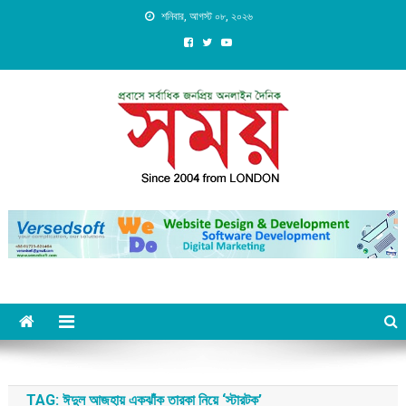
Skip
শনিবার, আগস্ট ০৮, ২০২৬
to
content
Daily Shomoy, Since 2004
from LONDON
TAG:
ঈদুল আজহায় একঝাঁক তারকা নিয়ে ‘স্টারটক’