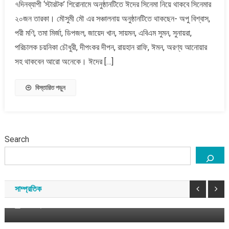
৭দিনব্যাপী ‘স্টারটক’ শিরোনামে অনুষ্ঠানটিতে ঈদের সিনেমা নিয়ে থাকবে সিনেমার
একঝাঁক
তারকা
২০জন তারকা। মৌসুমী মৌ এর সঞ্চালনায় অনুষ্ঠানটিতে থাকছেন- অপু বিশ্বাস,
নিয়ে
পরী মণি, তমা মির্জা, ডিপজল, জায়েদ খান, সায়মন, এবিএম সুমন, সুনায়রা,
&#৮২১৬;স্টারটক&#৮২১৭;
পরিচালক চয়নিকা চৌধুরী, দীপংকর দীপন, রায়হান রাফি, ঈমন, অরণ্য আনোয়ার
সহ থাকবেন আরো অনেকে। ঈদের […]
বিস্তারিত পড়ুন
Search
প্রবাসী
যুক্তরাজ্য
কিশোর-তরুণ শিক্ষার্থীদের জন্য ফ্রি জিসিএসই ভাষা কোর্স চালু
করেছে টাওয়ার হ্যামলেটস
সাম্প্রতিক
আগস্ট ৭, ২০২৬
সময় সংবাদ