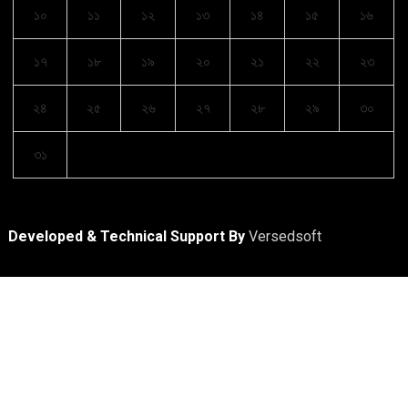
১০
১১
১২
১৩
১৪
১৫
১৬
১৭
১৮
১৯
২০
২১
২২
২৩
২৪
২৫
২৬
২৭
২৮
২৯
৩০
৩১
Developed & Technical Support By
Versedsoft