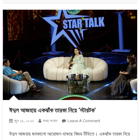
ঈদুল আজহায় একঝাঁক তারকা নিয়ে ‘স্টারটক’
On
জুন ২৫, ২০২৩
সময় সংবাদ
Leave A Comment
ঈদুল
ঈদুল আজহায় জমকালো আয়োজন থাকছে বিজয় টিভিতে। একঝাঁক তারকা নিয়ে
আজহায়