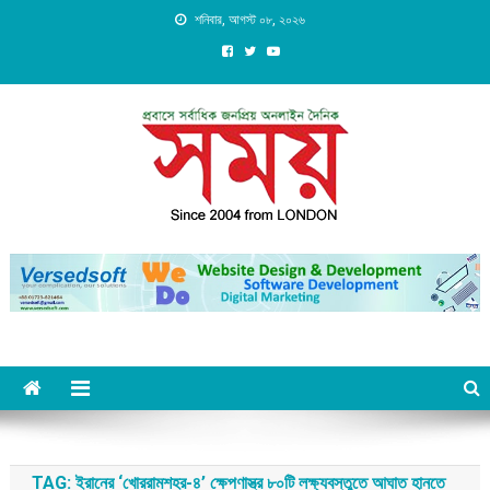
Skip
শনিবার, আগস্ট ০৮, ২০২৬
to
content
Daily Shomoy, Since 2004
from LONDON
TAG:
ইরানের ‘খোররামশহর-৪’ ক্ষেপণাস্ত্র ৮০টি লক্ষ্যবস্তুতে আঘাত হানতে