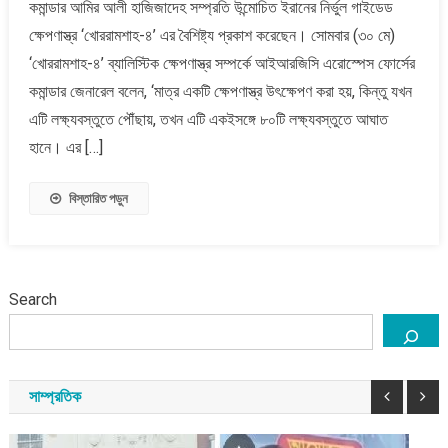
কমান্ডার আমির আলী হাজিজাদেহ সম্প্রতি উন্মোচিত ইরানের নির্ভুল গাইডেড
ক্ষেপণাস্ত্র
৮০টি
ক্ষেপণাস্ত্র ‘খোররামশাহ-৪’ এর বৈশিষ্ট্য প্রকাশ করেছেন। সোমবার (৩০ মে)
লক্ষ্যবস্তুতে
‘খোররামশাহ-৪’ ব্যালিস্টিক ক্ষেপণাস্ত্র সম্পর্কে আইআরজিসি এরোস্পেস ফোর্সের
আঘাত
কমান্ডার জেনারেল বলেন, ‘মাত্র একটি ক্ষেপণাস্ত্র উৎক্ষেপণ করা হয়, কিন্তু যখন
হানতে
এটি লক্ষ্যবস্তুতে পৌঁছায়, তখন এটি একইসঙ্গে ৮০টি লক্ষ্যবস্তুতে আঘাত
সক্ষম
হানে। এর […]
বিস্তারিত পড়ুন
Search
সাম্প্রতিক