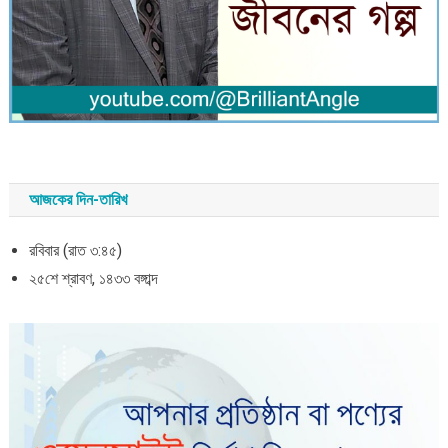
আজকের দিন-তারিখ
রবিবার (রাত ৩:৪৫)
২৫শে শ্রাবণ, ১৪৩৩ বঙ্গাব্দ