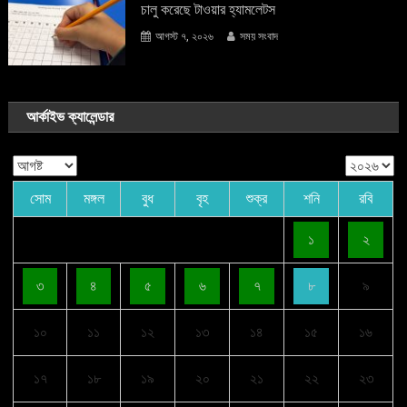
চালু করেছে টাওয়ার হ্যামলেটস
আগস্ট ৭, ২০২৬
সময় সংবাদ
আর্কাইভ ক্যালেন্ডার
সোম
মঙ্গল
বুধ
বৃহ
শুক্র
শনি
রবি
১
২
৩
৪
৫
৬
৭
৮
৯
১০
১১
১২
১৩
১৪
১৫
১৬
১৭
১৮
১৯
২০
২১
২২
২৩