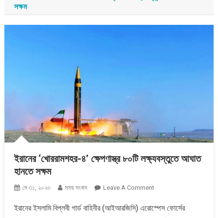
সক্ষম
ইরানের ‘খোররামশহর-৪’ ক্ষেপণাস্ত্র ৮০টি লক্ষ্যবস্তুতে আঘাত
হানতে সক্ষম
On
মে ৩১, ২০২৩
সময় সংবাদ
Leave A Comment
ইরানের
ইরানের ইসলামি বিপ্লবী গার্ড বাহিনীর (আইআরজিসি) এরোস্পেস ফোর্সের
&#৮২১৬;খোররামশহর-৪&#৮