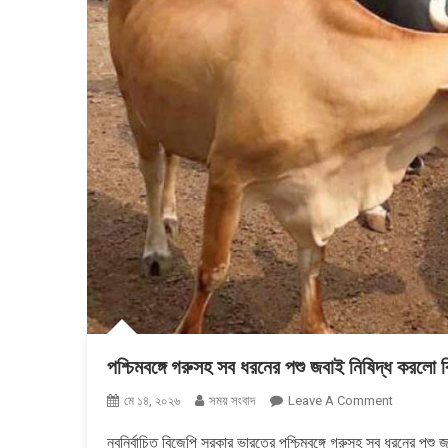
পশ্চিমবঙ্গে গরুসহ সব ধরনের পশু জবাই নিষিদ্ধ করলো 
On
মে ১৪, ২০২৬
সময় সংবাদ
Leave A Comment
পশ্চিমবঙ্গে
নবনির্বাচিত বিজেপি সরকার ভারতের পশ্চিমবঙ্গে গরুসহ সব ধরনের পশ
গরুসহ