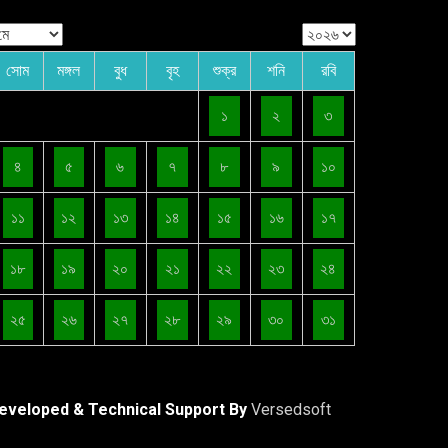
সোম
মঙ্গল
বুধ
বৃহ
শুক্র
শনি
রবি
১
২
৩
৪
৫
৬
৭
৮
৯
১০
১১
১২
১৩
১৪
১৫
১৬
১৭
১৮
১৯
২০
২১
২২
২৩
২৪
২৫
২৬
২৭
২৮
২৯
৩০
৩১
eveloped & Technical Support By
Versedsoft