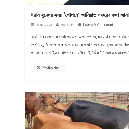
ইরান যুদ্ধের সময় ‘গোপনে’ আমিরাত সফরের কথা জানা
On
মে ১৪, ২০২৬
সময় সংবাদ
Leave A Comment
ইরান
আইওন ওয়েলস জেরুজালেম এবং এলা কিপলিং, টম ম্যাক আর্থার ইরানের
যুদ্ধের
প্রেসিডেন্টের সাথে সাক্ষাৎ করেছেন বলে দাবি করেছেন ইসরায়েলের প্রধা
সময়
&#৮২১৬;গে
জায়েদের সাথে ইসরায়েলি প্রধানমন্ত্রীর এই বৈঠক “ঐতিহাসিক সাফল্য
আমিরাত
সফরের
বিস্তারিত পড়ুন
কথা
জানালেন
নেতানিয়াহু,
&#৮২১৬;আ
জানতো&#৮
তেহরান