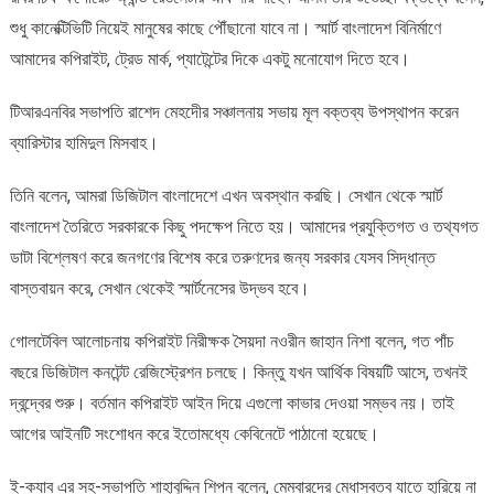
শুধু কানেক্টিভিটি নিয়েই মানুষের কাছে পৌঁছানো যাবে না। স্মার্ট বাংলাদেশ বিনির্মাণে
আমাদের কপিরাইট, ট্রেড মার্ক, প্যাটেন্টের দিকে একটু মনোযোগ দিতে হবে।
টিআরএনবির সভাপতি রাশেদ মেহদেীর সঞ্চালনায় সভায় মূল বক্তব্য উপস্থাপন করেন
ব্যারিস্টার হামিদুল মিসবাহ।
তিনি বলেন, আমরা ডিজিটাল বাংলাদেশে এখন অবস্থান করছি। সেখান থেকে স্মার্ট
বাংলাদেশ তৈরিতে সরকারকে কিছু পদক্ষেপ নিতে হয়। আমাদের প্রযুক্তিগত ও তথ্যগত
ডাটা বিশ্লেষণ করে জনগণের বিশেষ করে তরুণদের জন্য সরকার যেসব সিদ্ধান্ত
বাস্তবায়ন করে, সেখান থেকেই স্মার্টনেসের উদ্ভব হবে।
গোলটেবিল আলোচনায় কপিরাইট নিরীক্ষক সৈয়দা নওরীন জাহান নিশা বলেন, গত পাঁচ
বছরে ডিজিটাল কনটেন্ট রেজিস্ট্রেশন চলছে। কিন্তু যখন আর্থিক বিষয়টি আসে, তখনই
দ্বন্দ্বের শুরু। বর্তমান কপিরাইট আইন দিয়ে এগুলো কাভার দেওয়া সম্ভব নয়। তাই
আগের আইনটি সংশোধন করে ইতোমধ্যে কেবিনেটে পাঠানো হয়েছে।
ই-ক্যাব এর সহ-সভাপতি শাহাবুদ্দিন শিপন বলেন, মেম্বারদের মেধাস্বত্ব যাতে হারিয়ে না