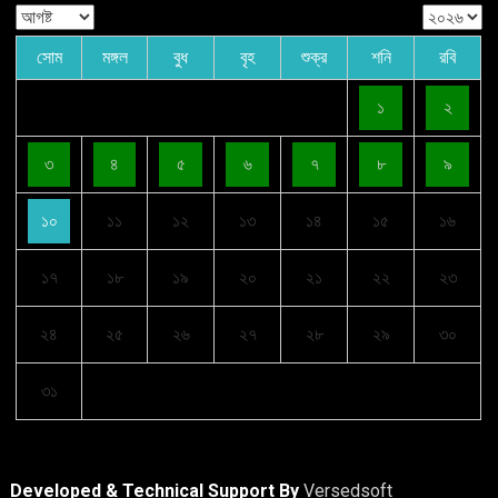
সোম
মঙ্গল
বুধ
বৃহ
শুক্র
শনি
রবি
১
২
৩
৪
৫
৬
৭
৮
৯
১০
১১
১২
১৩
১৪
১৫
১৬
১৭
১৮
১৯
২০
২১
২২
২৩
২৪
২৫
২৬
২৭
২৮
২৯
৩০
৩১
Developed & Technical Support By
Versedsoft