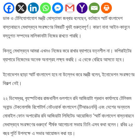
বাস্তবায়নে
মেধাস্বত্ব
ডাক ও টেলিযোগাযোগ মন্ত্রী মোস্তাফা জব্বার বলেছেন, বর্তমানে স্মার্ট বাংলাদেশ
ও
বাস্তবায়নে মেধাস্বত্ব সংরক্ষণের বিষয়টি খুবই গুরুত্বপূর্ণ। কারণ নানা আইন-কানুনে
ইনোভেশন
সংরক্ষণের
বস্তুগত সম্পদের মালিকানাটা নিজের রাখতে পারছি।
বিকল্প
নেই:
কিন্তু মেধাস্বত্ব আমরা এখনও নিজের করে রাখার ব্যাপারে যত্নশীল না। কপিরাইটের
ডাক
ব্যাপারে নিজেদের অনেক অনাগ্রহ লক্ষ্য করছি। এ থেকে বেরিয়ে আসতে হবে।
ও
টেলিযোগাযোগ
ইনোভেশন ছাড়া স্মার্ট বাংলাদেশ হবে না উল্লেখ করে মন্ত্রী বলেন, ইনোভেশন সংরক্ষণের
মন্ত্রী
বিকল্প নেই।
২২ ডিসেম্বর, বৃহস্পতিবার রাজধানীল গুলশানে রবি আজিয়াটা প্রধান কার্যালয়ে টেলিকম
অ্যান্ড টেকনোলজি রিপোটার্স নেটওয়ার্ক বাংলাদেশ (টিআরএনবি) এবং দেশের অন্যতম
মোবাইল ফোন অপারেটর রবি আজিয়াটা লিমিটেড আয়োজিত ‘স্মার্ট বাংলাদেশ বাস্তবায়নে
মেধাস্বত্ব সংরক্ষণের গুরুত্ব’ শীর্ষক আলোচনা সভায় তিনি এসব কথা বলেন। রবির ২৫
বছর পূর্তি উপলক্ষে এ সভার আয়োজন করা হয়।