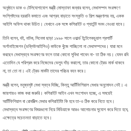
অনুষ্ঠানে ডাক ও টেলিযোগাযোগ মন্ত্রী মোস্তাফা জব্বার বলেন, মেধাসম্পদ সংরক্ষণে
সংশ্লিষ্টদের হয়রানি কমাতে এবং আগ্রহ বাড়াতে সংস্কৃতি ও শিল্প মন্ত্রণালয় নয়, একক
আইপি অফিস থাকা উচিত। যেখানে এক সঙ্গে কপিরাইট ও প্যাটেন্ট সনদ নেওয়া যাবে।
তিনি বলেন, বই, নাটক, সিনেমা ছাড়া ১৯৯৮ সালে ওয়ার্ল্ড ইন্টেলেকচুয়াল প্রপার্টি
অর্গানাইজেশন (ডব্লিউআইপিও) কাউকে খুঁজে পাচ্ছিলো না মেধাসম্পদের। যারা মনে
করছেন মেধাস্বত্ব সংরক্ষণের ফলে তারা কোনো সুবিধা পাবেন না- তা ঠিক নয়। যেমন রবি
এতোদিন যে পরিশ্রম করে নিজেদের ভেল্যু দাঁড় করালো, তার কোনো ট্রেড মার্ক থাকবে
না, তা তো না। এই ট্রেড মার্কটা তাদের পরিচয় বহন করে।
মন্ত্রী বলেন, মনুষ্যসৃষ্ট মেধা স্বত্ব দিচ্ছি, কিন্তু আর্টিফিশিয়াল মেধার অনুমোদন নেই। এ
জায়গায়ও কাজ করা জরুরি। কপিরাইট আইন এখন সংশোধন হচ্ছে, এ সময়েই
আর্টিফিশিয়াল বা রোবটিক্স মেধার কপিরাইটটা কি হবে তা-ও ঠিক করে নিতে হবে।
মেধাস্বত্ব সংরক্ষণের বিষয়গুলো নিয়ে মিডিয়াকে আরও আলোচনার সুযোগ করে দিতে হবে,
এক্ষেত্রে সচেতনতা বাড়াতে হবে।