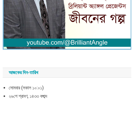
আজকের দিন-তারিখ
সোমবার (সকাল ১০:০১)
২৬শে শ্রাবণ, ১৪৩৩ বঙ্গাব্দ