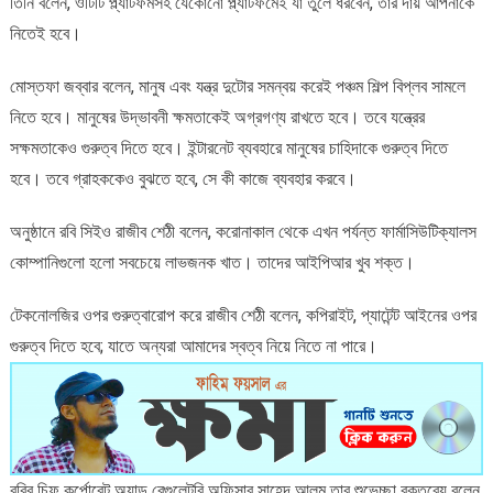
তিনি বলেন, ওটিটি প্ল্যাটফর্মসহ যেকোনো প্ল্যাটফর্মেই যা তুলে ধরবেন, তার দায় আপনাকে
নিতেই হবে।
মোস্তফা জব্বার বলেন, মানুষ এবং যন্ত্র দুটোর সমন্বয় করেই পঞ্চম শিল্প বিপ্লব সামলে
নিতে হবে। মানুষের উদ্ভাবনী ক্ষমতাকেই অগ্রগণ্য রাখতে হবে। তবে যন্ত্রের
সক্ষমতাকেও গুরুত্ব দিতে হবে। ইন্টারনেট ব্যবহারে মানুষের চাহিদাকে গুরুত্ব দিতে
হবে। তবে গ্রাহককেও বুঝতে হবে, সে কী কাজে ব্যবহার করবে।
অনুষ্ঠানে রবি সিইও রাজীব শেঠী বলেন, করোনাকাল থেকে এখন পর্যন্ত ফার্মাসিউটিক্যালস
কোম্পানিগুলো হলো সবচেয়ে লাভজনক খাত। তাদের আইপিআর খুব শক্ত।
টেকনোলজির ওপর গুরুত্বারোপ করে রাজীব শেঠী বলেন, কপিরাইট, প্যাটেন্ট আইনের ওপর
গুরুত্ব দিতে হবে; যাতে অন্যরা আমাদের স্বত্ব নিয়ে নিতে না পারে।
রবির চিফ কর্পোরেট অ্যান্ড রেগুলেটরি অফিসার সাহেদ আলম তার শুভেচ্ছা বক্তব্যে বলেন,