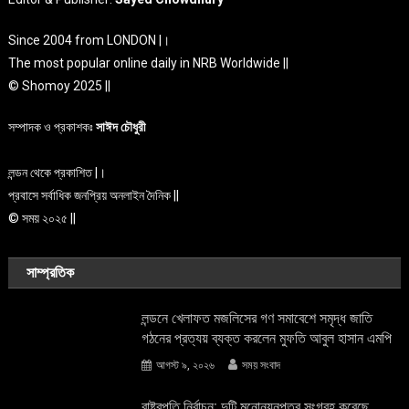
Since 2004 from LONDON |।
The most popular online daily in NRB Worldwide ||
© Shomoy 2025 ||
সম্পাদক ও প্রকাশকঃ
সাঈদ চৌধুরী
লন্ডন থেকে প্রকাশিত |।
প্রবাসে সর্বাধিক জনপ্রিয় অনলাইন দৈনিক ||
© সময় ২০২৫ ||
সাম্প্রতিক
লন্ডনে খেলাফত মজলিসের গণ সমাবেশে সমৃদ্ধ জাতি
গঠনের প্রত্যয় ব্যক্ত করলেন মুফতি আবুল হাসান এমপি
আগস্ট ৯, ২০২৬
সময় সংবাদ
রাষ্ট্রপতি নির্বাচন: দুটি মনোনয়নপত্র সংগ্রহ করেছে