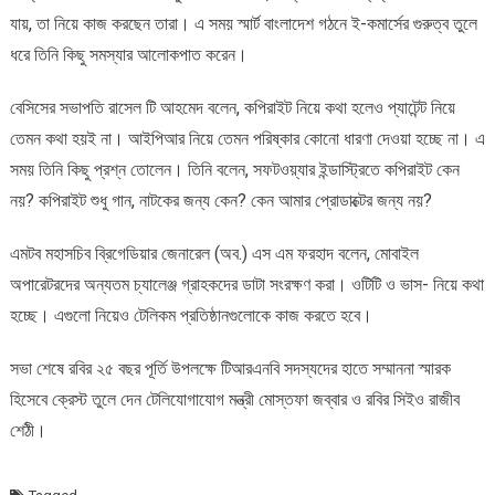
যায়, তা নিয়ে কাজ করছেন তারা। এ সময় স্মার্ট বাংলাদেশ গঠনে ই-কমার্সের গুরুত্ব তুলে
ধরে তিনি কিছু সমস্যার আলোকপাত করেন।
বেসিসের সভাপতি রাসেল টি আহমেদ বলেন, কপিরাইট নিয়ে কথা হলেও প্যাটেন্ট নিয়ে
তেমন কথা হয়ই না। আইপিআর নিয়ে তেমন পরিষ্কার কোনো ধারণা দেওয়া হচ্ছে না। এ
সময় তিনি কিছু প্রশ্ন তোলেন। তিনি বলেন, সফটওয়্যার ইন্ডাস্ট্রিতে কপিরাইট কেন
নয়? কপিরাইট শুধু গান, নাটকের জন্য কেন? কেন আমার প্রোডাক্টের জন্য নয়?
এমটব মহাসচিব ব্রিগেডিয়ার জেনারেল (অব.) এস এম ফরহাদ বলেন, মোবাইল
অপারেটরদের অন্যতম চ্যালেঞ্জ গ্রাহকদের ডাটা সংরক্ষণ করা। ওটিটি ও ভাস- নিয়ে কথা
হচ্ছে। এগুলো নিয়েও টেলিকম প্রতিষ্ঠানগুলোকে কাজ করতে হবে।
সভা শেষে রবির ২৫ বছর পূর্তি উপলক্ষে টিআরএনবি সদস্যদের হাতে সম্মাননা স্মারক
হিসেবে ক্রেস্ট তুলে দেন টেলিযোগাযোগ মন্ত্রী মোস্তফা জব্বার ও রবির সিইও রাজীব
শেঠী।