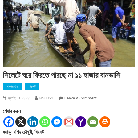
সিলেটে ঘরে ফিরতে পারছে না ১১ হাজার বানভাসি
সাম্প্রতিক
সিলেট
সময় সংবাদ
On
জুলাই ১৭, ২০২২
Leave A Comment
সিলেটে
শেয়ার করুন
ঘরে
ফিরতে
পারছে
হুমায়ূন রশিদ চৌধূরী, সিলেট
না