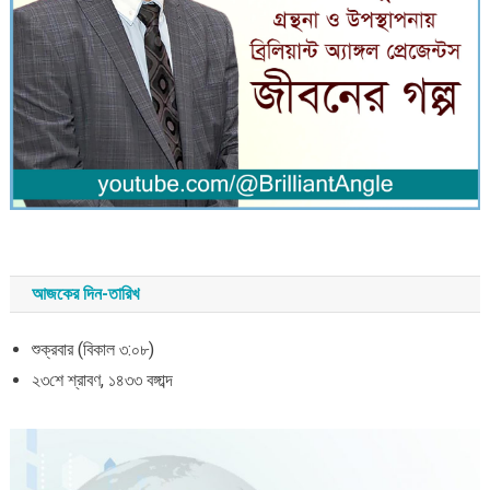
আজকের দিন-তারিখ
শুক্রবার (বিকাল ৩:০৮)
২৩শে শ্রাবণ, ১৪৩৩ বঙ্গাব্দ