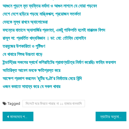
আগুনে পুড়লে মৃত ব্যক্তির মর্যাদা ও আগুন লাগলে যে দোয়া পড়বেন
দেশে দেশে ছড়িয়ে পড়ছে মাঙ্কিপক্স; প্রয়োজন সতর্কতা
দেহকে সুস্থ রাখবে অ্যালোভেরা
বসন্তের বাতাসে অ্যালার্জির প্রবণতা, একটু গাফিলতি হলেই মারাত্মক বিপদ
রাসূল সা: প্রবর্তিত খাদ্যবিজ্ঞান । ডা: মো: তৌহিদ হোসাইন
তরমুজের উপকারিতা ও পুষ্টিগুণ
যে খাবারে শিশুর উচ্চতা বাড়ে
ইন্ডাস্ট্রির সকলের স্বার্থে কপিরাইটের প্রামাণ্যচিত্র নির্মাণ করেছিঃ ফাহিম ফয়সাল
অতিরিক্ত আবেগ মনকে ক্ষতিগ্রস্ত করে
আক্ষেপ প্রকাশ করলেন ‘ছুটির ঘণ্টা’র নির্মাতার মেয়ে বিন্দি
ওজন কমাতে সাহায্য করে যে সকল খাবার
Tagged
সিলেটে ঘরে ফিরতে পারছে না ১১ হাজার বানভাসি
Post
মানবদেহে পরীক্ষামূলক প্রয়োগের অনুমতি পেল করোনাভাইরাসের টিকা ‘বঙ্গভ্যাক্স’
ন্যাটোর অনুমোদন না দেওয়ার বিষয়ে সুইডেনকে এরদোগানের হুমকি
navigation