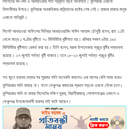
সিলেটের নদ-নদী ও আবহাওয়ার গতি প্রকৃতি বড়ই অনিশ্চিত। কুশিয়ারা এখানো
বিপৎসীমার উপরে। কুশিয়ারা অববাহিকার বাসিন্দাদের কষ্টের শেষ নেই। হাজার হাজার মানুষ
এখানো পানিবন্দি।
সিলেট আবহাওয়া অফিসের সিনিয়র আবহাওয়াবিদ সাঈদ আহমদ চৌধুরী বলেন, রাত ১১টা
থেকে মাত্র ১ ঘণ্টার বৃষ্টিতে ৭০ মিলিমিটার বৃষ্টিপাত হয়। রবিবার সকাল ৬টায় ১৬৩
মিলিমিটার বৃষ্টিপাত রেকর্ড করা হয়। তিনি বলেন, বরাক উপত্যকায় প্রচুর বৃষ্টির সম্ভাবনা
রয়েছে। ২৭ জুলাই পর্যন্ত বৃষ্টি থাকবে। তবে ১৮-২৩ জুলাই পর্যন্ত প্রচুর বৃষ্টির
সম্ভাবনা রয়েছে।
গত জুনে ভয়াবহ বন্যার পর সুরমার পানি অনেকটা কমলেও এক মাসের বেশি সময় ধরেও
কুশিয়ারার পানি নামছে না। ফলে ফেঞ্চুগঞ্জ বাজারের প্রধান সড়কে এখনো নৌকা চলে।
কুশিয়ারার পানি না নামায় সিলেটের দক্ষিণ সুরমা, বিয়ানীবাজার, গোলাপগঞ্জের একাংশ ও
ফেঞ্চুগঞ্জ উপজেলাবাসী যারপর নাই কষ্টে আছেন।