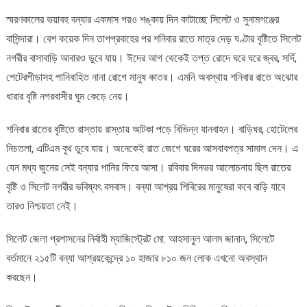
১১
স্মরণকালের ভয়াবহ বন্যার একমাস পরও শঙ্কায় দিন কাটাচ্ছে সিলেট ও সুনামগঞ্জের
হাজার
বানভাসি
বাসিন্দারা। বেশ কয়েক দিন তাপপ্রবাহের পর শনিবার রাতে মাত্র দেড় ঘণ্টার বৃষ্টিতে সিলেট
নগরীর বাসাবাড়ি আবারও ডুবে যায়। ঈদের আগ থেকেই তপ্ত রোদে ঘরে ঘরে জ্বর, সর্দি,
পেটেরপীড়াসহ পানিবাহিত নানা রোগে মানুষ কাতর। এমনি অবস্থায় শনিবার রাতে অঝোর
ধারার বৃষ্টি নগরবাসীর ঘুম কেড়ে নেয়।
শনিবার রাতের বৃষ্টিতে রাস্তায় রাস্তায় আটকা পড়ে বিভিন্ন যানবাহন। বাড়িঘর, হোটেলের
নিচতলা, এটিএম বুথ ডুবে যায়। অনেকেই রাত জেগে ঘরের আসবাবপত্র সামাল দেন। এ
যেন মধ্য জুনের সেই বন্যার পানির ফিরে আসা। রবিবার দিনভর আলোচনায় ছিল রাতের
বৃষ্টি ও সিলেট নগরীর ভবিষ্যৎ বসবাস। বন্যা আশ্রয় শিবিরের মানুষেরা কবে বাড়ি যাবে
তারও নিশ্চয়তা নেই।
সিলেট জেলা প্রশাসনের নির্বাহী ম্যাজিস্ট্রেট মো. আহসানুল আলম জানান, সিলেটে
বর্তমানে ২১৫টি বন্যা আশ্রয়কেন্দ্রে ১০ হাজার ৮১০ জন লোক এখনো অবস্থান
করছেন।