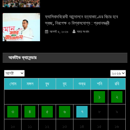
ফ্যাসিবাদবিরোধী আন্দোলনে হত্যাকাণ্ডের বিচার হবে
স্বচ্ছ, নিরপেক্ষ ও বিশ্বাসযোগ্য : প্রধানমন্ত্রী
আগস্ট ৫, ২০২৬
সময় সংবাদ
আর্কাইভ ক্যালেন্ডার
সোম
মঙ্গল
বুধ
বৃহ
শুক্র
শনি
রবি
১
২
৩
৪
৫
৬
৭
৮
৯
১০
১১
১২
১৩
১৪
১৫
১৬