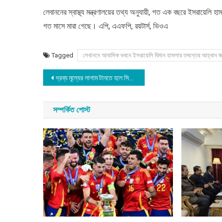
লেবাননের স্বাস্থ্য মন্ত্রণালয়ের তথ্য অনুযায়ী, গত এক বছরে ইসরায়েলি
গত মাসে মারা গেছে। এপি, এএফপি, রয়টার্স, ভিওএ
Tagged
লেবাননে আবাসিক ভবনে ইসরায়েলি বিমান হামলার তদন্তের আহ্বান 
Post
দ্রব্য মূল্যের লাগাম টানতে হলে সিন্ডিকেট ভেঙ্গে চুরমার করে দিতে হবে : ডা. শফিকুর রহমান
navigation
সম্পর্কিত পোস্ট