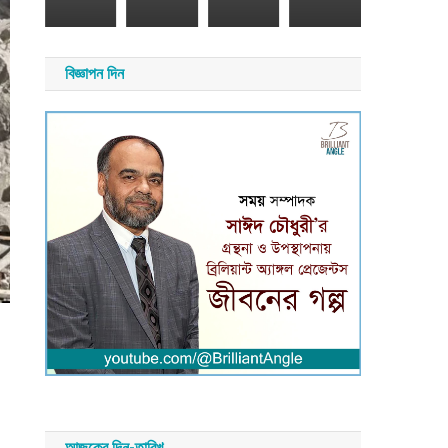
২৬
সময়
সংবাদ
য়
বিজ্ঞাপন দিন
াদ
আজকের দিন-তারিখ