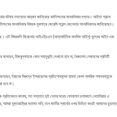
য়ার ঘটনায় তদন্তের আহ্বান জানিয়েছে জাতিসংঘের মানবাধিকার দপ্তর। আইতা গ্রামে
তিসংঘের মানবাধিকার বিষয়ক মুখপাত্র জেরেমি লরেন্স জেনেভায় সাংবাদিকদের জানিয়েছেন।
ে। এই বিষয়গুলি বিবেচনায় আইএইচএল (আন্তর্জাতিক মানবিক আইন) যুদ্ধের আইন এবং
ারণ করে বলেছেন, হিজবুল্লাহকে কোন সহানুভূতি দেখানো হবে না, বৈরুতসহ লেবাননের প্রতিটি
াহু বলেছেন, ইরানের বিরুদ্ধে ইসরায়েলের প্রতিশোধমূলক হামলা কেবল সামরিক লক্ষ্যবস্তুকে
করা হবে না।
র এক প্রতিবেদনে জানায়, গত সপ্তাহে দুই নেতার মধ্যে ফোনালাপ চলাকালে নেতানিয়াহু এ
ে, আমরা যুক্তরাষ্ট্রের মতামত শুনি, তবে জাতীয় স্বার্থের ওপর ভিত্তি করেই আমাদের চূড়ান্ত