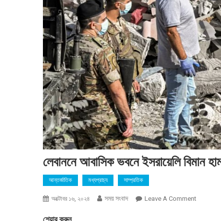
লেবাননে আবাসিক ভবনে ইসরায়েলি বিমান হা
আন্তর্জাতিক
মধ্যপ্রাচ্য
সাম্প্রতিক
সময় সংবাদ
On
অক্টোবর ১৬, ২০২৪
Leave A Comment
লেবাননে
শেয়ার করুন
আবাসিক