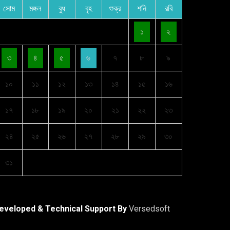
সোম
মঙ্গল
বুধ
বৃহ
শুক্র
শনি
রবি
১
২
৩
৪
৫
৬
৭
৮
৯
১০
১১
১২
১৩
১৪
১৫
১৬
১৭
১৮
১৯
২০
২১
২২
২৩
২৪
২৫
২৬
২৭
২৮
২৯
৩০
৩১
eveloped & Technical Support By
Versedsoft