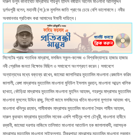
দারুল উলুম কানাইঘাট মাদ্রাসার শায়খুল হাদিস বর্ষীয়ান আলেম মাওলানা আলিমুদ্দিন
দুর্লভপুরী বলেন, মহানবী (সা.)কে মুসলিম জাতি প্রাণের চেয়ে বেশি ভালোবাসে। নবীর
অবমাননার প্রতিবাদ করা আমাদের ঈমানী দায়িত্ব।
সিলেটের প্রায় শতাধিক মাদ্রাসা, মসজিদ স্কুল-কলেজ ও বিশ্ববিদ্যালয়ে হাজার হাজার
নবী প্রেমিক জনতা বিক্ষোভ মিছিল ও সমাবেশে অংশগ্রহণ করেন। সমাবেশে
অন্যান্যদের মধ্যে বক্তব্য রাখেন, জামেয়া জালালিয়ার মুহতামিম মাওলানা রেজাউল করিম
জালালী, রেঙ্গা মাদ্রাসার মুহতামিম মাওলানা মুহিউল ইসলাম বুরহান, মাওলানা আব্দুল খালিক
ছাখতা, কৌড়িয়া মাদ্রাসার মুহতামিম মাওলানা মুহসিন আহমদ, গহরপুর মাদ্রাসার মুহতামিম
মাওলানা মুসলেহ উদ্দিন রাজু, সিলেট জামে মসজিদের খতিব মাওলানা মুশতাক আহমদ খান,
মাওলানা খলিলুর রহমান, শামীমাবাদ মাদ্রাসার মুহতামিম মাওলানা সৈয়দ শামীম আহমদ,
দারুল কুরআন মাদ্রাসার মুহতামিম সাবেক এমপি শাহীনুর পাশা চৌধুরী, মাওলানা হাবীবে
রব্বানী, জামেয়া দরগার নাজিমে তালিমাত মাওলানা আতাউল হক জালালাবাদী, নয়াসড়ক
মাদ্রাসার মুহতামিম মাওলানা সাইফুল্লাহ, ঠিকরপাড়া মাদ্রাসার মুহতামিম মাওলানা লুকমান