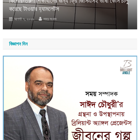
কিশোর-তরুণ শিক্ষার্থীদের জন্য ফ্রি জিসিএসই ভাষা কোর্স চালু
করেছে টাওয়ার হ্যামলেটস
আগস্ট ৭, ২০২৬
সময় সংবাদ
বিজ্ঞাপন দিন