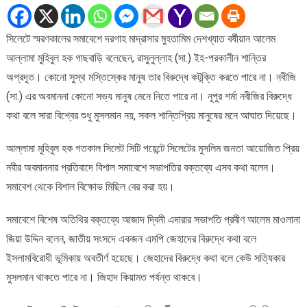
অবমাননা
সভ্য
সিলেটে স্মরণকালের সমাবেশে দরগাহ মাদ্রাসার মুহতামিম দেশখ্যাত বর্ষীয়ান আলেম
মানুষ
আল্লামা মুহিবুল হক গাছবাড়ি বলেছেন, রাসুলুল্লাহ (সা.) ইহ-পরকালীন শান্তির
মেনে
নিতে
অগ্রদূত। কোনো সুস্থ মস্তিস্কের মানুষ তার বিরুদ্ধে কটূক্তি করতে পারে না। নবীজি
পারে
(সা.) এর অবমাননা কোনো সভ্য মানুষ মেনে নিতে পারে না। নূপুর শর্মা নবীজির বিরুদ্ধে
না
কথা বলে সারা বিশ্বের শুধু মুসলমান নয়, সকল শান্তিপ্রিয় মানুষের মনে আঘাত দিয়েছে।
:
আল্লামা
আল্লামা মুহিবুল হক গতকাল সিলেট সিটি পয়েন্টে সিলেটের মুসলিম জনতা আয়োজিত প্রিয়
মুহিবুল
নবীর অবমাননার প্রতিবাদে বিশাল সমাবেশে সভাপতির বক্তব্যে এসব কথা বলেন।
হক
সমাবেশ থেকে বিশাল বিক্ষোভ মিছিল বের করা হয়।
সমাবেশে বিশেষ অতিথির বক্তব্যে আজাদ দ্বিনী এদারার সভাপতি প্রবীণ আলেম মাওলানা
জিয়া উদ্দিন বলেন, জাতীয় সংসদে একজন এমপি জেহাদের বিরুদ্ধে কথা বলে
ইসলামবিরোধী ভূমিকায় অবতীর্ণ হয়েছে। জেহাদের বিরুদ্ধে কথা বলে কেউ সত্যিকার
মুসলমান থাকতে পারে না। জিহাদ কিয়ামত পর্যন্ত থাকবে।