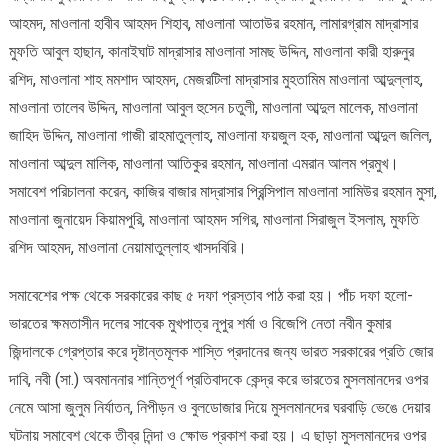
আহমদ, মাওলানা হাবীব আহমদ শিহাব, মাওলানা আতাউর রহমান, লামারগ্রাম মাদ্রাসার
মুফতি আবুল হাছান, কানাইঘাট মাদ্রাসার মাওলানা সামছ উদ্দিন, মাওলানা কারী হারুনুর
রশিদ, মাওলানা শাহ মমশাদ আহমদ, মেজরটিলা মাদ্রাসার মুহতামিম মাওলানা আব্দুল্লাহ,
মাওলানা তালেব উদ্দিন, মাওলানা আবুল হুসেন চতুলী, মাওলানা আব্দুল মালেক, মাওলানা
জাহিদ উদ্দিন, মাওলানা গাজী রাহমাতুল্লাহ, মাওলানা ফয়জুল হক, মাওলানা আব্দুল জলিল,
মাওলানা আব্দুল মালিক, মাওলানা আতিকুর রহমান, মাওলানা এমরান আলম প্রমুখ।
সমাবেশ পরিচালনা করেন, কাজির বাজার মাদ্রাসার প্রিন্সিপাল মাওলানা সামিউর রহমান মুসা,
মাওলানা জুনায়েদ কিয়ামপুরি, মাওলানা আহমদ সগির, মাওলানা সিরাজুল ইসলাম, মুফতি
রশিদ আহমদ, মাওলানা নেয়ামাতুল্লাহ খাসদবিরি।
সমাবেশের পক্ষ থেকে সরকারের কাছ ৫ দফা প্রস্তাব পাঠ করা হয়। পাঁচ দফা হলো-
ভারতের ক্ষমতাসীন দলের সাবেক মুখপাত্র নূপুর শর্মা ও বিজেপি নেতা নবীন কুমার
জিন্দালকে গ্রেপ্তার করে দৃষ্টান্তমূলক শাস্তি প্রদানের জন্য ভারত সরকারের প্রতি জোর
দাবি, নবী (সা.) অবমাননার শান্তিপূর্ণ প্রতিবাদকে কেন্দ্র করে ভারতের মুসলমানদের ওপর
নেমে আসা জুলুম নির্যাতন, নিপীড়ন ও বুলডোজার দিয়ে মুসলমানদের ঘরবাড়ি ভেঙে দেয়ার
ঘটনায় সমাবেশ থেকে তীব্র নিন্দা ও ক্ষোভ প্রকাশ করা হয়। এ ছাড়া মুসলমানদের ওপর