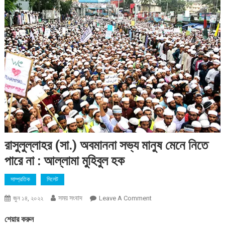
রাসুলুল্লাহর (সা.) অবমাননা সভ্য মানুষ মেনে নিতে
পারে না : আল্লামা মুহিবুল হক
সাম্প্রতিক
সিলেট
সময় সংবাদ
On
জুন ১৪, ২০২২
Leave A Comment
রাসুলুল্লাহর
শেয়ার করুন
(সা.)