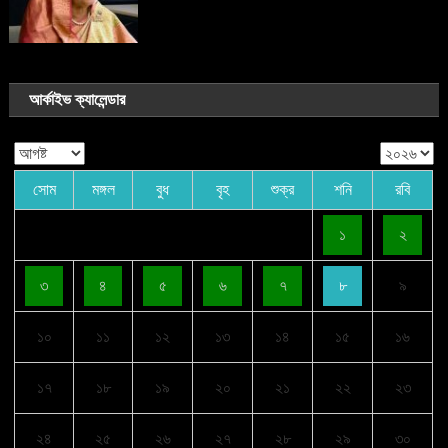
আর্কাইভ ক্যালেন্ডার
সোম
মঙ্গল
বুধ
বৃহ
শুক্র
শনি
রবি
১
২
৩
৪
৫
৬
৭
৮
৯
১০
১১
১২
১৩
১৪
১৫
১৬
১৭
১৮
১৯
২০
২১
২২
২৩
২৪
২৫
২৬
২৭
২৮
২৯
৩০