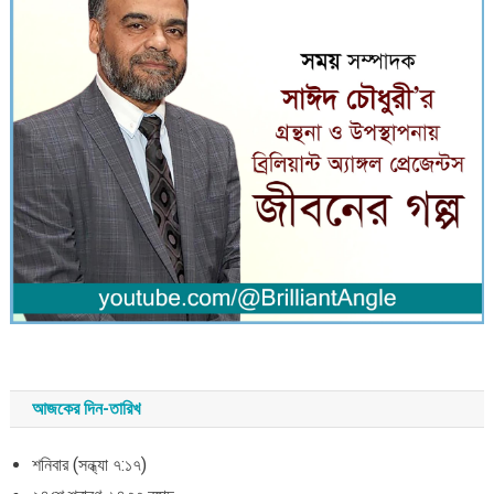
আজকের দিন-তারিখ
শনিবার (সন্ধ্যা ৭:১৭)