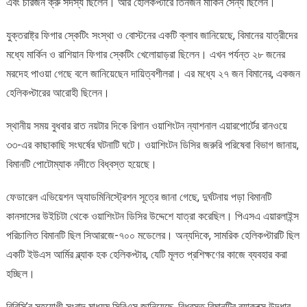
এবং চারজন ক্রু সদস্য ছিলেন। আর হেলিকপ্টারে তিনজন মার্কিন সৈন্য ছিলেন।
যুক্তরাষ্ট্র ফিগার স্কেটিং সংস্থা ও বোস্টনের একটি ক্লাব জানিয়েছে, বিমানের যাত্রীদের
মধ্যে মার্কিন ও রাশিয়ান ফিগার স্কেটিং খেলোয়াড়রা ছিলেন। এখন পর্যন্ত ২৮ জনের
মরদেহ পাওয়া গেছে বলে জানিয়েছেন দায়িত্বশীলরা। এর মধ্যে ২৭ জন বিমানের, একজন
হেলিকপ্টারের আরোহী ছিলেন।
স্থানীয় সময় বুধবার রাত নয়টার দিকে রিগান ওয়াশিংটন ন্যাশনাল এয়ারপোর্টের রানওয়ে
৩৩-এর কাছাকাছি সংঘর্ষের ঘটনাটি ঘটে। ওয়াশিংটন ডিসির জরুরি পরিষেবা বিভাগ জানায়,
বিমানটি পোটোম্যাক নদীতে বিধ্বস্ত হয়েছে।
ফেডারেল এভিয়েশন অ্যাডমিনিস্ট্রেশন সূত্রে জানা গেছে, দুর্ঘটনায় পড়া বিমানটি
কানসাসের উইচিটা থেকে ওয়াশিংটন ডিসির উদ্দেশে যাত্রা করেছিল। পিএসএ এয়ারলাইন্স
পরিচালিত বিমানটি ছিল সিআরজে-৭০০ মডেলের। অন্যদিকে, সামরিক হেলিকপ্টারটি ছিল
একটি ইউএস আর্মির ব্ল্যাক হক হেলিকপ্টার, যেটি মূলত প্রশিক্ষণের কাজে ব্যবহার করা
হচ্ছিল।
বিবিসি’র সহযোগী সংবাদ মাধ্যম সিবিএস জানিয়েছে, বিধ্বস্ত বিমানটির ব্ল্যাকবক্স উদ্ধার