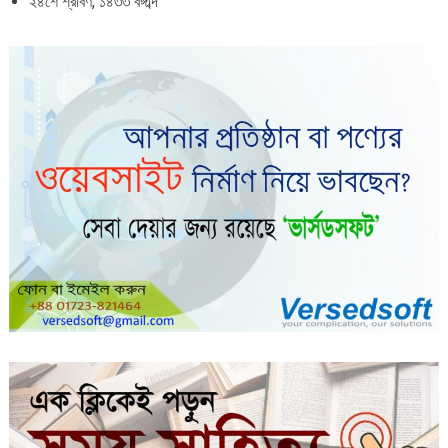
২৪শে শ্রাবণ, ১৪৩৩ বঙ্গাব্দ