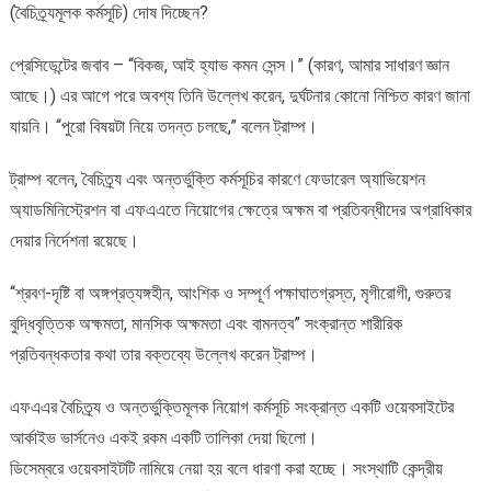
(বৈচিত্র্যমূলক কর্মসূচি) দোষ দিচ্ছেন?
প্রেসিডেন্টের জবাব – “বিকজ, আই হ্যাভ কমন সেন্স।” (কারণ, আমার সাধারণ জ্ঞান
আছে।) এর আগে পরে অবশ্য তিনি উল্লেখ করেন, দুর্ঘটনার কোনো নিশ্চিত কারণ জানা
যায়নি। “পুরো বিষয়টা নিয়ে তদন্ত চলছে,” বলেন ট্রাম্প।
ট্রাম্প বলেন, বৈচিত্র্য এবং অন্তর্ভুক্তি কর্মসূচির কারণে ফেডারেল অ্যাভিয়েশন
অ্যাডমিনিস্ট্রেশন বা এফএএতে নিয়োগের ক্ষেত্রে অক্ষম বা প্রতিবন্ধীদের অগ্রাধিকার
দেয়ার নির্দেশনা রয়েছে।
“শ্রবণ-দৃষ্টি বা অঙ্গপ্রত্যঙ্গহীন, আংশিক ও সম্পূর্ণ পক্ষাঘাতগ্রস্ত, মৃগীরোগী, গুরুতর
বুদ্ধিবৃত্তিক অক্ষমতা, মানসিক অক্ষমতা এবং বামনত্ব” সংক্রান্ত শারীরিক
প্রতিবন্ধকতার কথা তার বক্তব্যে উল্লেখ করেন ট্রাম্প।
এফএএর বৈচিত্র্য ও অন্তর্ভুক্তিমূলক নিয়োগ কর্মসূচি সংক্রান্ত একটি ওয়েবসাইটের
আর্কাইভ ভার্সনেও একই রকম একটি তালিকা দেয়া ছিলো।
ডিসেম্বরে ওয়েবসাইটটি নামিয়ে নেয়া হয় বলে ধারণা করা হচ্ছে। সংস্থাটি কেন্দ্রীয়