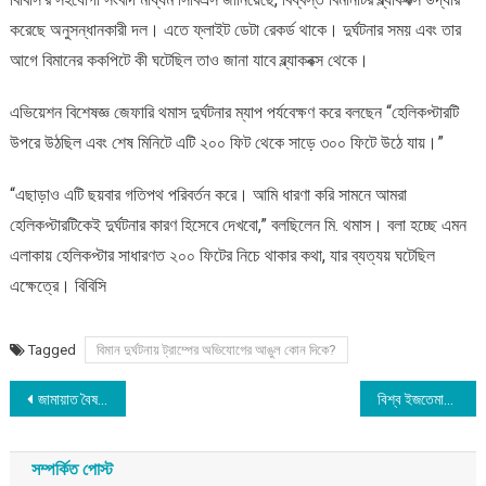
করেছে অনুসন্ধানকারী দল। এতে ফ্লাইট ডেটা রেকর্ড থাকে। দুর্ঘটনার সময় এবং তার
আগে বিমানের ককপিটে কী ঘটেছিল তাও জানা যাবে ব্ল্যাকবক্স থেকে।
এভিয়েশন বিশেষজ্ঞ জেফারি থমাস দুর্ঘটনার ম্যাপ পর্যবেক্ষণ করে বলছেন “হেলিকপ্টারটি
উপরে উঠছিল এবং শেষ মিনিটে এটি ২০০ ফিট থেকে সাড়ে ৩০০ ফিটে উঠে যায়।”
“এছাড়াও এটি ছয়বার গতিপথ পরিবর্তন করে। আমি ধারণা করি সামনে আমরা
হেলিকপ্টারটিকেই দুর্ঘটনার কারণ হিসেবে দেখবো,” বলছিলেন মি. থমাস। বলা হচ্ছে এমন
এলাকায় হেলিকপ্টার সাধারণত ২০০ ফিটের নিচে থাকার কথা, যার ব্যত্যয় ঘটেছিল
এক্ষেত্রে। বিবিসি
Tagged
বিমান দুর্ঘটনায় ট্রাম্পের অভিযোগের আঙুল কোন দিকে?
Post
জামায়াত বৈষম্যবিরোধী মানবিক বাংলাদেশ গড়তে চায় : ডা. শফিকুর রহমান
বিশ্ব ইজতেমায় জুমার জামায়াতে মানুষের ঢল
navigation
সম্পর্কিত পোস্ট