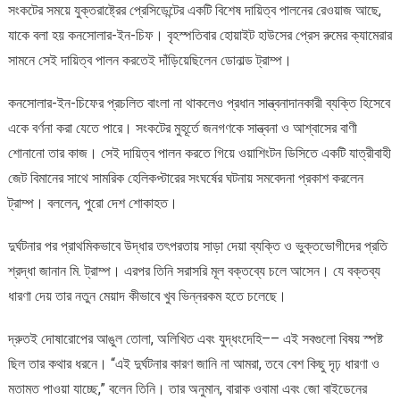
সংকটের সময়ে যুক্তরাষ্ট্রের প্রেসিডেন্টের একটি বিশেষ দায়িত্ব পালনের রেওয়াজ আছে,
আঙুল
যাকে বলা হয় কনসোলার-ইন-চিফ। বৃহস্পতিবার হোয়াইট হাউসের প্রেস রুমের ক্যামেরার
কোন
দিকে?
সামনে সেই দায়িত্ব পালন করতেই দাঁড়িয়েছিলেন ডোনাল্ড ট্রাম্প।
কনসোলার-ইন-চিফের প্রচলিত বাংলা না থাকলেও প্রধান সান্ত্বনাদানকারী ব্যক্তি হিসেবে
একে বর্ণনা করা যেতে পারে। সংকটের মুহূর্তে জনগণকে সান্ত্বনা ও আশ্বাসের বাণী
শোনানো তার কাজ। সেই দায়িত্ব পালন করতে গিয়ে ওয়াশিংটন ডিসিতে একটি যাত্রীবাহী
জেট বিমানের সাথে সামরিক হেলিকপ্টারের সংঘর্ষের ঘটনায় সমবেদনা প্রকাশ করলেন
ট্রাম্প। বললেন, পুরো দেশ শোকাহত।
দুর্ঘটনার পর প্রাথমিকভাবে উদ্ধার তৎপরতায় সাড়া দেয়া ব্যক্তি ও ভুক্তভোগীদের প্রতি
শ্রদ্ধা জানান মি. ট্রাম্প। এরপর তিনি সরাসরি মূল বক্তব্যে চলে আসেন। যে বক্তব্য
ধারণা দেয় তার নতুন মেয়াদ কীভাবে খুব ভিন্নরকম হতে চলেছে।
দ্রুতই দোষারোপের আঙুল তোলা, অলিখিত এবং যুদ্ধংদেহি–– এই সবগুলো বিষয় স্পষ্ট
ছিল তার কথার ধরনে। “এই দুর্ঘটনার কারণ জানি না আমরা, তবে বেশ কিছু দৃঢ় ধারণা ও
মতামত পাওয়া যাচ্ছে,” বলেন তিনি। তার অনুমান, বারাক ওবামা এবং জো বাইডেনের