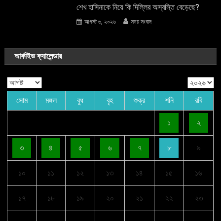
শেখ হাসিনাকে নিয়ে কি দিল্লির অস্বস্তি বেড়েছে?
আগস্ট ৬, ২০২৬
সময় সংবাদ
আর্কাইভ ক্যালেন্ডার
সোম
মঙ্গল
বুধ
বৃহ
শুক্র
শনি
রবি
১
২
৩
৪
৫
৬
৭
৮
৯
১০
১১
১২
১৩
১৪
১৫
১৬
১৭
১৮
১৯
২০
২১
২২
২৩