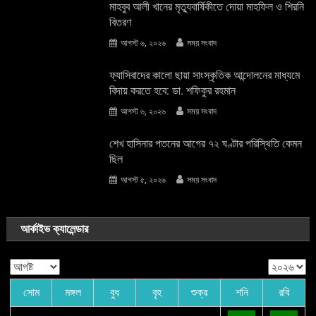
মাহবুব আলী খানের মৃত্যুবার্ষিকীতে দোয়া মাহফিল ও শিরনি
বিতরণ
আগস্ট ৬, ২০২৬
সময় সংবাদ
ফ্যাসিবাদের কালো ছায়া সাংস্কৃতিক আন্দােলনের মাধ্যমে
বিদায় করতে হবে: ডা. শফিকুর রহমান
আগস্ট ৬, ২০২৬
সময় সংবাদ
শেখ হাসিনার পতনের আগের ৭২ ঘণ্টার পরিস্থিতি কেমন
ছিল
আগস্ট ৫, ২০২৬
সময় সংবাদ
আর্কাইভ ক্যালেন্ডার
সোম
মঙ্গল
বুধ
বৃহ
শুক্র
শনি
রবি