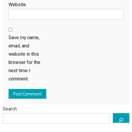
Website
Save my name,
email, and
website in this
browser for the
next time I
comment.
Search
পর্যটন
বিনোদন
সিলেটে প্রবাসীদের শত কোটি টাকার হোটেল এন্ড রিসোর্ট
চাঁদাবাজদের দখলে: সালিশে হাজির হয়নি মুন্না ও তার সন্ত্রাসী