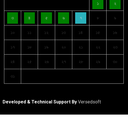
১
২
৩
৪
৫
৬
৭
৮
৯
১০
১১
১২
১৩
১৪
১৫
১৬
১৭
১৮
১৯
২০
২১
২২
২৩
২৪
২৫
২৬
২৭
২৮
২৯
৩০
৩১
Developed & Technical Support By
Versedsoft