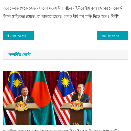
তবে ১৯৫৬ থেকে ১৯৬০ সালের মধ্যে টানা পাঁচবার ইউরোপীয় কাপ জেতার যে রেকর্ড
রিয়াল মাদ্রিদের রয়েছে, তা ভাঙতে তাদের এখনও দীর্ঘ পথ পাড়ি দিতে হবে। বিবিসি
Post
ময়লা-আবর্জনা অপসারণে নগরবাসীকে সচেতন হওয়ার আহ্বান প্রধানমন্ত্রীর
মরণোত্তর জাতিসংঘ পদক পাচ্ছেন ৬ বাংলাদেশি শান্তিরক্ষী
navigation
সম্পর্কিত পোস্ট