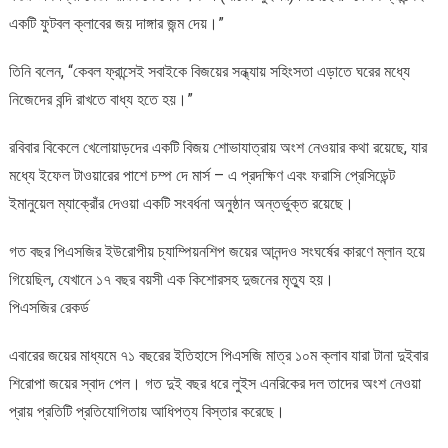
একটি ফুটবল ক্লাবের জয় দাঙ্গার জন্ম দেয়।”
তিনি বলেন, “কেবল ফ্রান্সেই সবাইকে বিজয়ের সন্ধ্যায় সহিংসতা এড়াতে ঘরের মধ্যে
নিজেদের বন্দি রাখতে বাধ্য হতে হয়।”
রবিবার বিকেলে খেলোয়াড়দের একটি বিজয় শোভাযাত্রায় অংশ নেওয়ার কথা রয়েছে, যার
মধ্যে ইফেল টাওয়ারের পাশে চম্প দে মার্স – এ প্রদক্ষিণ এবং ফরাসি প্রেসিডেন্ট
ইমানুয়েল ম্যাক্রোঁর দেওয়া একটি সংবর্ধনা অনুষ্ঠান অন্তর্ভুক্ত রয়েছে।
গত বছর পিএসজির ইউরোপীয় চ্যাম্পিয়নশিপ জয়ের আনন্দও সংঘর্ষের কারণে ম্লান হয়ে
গিয়েছিল, যেখানে ১৭ বছর বয়সী এক কিশোরসহ দুজনের মৃত্যু হয়।
পিএসজির রেকর্ড
এবারের জয়ের মাধ্যমে ৭১ বছরের ইতিহাসে পিএসজি মাত্র ১০ম ক্লাব যারা টানা দুইবার
শিরোপা জয়ের স্বাদ পেল। গত দুই বছর ধরে লুইস এনরিকের দল তাদের অংশ নেওয়া
প্রায় প্রতিটি প্রতিযোগিতায় আধিপত্য বিস্তার করেছে।