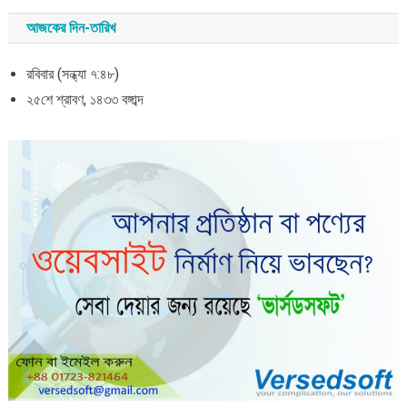
আজকের দিন-তারিখ
রবিবার (সন্ধ্যা ৭:৪৮)
২৫শে শ্রাবণ, ১৪৩৩ বঙ্গাব্দ