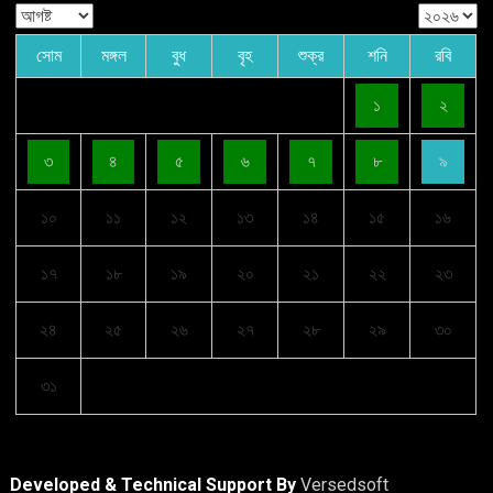
সোম
মঙ্গল
বুধ
বৃহ
শুক্র
শনি
রবি
১
২
৩
৪
৫
৬
৭
৮
৯
১০
১১
১২
১৩
১৪
১৫
১৬
১৭
১৮
১৯
২০
২১
২২
২৩
২৪
২৫
২৬
২৭
২৮
২৯
৩০
৩১
Developed & Technical Support By
Versedsoft