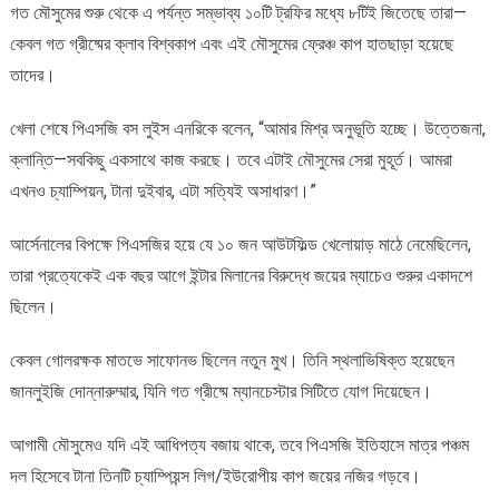
গত মৌসুমের শুরু থেকে এ পর্যন্ত সম্ভাব্য ১০টি ট্রফির মধ্যে ৮টিই জিতেছে তারা—
কেবল গত গ্রীষ্মের ক্লাব বিশ্বকাপ এবং এই মৌসুমের ফ্রেঞ্চ কাপ হাতছাড়া হয়েছে
তাদের।
খেলা শেষে পিএসজি বস লুইস এনরিকে বলেন, “আমার মিশ্র অনুভূতি হচ্ছে। উত্তেজনা,
ক্লান্তি—সবকিছু একসাথে কাজ করছে। তবে এটাই মৌসুমের সেরা মুহূর্ত। আমরা
এখনও চ্যাম্পিয়ন, টানা দুইবার, এটা সত্যিই অসাধারণ।”
আর্সেনালের বিপক্ষে পিএসজির হয়ে যে ১০ জন আউটফিল্ড খেলোয়াড় মাঠে নেমেছিলেন,
তারা প্রত্যেকেই এক বছর আগে ইন্টার মিলানের বিরুদ্ধে জয়ের ম্যাচেও শুরুর একাদশে
ছিলেন।
কেবল গোলরক্ষক মাতভে সাফোনভ ছিলেন নতুন মুখ। তিনি স্থলাভিষিক্ত হয়েছেন
জানলুইজি দোন্নারুম্মার, যিনি গত গ্রীষ্মে ম্যানচেস্টার সিটিতে যোগ দিয়েছেন।
আগামী মৌসুমেও যদি এই আধিপত্য বজায় থাকে, তবে পিএসজি ইতিহাসে মাত্র পঞ্চম
দল হিসেবে টানা তিনটি চ্যাম্পিয়ন্স লিগ/ইউরোপীয় কাপ জয়ের নজির গড়বে।