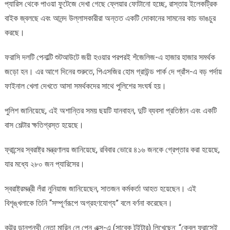
প্যারিস থেকে পাওয়া ফুটেজে দেখা গেছে ফ্লেয়ার ফোটানো হচ্ছে, রাস্তায় ইলেকট্রিক
বাইক জ্বলছে এবং আনন্দ উল্লাসকারীরা অন্তত একটি দোকানের সামনের কাচ ভাঙচুর
করছে।
ফরাসি দলটি পেনাল্টি শুটআউটে জয়ী হওয়ার পরপরই শঁজেলিজ-এ হাজার হাজার সমর্থক
জড়ো হন। এর আগে দিনের শুরুতে, পিএসজির হোম গ্রাউন্ড পার্ক দে প্রাঁস-এ বড় পর্দায়
ফাইনাল খেলা দেখতে আসা সমর্থকদের সাথে পুলিশের সংঘর্ষ হয়।
পুলিশ জানিয়েছে, এই অশান্তির সময় ছয়টি যানবাহন, দুটি ব্যবসা প্রতিষ্ঠান এবং একটি
বাস শেল্টার ক্ষতিগ্রস্ত হয়েছে।
ফ্রান্সের স্বরাষ্ট্র মন্ত্রণালয় জানিয়েছে, রবিবার ভোরে ৪১৬ জনকে গ্রেপ্তার করা হয়েছে,
যার মধ্যে ২৮০ জন প্যারিসের।
স্বরাষ্ট্রমন্ত্রী লঁরা নুনিয়াজ জানিয়েছেন, সাতজন কর্মকর্তা আহত হয়েছেন। এই
বিশৃঙ্খলাকে তিনি “সম্পূর্ণরূপে অগ্রহণযোগ্য” বলে বর্ণনা করেছেন।
কট্টর ডানপন্থী নেতা মারিন লে পেন এক্স-এ (সাবেক টুইটার) লিখেছেন: “কেবল ফ্রান্সেই