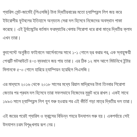
প্যারিস সেন্ট-জার্মেই (পিএসজি) টানা দ্বিতীয়বারের মতো চ্যাম্পিয়ন্স লিগ জয় করে
ইউরোপীয় ফুটবলের ইতিহাসে অন্যতম সেরা দল হিসেবে নিজেদের অবস্থান পাকা
করেছে। এই টুর্নামেন্টের বর্তমান ফরম্যাটের খেলায় শিরোপা ধরে রাখা মাত্র দ্বিতীয় ক্লাব
এখন তারা।
বুদাপেস্টে অনুষ্ঠিত ফাইনালে আর্সেনালের সাথে ১-১ গোলে ড্র করার পর, এক স্নায়ুক্ষয়ী
পেনাল্টি শুটআউটে ৪-৩ ব্যবধানে জয় পায় তারা। এর ঠিক ১২ মাস আগে মিউনিখে ইন্টার
মিলানকে ৫-০ গোলে হারিয়ে চ্যাম্পিয়ন হয়েছিল পিএসজি।
এর মাধ্যমে ২০১৬ থেকে ২০১৮ সালের মধ্যে রিয়াল মাদ্রিদের টানা তিনবার শিরোপা
জেতার পর প্রথম দল হিসেবে তারা সফলভাবে নিজেদের মুকুট ধরে রাখল। একই সাথে
১৯৯৩ সালে চ্যাম্পিয়ন্স লিগ যুগ শুরু হওয়ার পর এই কীর্তি গড়া মাত্র দ্বিতীয় দল তারা।
এই জয়ের পরেই প্যারিস ও ফ্রান্সের বিভিন্ন শহরে উদযাপন শুরু হয়। একপর্যায়ে সেই
উদযাপন চরম বিশৃঙ্খলায় রূপ নেয়।