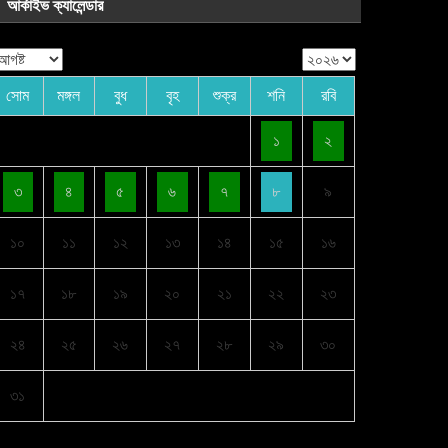
আর্কাইভ ক্যালেন্ডার
সোম
মঙ্গল
বুধ
বৃহ
শুক্র
শনি
রবি
১
২
৩
৪
৫
৬
৭
৮
৯
১০
১১
১২
১৩
১৪
১৫
১৬
১৭
১৮
১৯
২০
২১
২২
২৩
২৪
২৫
২৬
২৭
২৮
২৯
৩০
৩১