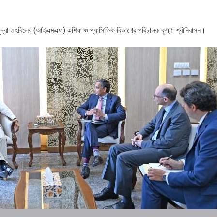
ক মুদ্রা তহবিলের (আইএমএফ) এশিয়া ও প্যাসিফিক বিভাগের পরিচালক কৃষ্ণা শ্রীনিবাসন।