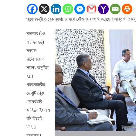
আইএমএফের
এশিয়া
প্রধানমন্ত্রী তারেক রহমানের সঙ্গে সৌজন্য সাক্ষাৎ করেছেন আন্তর্জাতি
ও
প্যাসিফিক
মঙ্গলবার (২৪
বিভাগের
পরিচালকের
মার্চ ২০২৬)
সাক্ষাৎ
সকালে
সচিবালয়ে এ
সাক্ষাৎ অনুষ্ঠিত
হয়।
প্রধানমন্ত্রীর
ডেপুটি প্রেস
সেক্রেটারি
জাহিদুল ইসলাম
রনি বিষয়টি
নিশ্চিত
করেছেন।