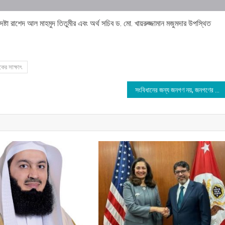
পদেষ্টা রাশেদ আল মাহমুদ তিতুমীর এবং অর্থ সচিব ড. মো. খায়রুজ্জামান মজুমদার উপস্থিত
ের সাক্ষাৎ
সংবিধানের জন্য জনগণ নয়, জনগণের জন্যই সংবিধান : ডা: শফিকুর রহমান এমপি