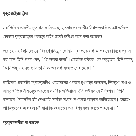
যুক্তরাষ্ট্রের নিন্দা
ওয়াশিংটনে ভারতীয় দূতাবাস জানিয়েছে, হামলার পর জাতীয় নিরাপত্তা উপদেষ্টা অজিত
ডোভাল যুক্তরাষ্ট্রের পররাষ্ট্র সচিব মার্কো রুবিওর সঙ্গে কথা বলেছেন।
পরে হোয়াইট হাউজে দেশটির প্রেসিডেন্ট ডোনাল্ড ট্রাম্পকে এই অভিযানের বিষয়ে প্রশ্ন
করা হলে তিনি জবাব দেন, “এটা লজ্জর ঘটনা”।হোয়াইট হাউজে এক বক্তৃতায় তিনি বলেন,
“আমি শুধু চাই যত তাড়াতাড়ি সম্ভব এই সংঘাত শেষ হোক।”
জাতিসংঘ মহাসচিব অ্যান্তোনিও গুতেরেসের একজন মুখপাত্র বলেছেন, নিয়ন্ত্রণ রেখা ও
আন্তর্জাতিক সীমান্তে ভারতের সামরিক অভিযানে তিনি গভীরভাবে উদ্বিগ্ন। তিনি
বলেছেন, “মহাসচিব দুই দেশকেই সর্বোচ্চ সংযম দেখানোর আহ্বান জানিয়েছেন। ভারত-
পাকিস্তানের আরও একটি সামরিক সংঘাতের ভার বিশ্ব বহন করতে পারবে না।”
প্রত্যক্ষদর্শীরা যা বলছেন