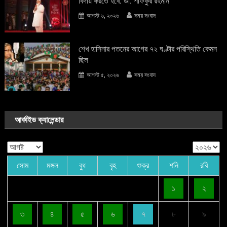
বিদায় করতে হবে: ডা. শফিকুর রহমান
আগস্ট ৬, ২০২৬
সময় সংবাদ
শেখ হাসিনার পতনের আগের ৭২ ঘণ্টার পরিস্থিতি কেমন
ছিল
আগস্ট ৫, ২০২৬
সময় সংবাদ
আর্কাইভ ক্যালেন্ডার
সোম
মঙ্গল
বুধ
বৃহ
শুক্র
শনি
রবি
১
২
৩
৪
৫
৬
৭
৮
৯