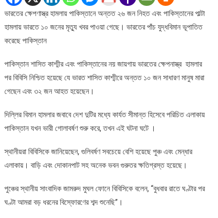
ভারতের,
ভারতের ক্ষেপণাস্ত্র হামলায় পাকিস্তানে অন্তত ২৬ জন নিহত এবং পাকিস্তানের পাল্টা
পাঁচ
হামলায় ভারতে ১০ জনের মৃত্যু খবর পাওয়া গেছে। ভারতের পাঁচ যুদ্ধবিমান ভূপাতিত
যুদ্ধবিমান
ভূপাতিত
করেছে পাকিস্তান
করেছে
পাকিস্তান
পাকিস্তান শাসিত কাশ্মীর এবং পাকিস্তানের নয় জায়গায় ভারতের ক্ষেপনাস্ত্র হামলার
পর বিবিসি নিশ্চিত হয়েছে যে ভারত শাসিত কাশ্মীরে অন্তত ১০ জন সাধারণ মানুষ মারা
গেছেন এবং ৩২ জন আহত হয়েছেন।
দিল্লির বিমান হামলার জবাবে দেশ দুটির মধ্যে কার্যত সীমান্ত হিসেবে পরিচিত এলাকায়
পাকিস্তান যখন ভারী গোলাবর্ষণ শুরু করে, তখন এই ঘটনা ঘটে ।
স্থানীয়রা বিবিসিকে জানিয়েছেন, গুলিবর্ষণ সবচেয়ে বেশি হয়েছে পুঞ্চ এবং মেন্ধার
এলাকায়। বাড়ি এবং দোকানপাট সহ অনেক ভবন গুরুতর ক্ষতিগ্রস্ত হয়েছে।
পুঞ্চের স্থানীয় সাংবাদিক জামরুদ মুঘল ফোনে বিবিসিকে বলেন, “বুধবার রাতে ঘণ্টার পর
ঘণ্টা আমরা বড় ধরনের বিস্ফোরণের শব্দ শুনেছি”।