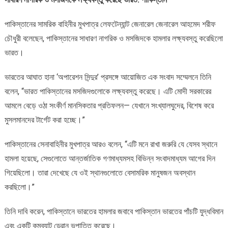
পাকিস্তানের সামরিক বাহিনীর মুখপাত্র লেফটেন্যান্ট জেনারেল জেনারেল আহমেদ শরীফ
চৌধুরী বলেছেন, পাকিস্তানের সাধারণ নাগরিক ও মসজিদকে হামলার লক্ষ্যবস্তু করেছিলো
ভারত।
ভারতের আঘাত হানা ‘অপারেশন সিন্দুর’ প্রসঙ্গে আয়োজিত এক সংবাদ সম্মেলনে তিনি
বলেন, “ভারত পাকিস্তানের মসজিদগুলোকে লক্ষ্যবস্তু করেছে। এটি মোদী সরকারের
আমলে বেড়ে ওঠা সংকীর্ণ মানসিকতার প্রতিফলন— যেখানে সংখ্যালঘুদের, বিশেষ করে
মুসলমানদের টার্গেট করা হচ্ছে।”
পাকিস্তানের সেনাবাহিনীর মুখপাত্র আরও বলেন, “এটি মনে রাখা জরুরি যে যেসব স্থানে
হামলা হয়েছে, সেগুলোতে আন্তর্জাতিক গণমাধ্যমসহ বিভিন্ন সংবাদমাধ্যম আগের দিন
গিয়েছিলো। তারা দেখেছে যে ওই স্থানগুলোতে বেসামরিক মানুষজন অবস্থান
করছিলো।”
তিনি দাবি করেন, পাকিস্তানে ভারতের হামলার জবাবে পাকিস্তান ভারতের পাঁচটি যুদ্ধবিমান
এবং একটি কমব্যাট ড্রোন ভূপাতিত করেছে।