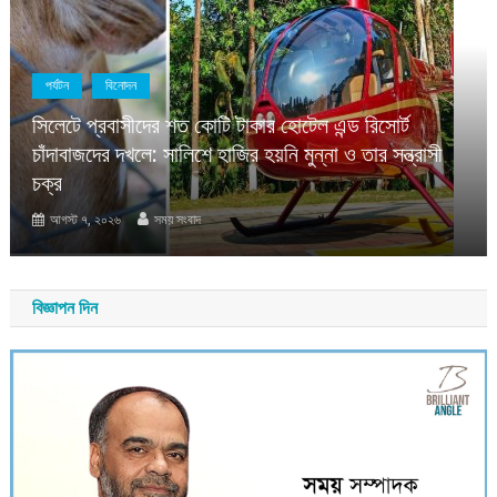
পর্যটন
বিনোদন
সিলেটে প্রবাসীদের শত কোটি টাকার হোটেল এন্ড রিসোর্ট
চাঁদাবাজদের দখলে: সালিশে হাজির হয়নি মুন্না ও তার সন্ত্রাসী
চক্র
আগস্ট ৭, ২০২৬
সময় সংবাদ
বিজ্ঞাপন দিন