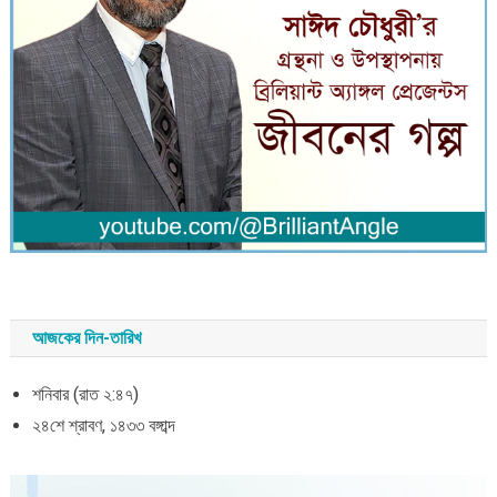
আজকের দিন-তারিখ
শনিবার (রাত ২:৪৭)
২৪শে শ্রাবণ, ১৪৩৩ বঙ্গাব্দ