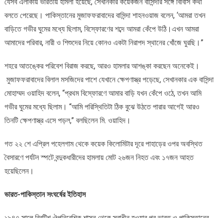
যেসব এলাকায় ভারতীয় হামলা হয়েছে, সেখানকার কয়েকজন বাসিন্দার সঙ্গে বিবিসি কথা
বলতে পেরেছে। পাকিস্তানের মুজাফফরাবাদের বাসিন্দা শাহনওয়াজ বলেন, ‘আমরা তখন
বাড়িতে গভীর ঘুমের মধ্যে ছিলাম, বিস্ফোরণের শব্দে আমরা কেঁপে উঠি।এখন আমরা
আমাদের পরিবার, নারী ও শিশুদের নিয়ে কোনও একটা নিরাপদ স্থানের খোঁজে ঘুরছি।”
শহরে আতঙ্কের পরিবেশ বিরাজ করছে, আরও হামলার আশঙ্কা করছেন অনেকেই।
মুজাফফরাবাদের বিলাল মসজিদের পাশে যেখানে ক্ষেপণাস্ত্র পড়েছে, সেখানকার এক বাসিন্দা
মোহাম্মদ ওয়াহিদ বলেন, “প্রথম বিস্ফোরণে আমার বাড়ি যখন কেঁপে ওঠে, তখন আমি
গভীর ঘুমের মধ্যে ছিলাম। “আমি পরিস্থিতিটা ঠিক বুঝে উঠতে পারার আগেই আরও
তিনটি ক্ষেপণাস্ত্র এসে পড়ল,” বলছিলেন মি. ওয়াহিদ।
গত ২২ শে এপ্রিল পহেলগাম থেকে কয়েক কিলোমিটার দূরে পাহাড়ের ওপর অবস্থিত
বৈসারণে পর্যটন স্পটে বন্দুকধারীদের হামলায় মােট ২৬জন নিহত এবং ১৭জন আহত
হয়েছিলেন।
ভারত-পাকিস্তান সংঘর্ষের ইতিহাস
১৯৪৭ সালে ব্রিটিশ ঔপনিবেশিক শাসন থেকে স্বাধীন হওয়ার পর ভারত ও পাকিস্তানের