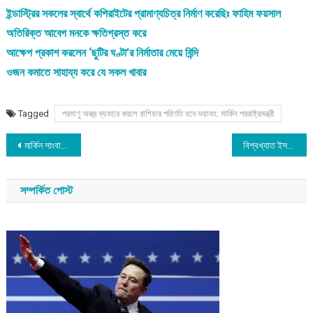
ইন্ডাস্ট্রির সকলের স্বার্থে কপিরাইটের প্রামাণ্যচিত্র নির্মাণ করেছিঃ ফাহিম ফয়সাল
অতিরিক্ত আবেগ মনকে ক্ষতিগ্রস্ত করে
আক্ষেপ প্রকাশ করলেন ‘ছুটির ঘণ্টা’র নির্মাতার মেয়ে বিন্দি
ওজন কমাতে সাহায্য করে যে সকল খাবার
Tagged
পরমাণু অস্ত্র ব্যবহার করলে রাশিয়ার পরিণতি হবে ভয়াবহ: মার্কিন পররাষ্ট্রমন্ত্রী
Post
মার্কিন সাংবাদিককে সাক্ষাৎকার দিলেন না রাইসি
বিশ্বখ্যাত ইসলামিক স্কলার আল্লামা ইউসুফ আল কারজাভির ইন্তিকাল
navigation
সম্পর্কিত পোস্ট