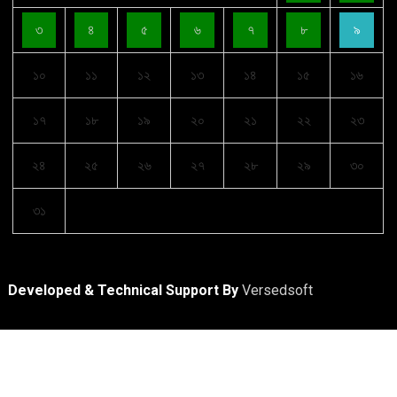
৩
৪
৫
৬
৭
৮
৯
১০
১১
১২
১৩
১৪
১৫
১৬
১৭
১৮
১৯
২০
২১
২২
২৩
২৪
২৫
২৬
২৭
২৮
২৯
৩০
৩১
Developed & Technical Support By
Versedsoft