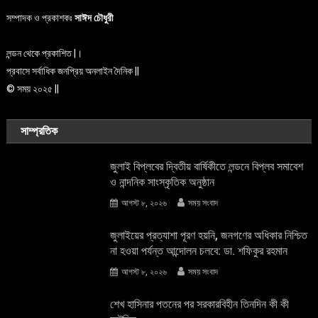
সম্পাদক ও প্রকাশকঃ
সাঈদ চৌধুরী
লন্ডন থেকে প্রকাশিত |।
প্রবাসে সর্বাধিক জনপ্রিয় অনলাইন দৈনিক ||
© সময় ২০২৫ ||
সাম্প্রতিক
জুলাই বিপ্লবের দ্বিতীয় বার্ষিকীতে লন্ডনে বিপ্লব সমাবেশ
ও নান্দনিক সাংস্কৃতিক অনুষ্ঠান
আগস্ট ৮, ২০২৬
সময় সংবাদ
জুলাইয়ের প্রত্যাশা পূরণ হয়নি, জনগণের অধিকার নিশ্চিত
না হওয়া পর্যন্ত আন্দোলন চলবে: ডা. শফিকুর রহমান
আগস্ট ৮, ২০২৬
সময় সংবাদ
শেখ হাসিনার পতনের পর সরকারবিহীন তিনদিন কী কী