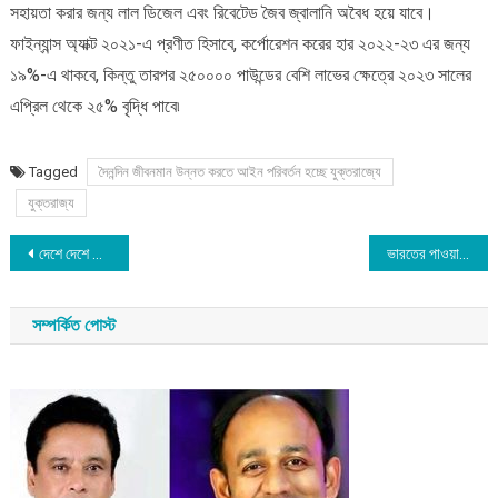
সহায়তা করার জন্য লাল ডিজেল এবং রিবেটেড জৈব জ্বালানি অবৈধ হয়ে যাবে।
ফাইন্যান্স অ্যাক্ট ২০২১-এ প্রণীত হিসাবে, কর্পোরেশন করের হার ২০২২-২৩ এর জন্য
১৯%-এ থাকবে, কিন্তু তারপর ২৫০০০০ পাউন্ডের বেশি লাভের ক্ষেত্রে ২০২৩ সালের
এপ্রিল থেকে ২৫% বৃদ্ধি পাবে৷
Tagged
দৈনন্দিন জীবনমান উন্নত করতে আইন পরিবর্তন হচ্ছে যুক্তরাজ্যে
যুক্তরাজ্য
Post
দেশে দেশে অস্থিরতা
ভারতের পাওয়ার গ্রিডে চীনা হ্যাকারদের হামলার অভিযোগ
navigation
সম্পর্কিত পোস্ট