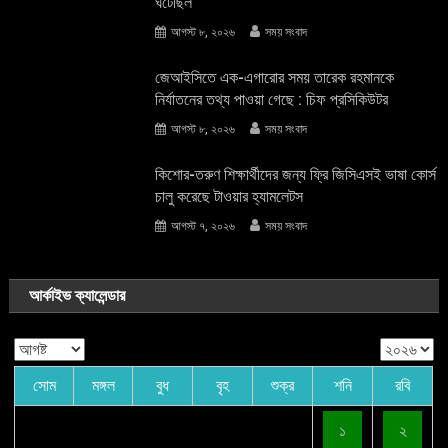
ঘটেছিল
আগস্ট ৮, ২০২৬
সময় সংবাদ
জেআইসিতে এক-এগারোর সময় তারেক রহমানকে
নির্যাতনের তথ্য পাওয়া গেছে : চিফ প্রসিকিউটর
আগস্ট ৮, ২০২৬
সময় সংবাদ
কিশোর-তরুণ শিক্ষার্থীদের জন্য ফ্রি জিসিএসই ভাষা কোর্স
চালু করেছে টাওয়ার হ্যামলেটস
আগস্ট ৭, ২০২৬
সময় সংবাদ
আর্কাইভ ক্যালেন্ডার
সোম
মঙ্গল
বুধ
বৃহ
শুক্র
শনি
রবি
১
২