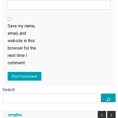
Save my name,
email, and
website in this
browser for the
next time I
comment.
Search
প্রবাসী
যুক্তরাজ্য
জুলাই বিপ্লবের দ্বিতীয় বার্ষিকীতে লন্ডনে বিপ্লব সমাবেশ ও
নান্দনিক সাংস্কৃতিক অনুষ্ঠান
সাম্প্রতিক