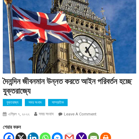
দৈনন্দিন জীবনমান উন্নত করতে আইন পরিবর্তন হচ্ছে
যুক্তরাজ্যে
যুক্তরাজ্য
সময় সংবাদ
সাম্প্রতিক
সময় সংবাদ
On
এপ্রিল ৭, ২০২২
Leave A Comment
দৈনন্দিন
শেয়ার করুন
জীবনমান
উন্নত