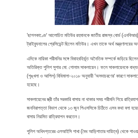
‘ছাগলকাণ্ডে’ আলোচিত মতিউর রহমানকে জাতীয় রাজস্ব বোর্ড (এনবিআর)
ট্রাইব্যুনালের প্রেসিডেন্ট ছিলেন মতিউর। এখন তাকে অর্থ মন্ত্রণালয়ে
এদিকে নায়িকা পরীমনির সঙ্গে বিবাহবহির্ভূত অনৈতিক সম্পর্কে জড়িয়ে ছিল
অতিরিক্ত পুলিশ সুপার মো. গোলাম সাকলায়েন। ফলে সাকলায়েনকে বাধ্যতামূল
(শৃঙ্খলা ও আপিল) বিধিমালা-২০১৮ অনুযায়ী ‘অসদাচরণের’ কারণে সাকলায়েন
হয়েছে।
সাকলায়েনের স্ত্রী তাঁর সরকারি বাসায় না থাকার সময় পরীমনি গিয়ে রাত্রি
জননিরাপত্তা বিভাগ থেকে ১৩ জুন পিএসসিকে চিঠিতে এসব কথা বলা হয়েছ
বাসায় নিয়মিত রাত্রিযাপন করতেন।
পুলিশ অধিদপ্তরের এলআইসি শাখা (বৈধ আড়িপাতার দায়িত্ব) থেকে পাওয়া