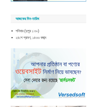
আজকের দিন-তারিখ
শনিবার (দুপুর ১:৩০)
২৪শে শ্রাবণ, ১৪৩৩ বঙ্গাব্দ