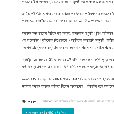
তদন্তকারীরা দেখেছেন, ২০২১ সালের ৪ জুলাই থেকে পরের এক মাসে সাকল
নায়িকা পরীমনির মুঠোফোনের ফরেনসিক প্রতিবেদন পর্যালোচনায় তদন্তকা
প্রয়োজনে স্থাপিত কোনো সম্পর্কের নয়, বরং অনৈতিক প্রেমের সম্পর্ক।
স্বরাষ্ট্র মন্ত্রণালয়ের চিঠিতে বলা হয়েছে, রাজারবাগ মধুমতি পুলিশ অফিসার
এর ফরেনসিক প্রতিবেদন বিশ্লেষণে ও সাক্ষীদের জবানবন্দি অনুযায়ী প্রতীয়মান
পরীমনি তার (সাকলায়েন) রাজারবাগের সরকারি বাসায় যান। সেখানে প্রায় 
স্বরাষ্ট্র মন্ত্রণালয়ের চিঠিতে বলা হয় এই ঘটনা সরকারের ভাবমূর্তি ক্ষুণ
দর্শানোর সুযোগ দেওয়া হয়েছে। তিনি অভিযোগ থেকে অব্যাহতির দাবি
২০২১ সালের ৯ জুন রাতে সাভার থানার ঢাকা বোট ক্লাবে ধর্ষণ ও হত্যাচেষ
মামলার তদন্ত তদারক কর্মকর্তা ছিলেন সাকলায়েন। পরীমনির সঙ্গে সম্প
Tagged
‘ছাগল-কাণ্ডে’ মতিউরকে সরিয়ে দেওয়ার পর পরীমনি–কাণ্ডে চাকরি হারাচ
Post
ভারতকে রেল ট্রানজিট সুবিধা দিয়ে বাংলাদেশ কী পাবে?