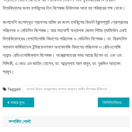
বিশ্ববিদ্যালয় জনস হপকিন্সের তিন বিশেষজ্ঞ চিকিৎসক আনা হয় পরিবারের পক্ষ থেকে।
বাংলাদেশি বংশোদ্ভূত প্রফেসর হামিদ রব জনস হপকিন্সের কিডনি ট্রান্সপ্লান্ট প্রোগ্রামের
পরিচালক ও মেডিসিন বিশেষজ্ঞ। আর সহযোগী অধ্যাপক জেমস পিটার হ্যামিলটন একই
বিশ্ববিদ্যালয়ের হেপাটোলোজি বিভাগের পরিচালক ও মেডিসিন বিশেষজ্ঞ। ডা. ক্রিসটোস
স্যাভাস জর্জিয়াডেস ইন্টারভেনশনাল অনকোলজি বিভাগের পরিচালক ও রেডিওলোজি
অ্যান্ড রেডিওলোজিক্যাল বিশেষজ্ঞ। অস্ত্রোপচারের সময় আরো ছিলেন ডা. এফ এম
সিদ্দিকী, এ জেড এম জাহিদ হোসেন, ডা. আব্দুল্লাহ আল মামুন, ডা. নুরুদ্দিন আহমেদ
প্রমুখ।
Tagged
খালেদা জিয়ার অস্ত্রোপচার সম্পন্ন করেছেন মার্কিন বিশেষজ্ঞ চিকিৎসক
Post
গাজায় যুদ্ধ বিরতির আহ্বান জানিয়েছে ইউরোপীয় ইউনিয়ন
ফিলিস্তিনিদের জোরপূর্বক বাস্তুচ্যুত করা যুদ্ধাপরাধ হিসেবে গণ্য: সৌদিসহ ১০টি আরব রাষ্ট্র
navigation
সম্পর্কিত পোস্ট