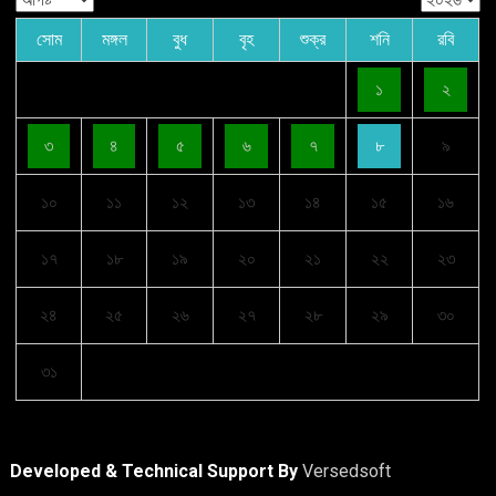
সোম
মঙ্গল
বুধ
বৃহ
শুক্র
শনি
রবি
১
২
৩
৪
৫
৬
৭
৮
৯
১০
১১
১২
১৩
১৪
১৫
১৬
১৭
১৮
১৯
২০
২১
২২
২৩
২৪
২৫
২৬
২৭
২৮
২৯
৩০
৩১
Developed & Technical Support By
Versedsoft