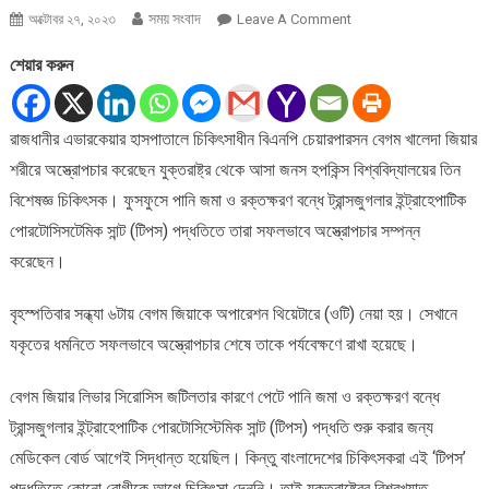
সময় সংবাদ
On
অক্টোবর ২৭, ২০২৩
Leave A Comment
খালেদা
শেয়ার করুন
জিয়ার
অস্ত্রোপচার
সম্পন্ন
রাজধানীর এভারকেয়ার হাসপাতালে চিকিৎসাধীন বিএনপি চেয়ারপারসন বেগম খালেদা জিয়ার
করেছেন
শরীরে অস্ত্রোপচার করেছেন যুক্তরাষ্ট্র থেকে আসা জনস হপকিন্স বিশ্ববিদ্যালয়ের তিন
মার্কিন
বিশেষজ্ঞ
বিশেষজ্ঞ চিকিৎসক। ফুসফুসে পানি জমা ও রক্তক্ষরণ বন্ধে ট্রান্সজুগলার ইন্ট্রাহেপাটিক
চিকিৎসক
পোরটোসিসটেমিক সান্ট (টিপস) পদ্ধতিতে তারা সফলভাবে অস্ত্রোপচার সম্পন্ন
করেছেন।
বৃহস্পতিবার সন্ধ্যা ৬টায় বেগম জিয়াকে অপারেশন থিয়েটারে (ওটি) নেয়া হয়। সেখানে
যকৃতের ধমনিতে সফলভাবে অস্ত্রোপচার শেষে তাকে পর্যবেক্ষণে রাখা হয়েছে।
বেগম জিয়ার লিভার সিরোসিস জটিলতার কারণে পেটে পানি জমা ও রক্তক্ষরণ বন্ধে
ট্রান্সজুগলার ইন্ট্রাহেপাটিক পোরটোসিস্টেমিক সান্ট (টিপস) পদ্ধতি শুরু করার জন্য
মেডিকেল বোর্ড আগেই সিদ্ধান্ত হয়েছিল। কিন্তু বাংলাদেশের চিকিৎসকরা এই ‘টিপস’
পদ্ধতিতে কোনো রোগীকে আগে চিকিৎসা দেননি। তাই যুক্তরাষ্ট্রের বিশ্বখ্যাত