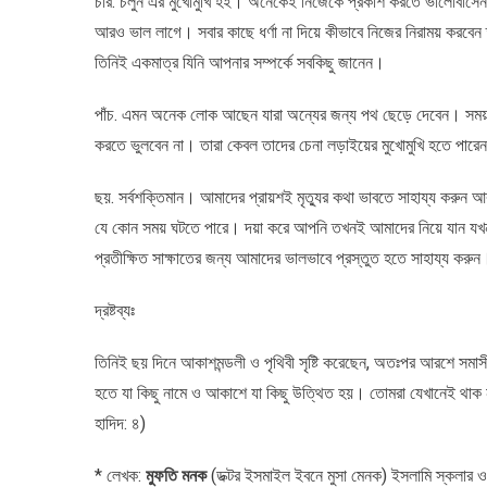
চার. চলুন এর মুখোমুখি হই। অনেকেই নিজেকে প্রকাশ করতে ভালোবাসেন।
আরও ভাল লাগে। সবার কাছে ধর্ণা না দিয়ে কীভাবে নিজের নিরাময় করবেন
তিনিই একমাত্র যিনি আপনার সম্পর্কে সবকিছু জানেন।
পাঁচ. এমন অনেক লোক আছেন যারা অন্যের জন্য পথ ছেড়ে দেবেন। সময়ট
করতে ভুলবেন না। তারা কেবল তাদের চেনা লড়াইয়ের মুখোমুখি হতে পারে
ছয়. সর্বশক্তিমান। আমাদের প্রায়শই মৃত্যুর কথা ভাবতে সাহায্য কর
যে কোন সময় ঘটতে পারে। দয়া করে আপনি তখনই আমাদের নিয়ে যান যখন আপ
প্রতীক্ষিত সাক্ষাতের জন্য আমাদের ভালভাবে প্রস্তুত হতে সাহায্য কর
দ্রষ্টব্যঃ
তিনিই ছয় দিনে আকাশমন্ডলী ও পৃথিবী সৃষ্টি করেছেন, অতঃপর আরশে সমা
হতে যা কিছু নামে ও আকাশে যা কিছু উত্থিত হয়। তোমরা যেখানেই থাক 
হাদিদ: ৪)
* লেখক:
মুফতি মনক
(ডক্টর ইসমাইল ইবনে মুসা মেনক) ইসলামি স্কলার ও জ