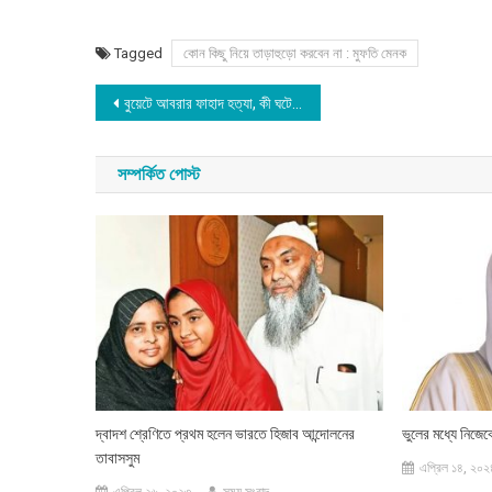
Tagged
কোন কিছু নিয়ে তাড়াহুড়ো করবেন না : মুফতি মেনক
Post
বুয়েটে আবরার ফাহাদ হত্যা, কী ঘটেছিলো পাঁচ বছর আগে
navigation
সম্পর্কিত পোস্ট
দ্বাদশ শ্রেণিতে প্রথম হলেন ভারতে হিজাব আন্দোলনের
ভুলের মধ্যে নিজেক
তাবাসসুম
এপ্রিল ১৪, ২০২
এপ্রিল ২৬, ২০২৩
সময় সংবাদ