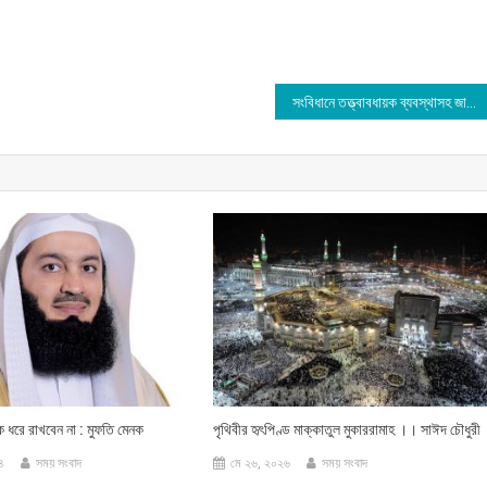
সংবিধানে তত্ত্বাবধায়ক ব্যবস্থাসহ জামায়াতের ১০দফা রাস্ট্র সংস্কার প্রস্তাবনা
ে ধরে রাখবেন না : মুফতি মেনক
পৃথিবীর হৃৎপিণ্ড মাক্কাতুল মুকাররামাহ ।। সাঈদ চৌধুরী
৪
সময় সংবাদ
মে ২৬, ২০২৬
সময় সংবাদ