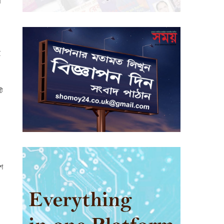
র
ই
ি
াশ