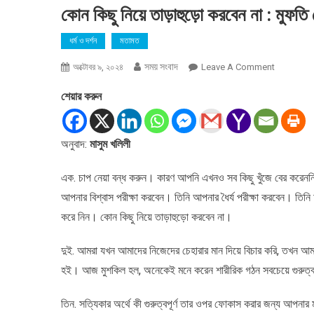
কোন কিছু নিয়ে তাড়াহুড়ো করবেন না : মুফতি
ধর্ম ও দর্শন
মতামত
সময় সংবাদ
On
অক্টোবর ৯, ২০২৪
Leave A Comment
কোন
শেয়ার করুন
কিছু
নিয়ে
তাড়াহুড়ো
অনুবাদ:
মাসুম খলিলী
করবেন
না
এক. চাপ নেয়া বন্ধ করুন। কারণ আপনি এখনও সব কিছু খুঁজে বের করেন
:
মুফতি
আপনার বিশ্বাস পরীক্ষা করবেন। তিনি আপনার ধৈর্য পরীক্ষা করবেন। তিন
মেনক
করে নিন। কোন কিছু নিয়ে তাড়াহুড়ো করবেন না।
দুই. আমরা যখন আমাদের নিজেদের চেহারার মান দিয়ে বিচার করি, তখন আমর
হই। আজ মুশকিল হল, অনেকেই মনে করেন শারীরিক গঠন সবচেয়ে গুরুত্বপূ
তিন. সত্যিকার অর্থে কী গুরুত্বপূর্ণ তার ওপর ফোকাস করার জন্য আপনা