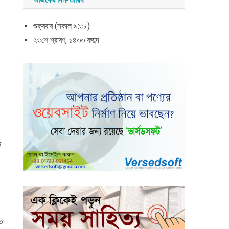
শুক্রবার (সকাল ৯:৩৮)
২৩শে শ্রাবণ, ১৪৩৩ বঙ্গাব্দ
ম
তা