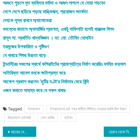
আগুনে পুড়লে মৃত ব্যক্তির মর্যাদা ও আগুন লাগলে যে দোয়া পড়বেন
দেশে দেশে ছড়িয়ে পড়ছে মাঙ্কিপক্স; প্রয়োজন সতর্কতা
দেহকে সুস্থ রাখবে অ্যালোভেরা
বসন্তের বাতাসে অ্যালার্জির প্রবণতা, একটু গাফিলতি হলেই মারাত্মক বিপদ
রাসূল সা: প্রবর্তিত খাদ্যবিজ্ঞান । ডা: মো: তৌহিদ হোসাইন
তরমুজের উপকারিতা ও পুষ্টিগুণ
যে খাবারে শিশুর উচ্চতা বাড়ে
ইন্ডাস্ট্রির সকলের স্বার্থে কপিরাইটের প্রামাণ্যচিত্র নির্মাণ করেছিঃ ফাহিম ফয়সাল
অতিরিক্ত আবেগ মনকে ক্ষতিগ্রস্ত করে
আক্ষেপ প্রকাশ করলেন ‘ছুটির ঘণ্টা’র নির্মাতার মেয়ে বিন্দি
ওজন কমাতে সাহায্য করে যে সকল খাবার
Tagged
ইসরায়েল
ইসরায়েলের দুই শহর মাটিতে মিশিয়ে দেওয়ার হুমকি দিল ইরান
কিয়োমার্স হেইদারি
তেল আবিব
হাইফা
Post
বছরের যেকোনো সময় পারমাণবিক পরীক্ষা চালাতে পারে উত্তর কোরিয়া
ড্রোন থেকে নিক্ষেপযোগ্য ক্ষেপণাস্ত্র বানাচ্ছে তুরস্ক