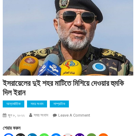
ইসরায়েলের দুই শহর মাটিতে মিশিয়ে দেওয়ার হুমকি
দিল ইরান
আন্তর্জাতিক
সময় সংবাদ
সাম্প্রতিক
সময় সংবাদ
On
জুন ৮, ২০২২
Leave A Comment
ইসরায়েলের
শেয়ার করুন
দুই
শহর