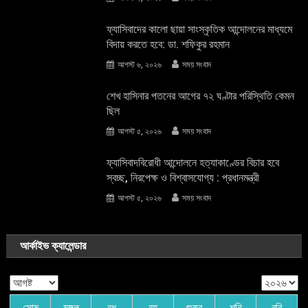
ফ্যাসিবাদের কালো ছায়া সাংস্কৃতিক আন্দােলনের মাধ্যমে
বিদায় করতে হবে: ডা. শফিকুর রহমান
আগস্ট ৬, ২০২৬
সময় সংবাদ
শেখ হাসিনার পতনের আগের ৭২ ঘণ্টার পরিস্থিতি কেমন
ছিল
আগস্ট ৫, ২০২৬
সময় সংবাদ
ফ্যাসিবাদবিরোধী আন্দোলনে হত্যাকাণ্ডের বিচার হবে
স্বচ্ছ, নিরপেক্ষ ও বিশ্বাসযোগ্য : প্রধানমন্ত্রী
আগস্ট ৫, ২০২৬
সময় সংবাদ
আর্কাইভ ক্যালেন্ডার
সোম
মঙ্গল
বুধ
বৃহ
শুক্র
শনি
রবি