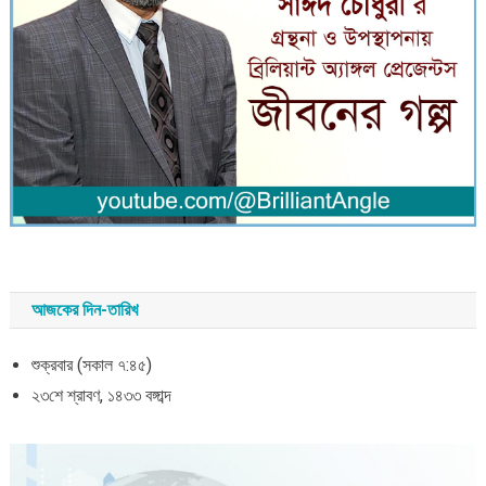
আজকের দিন-তারিখ
শুক্রবার (সকাল ৭:৪৫)
২৩শে শ্রাবণ, ১৪৩৩ বঙ্গাব্দ