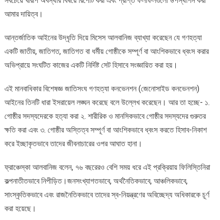
সবচেয়ে খারাপ অবস্থার বিষয়ে রিপোর্ট করা এবং প্রাপ্ত ফলাফলগুলো উপস্থাপন করা
আমার দায়িত্ব।
আন্তর্জাতিক আইনের উদ্ধৃতি দিয়ে মিসেস আলবানিজ ব্যাখ্যা করেছেন যে গণহত্যা
একটি জাতীয়, জাতিগত, জাতিগত বা ধর্মীয় গোষ্ঠীকে সম্পূর্ণ বা আংশিকভাবে ধ্বংস করার
অভিপ্রায়ে সংঘটিত কাজের একটি নির্দিষ্ট সেট হিসাবে সংজ্ঞায়িত করা হয়।
এই মানবাধিকার বিশেষজ্ঞ জাতিসংঘ গণহত্যা কনভেনশন (জেনোসাইড কনভেনশন)
আইনের তিনটি ধারা ইসরায়েল লঙ্ঘন করেছে বলে উল্লেখ করেছেন। আর তা হচ্ছে- ১.
গোষ্ঠীর সদস্যদেরকে হত্যা করা ২. শারীরিক ও মানসিকভাবে গোষ্ঠীর সদস্যদের গুরুতর
ক্ষতি করা এবং ৩. গোষ্ঠীর অস্তিত্ব সম্পূর্ণ বা আংশিকভাবে ধ্বংস করতে হিসাব-নিকাশ
করে ইচ্ছাকৃতভাবে তাদের জীবনাচারের ওপর আঘাত হানা।
ফ্রাঞ্চেস্কা আলবানিজ বলেন, ৭৬ বছরেরও বেশি সময় ধরে এই প্রক্রিয়ায় ফিলিস্তিনিরা
কল্পনাতীতভাবে নিপীড়িত।জনসংখ্যাগতভাবে, অর্থনৈতিকভাবে, আঞ্চলিকভাবে,
সাংস্কৃতিকভাবে এবং রাজনৈতিকভাবে তাদের স্ব-নিয়ন্ত্রণের অবিচ্ছেদ্য অধিকারকে চূর্ণ
করা হয়েছে।