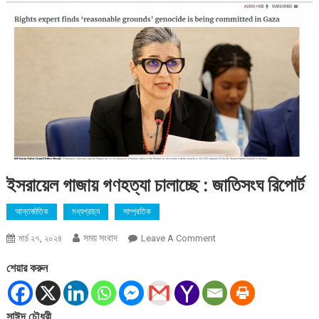
ইসরায়েল গাজায় গণহত্যা চালাচ্ছে : জাতিসংঘ রিপোর্ট
আন্তর্জাতিক
মধ্যপ্রাচ্য
সাম্প্রতিক
সময় সংবাদ
On
মার্চ ২৭, ২০২৪
Leave A Comment
ইসরায়েল
শেয়ার করুন
গাজায়
গণহত্যা
চালাচ্ছে
সাঈদ চৌধুরী