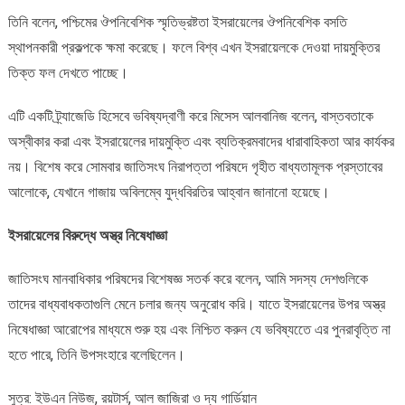
তিনি বলেন, পশ্চিমের ঔপনিবেশিক স্মৃতিভ্রষ্টতা ইসরায়েলের ঔপনিবেশিক বসতি
স্থাপনকারী প্রকল্পকে ক্ষমা করেছে। ফলে বিশ্ব এখন ইসরায়েলকে দেওয়া দায়মুক্তির
তিক্ত ফল দেখতে পাচ্ছে।
এটি একটি ট্র্যাজেডি হিসেবে ভবিষ্যদ্বাণী করে মিসেস আলবানিজ বলেন, বাস্তবতাকে
অস্বীকার করা এবং ইসরায়েলের দায়মুক্তি এবং ব্যতিক্রমবাদের ধারাবাহিকতা আর কার্যকর
নয়। বিশেষ করে সোমবার জাতিসংঘ নিরাপত্তা পরিষদে গৃহীত বাধ্যতামূলক প্রস্তাবের
আলোকে, যেখানে গাজায় অবিলম্বে যুদ্ধবিরতির আহ্বান জানানো হয়েছে।
ইসরায়েলের বিরুদ্ধে অস্ত্র নিষেধাজ্ঞা
জাতিসংঘ মানবাধিকার পরিষদের বিশেষজ্ঞ সতর্ক করে বলেন, আমি সদস্য দেশগুলিকে
তাদের বাধ্যবাধকতাগুলি মেনে চলার জন্য অনুরোধ করি। যাতে ইসরায়েলের উপর অস্ত্র
নিষেধাজ্ঞা আরোপের মাধ্যমে শুরু হয় এবং নিশ্চিত করুন যে ভবিষ্যতেে এর পুনরাবৃত্তি না
হতে পারে, তিনি উপসংহারে বলেছিলেন।
সুত্র: ইউএন নিউজ, রয়টার্স, আল জাজিরা ও দ্য গার্ডিয়ান