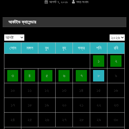
আগস্ট ৭, ২০২৬
সময় সংবাদ
আর্কাইভ ক্যালেন্ডার
সোম
মঙ্গল
বুধ
বৃহ
শুক্র
শনি
রবি
১
২
৩
৪
৫
৬
৭
৮
৯
১০
১১
১২
১৩
১৪
১৫
১৬
১৭
১৮
১৯
২০
২১
২২
২৩
২৪
২৫
২৬
২৭
২৮
২৯
৩০