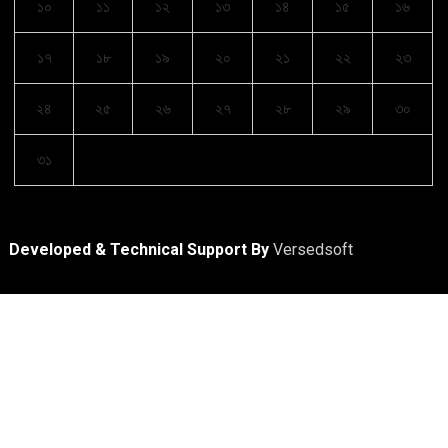
১০
১১
১২
১৩
১৪
১৫
১৬
১৭
১৮
১৯
২০
২১
২২
২৩
২৪
২৫
২৬
২৭
২৮
২৯
৩০
৩১
Developed & Technical Support By
Versedsoft