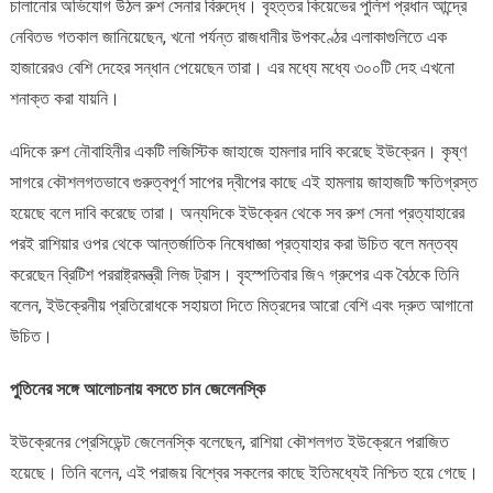
চালানোর অভিযোগ উঠল রুশ সেনার বিরুদ্ধে। বৃহত্তর কিয়েভের পুলিশ প্রধান আন্দ্রে
নেবিতভ গতকাল জানিয়েছেন, খনো পর্যন্ত রাজধানীর উপকণ্ঠের এলাকাগুলিতে এক
হাজারেরও বেশি দেহের সন্ধান পেয়েছেন তারা। এর মধ্যে মধ্যে ৩০০টি দেহ এখনো
শনাক্ত করা যায়নি।
এদিকে রুশ নৌবাহিনীর একটি লজিস্টিক জাহাজে হামলার দাবি করেছে ইউক্রেন। কৃষ্ণ
সাগরে কৌশলগতভাবে গুরুত্বপূর্ণ সাপের দ্বীপের কাছে এই হামলায় জাহাজটি ক্ষতিগ্রস্ত
হয়েছে বলে দাবি করেছে তারা। অন্যদিকে ইউক্রেন থেকে সব রুশ সেনা প্রত্যাহারের
পরই রাশিয়ার ওপর থেকে আন্তর্জাতিক নিষেধাজ্ঞা প্রত্যাহার করা উচিত বলে মন্তব্য
করেছেন ব্রিটিশ পররাষ্ট্রমন্ত্রী লিজ ট্রাস। বৃহস্পতিবার জি৭ গ্রুপের এক বৈঠকে তিনি
বলেন, ইউক্রেনীয় প্রতিরোধকে সহায়তা দিতে মিত্রদের আরো বেশি এবং দ্রুত আগানো
উচিত।
পুতিনের সঙ্গে আলোচনায় বসতে চান জেলেনস্কি
ইউক্রেনের প্রেসিডেন্ট জেলেনস্কি বলেছেন, রাশিয়া কৌশলগত ইউক্রেনে পরাজিত
হয়েছে। তিনি বলেন, এই পরাজয় বিশ্বের সকলের কাছে ইতিমধ্যেই নিশ্চিত হয়ে গেছে।