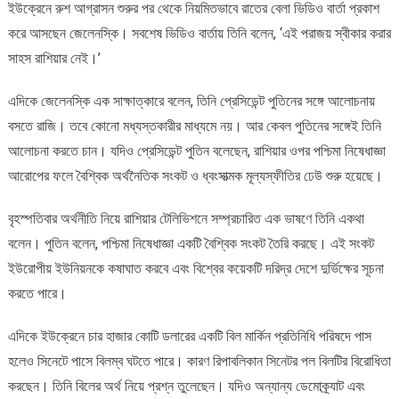
ইউক্রেনে রুশ আগ্রাসন শুরুর পর থেকে নিয়মিতভাবে রাতের বেলা ভিডিও বার্তা প্রকাশ
করে আসছেন জেলেনস্কি। সবশেষ ভিডিও বার্তায় তিনি বলেন, ‘এই পরাজয় স্বীকার করার
সাহস রাশিয়ার নেই।’
এদিকে জেলেনস্কি এক সাক্ষাত্কারে বলেন, তিনি প্রেসিডেন্ট পুতিনের সঙ্গে আলোচনায়
বসতে রাজি। তবে কোনো মধ্যস্তকারীর মাধ্যমে নয়। আর কেবল পুতিনের সঙ্গেই তিনি
আলোচনা করতে চান। যদিও প্রেসিডেন্ট পুতিন বলেছেন, রাশিয়ার ওপর পশ্চিমা নিষেধাজ্ঞা
আরোপের ফলে বৈশ্বিক অর্থনৈতিক সংকট ও ধ্বংসাত্মক মূল্যস্ফীতির ঢেউ শুরু হয়েছে।
বৃহস্পতিবার অর্থনীতি নিয়ে রাশিয়ার টেলিভিশনে সম্প্রচারিত এক ভাষণে তিনি একথা
বলেন। পুতিন বলেন, পশ্চিমা নিষেধাজ্ঞা একটি বৈশ্বিক সংকট তৈরি করছে। এই সংকট
ইউরোপীয় ইউনিয়নকে কষাঘাত করবে এবং বিশ্বের কয়েকটি দরিদ্র দেশে দুর্ভিক্ষের সূচনা
করতে পারে।
এদিকে ইউক্রেনে চার হাজার কোটি ডলারের একটি বিল মার্কিন প্রতিনিধি পরিষদে পাস
হলেও সিনেটে পাসে বিলম্ব ঘটতে পারে। কারণ রিপাবলিকান সিনেটর পল বিলটির বিরোধিতা
করছেন। তিনি বিলের অর্থ নিয়ে প্রশ্ন তুলেছেন। যদিও অন্যান্য ডেমোক্র্যাট এবং