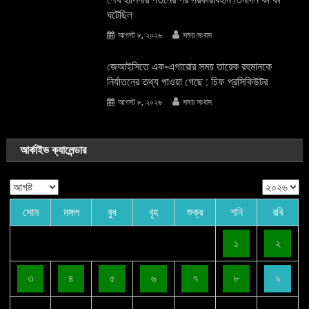
ঘটেছিল
আগস্ট ৮, ২০২৬
সময় সংবাদ
জেআইসিতে এক-এগারোর সময় তারেক রহমানকে
নির্যাতনের তথ্য পাওয়া গেছে : চিফ প্রসিকিউটর
আগস্ট ৮, ২০২৬
সময় সংবাদ
আর্কাইভ ক্যালেন্ডার
সোম
মঙ্গল
বুধ
বৃহ
শুক্র
শনি
রবি
১
২
৩
৪
৫
৬
৭
৮
৯