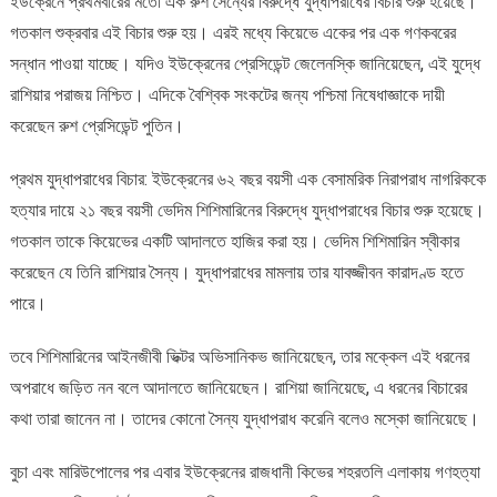
ইউক্রেনে প্রথমবারের মতো এক রুশ সৈন্যের বিরুদ্ধে যুদ্ধাপরাধের বিচার শুরু হয়েছে।
প্রথম
গতকাল শুক্রবার এই বিচার শুরু হয়। এরই মধ্যে কিয়েভে একের পর এক গণকবরের
যুদ্ধাপরাধের
বিচার
সন্ধান পাওয়া যাচ্ছে। যদিও ইউক্রেনের প্রেসিডেন্ট জেলেনস্কি জানিয়েছেন, এই যুদ্ধে
শুরু
রাশিয়ার পরাজয় নিশ্চিত। এদিকে বৈশ্বিক সংকটের জন্য পশ্চিমা নিষেধাজ্ঞাকে দায়ী
করেছেন রুশ প্রেসিডেন্ট পুতিন।
প্রথম যুদ্ধাপরাধের বিচার: ইউক্রেনের ৬২ বছর বয়সী এক বেসামরিক নিরাপরাধ নাগরিককে
হত্যার দায়ে ২১ বছর বয়সী ভেদিম শিশিমারিনের বিরুদ্ধে যুদ্ধাপরাধের বিচার শুরু হয়েছে।
গতকাল তাকে কিয়েভের একটি আদালতে হাজির করা হয়। ভেদিম শিশিমারিন স্বীকার
করেছেন যে তিনি রাশিয়ার সৈন্য। যুদ্ধাপরাধের মামলায় তার যাবজ্জীবন কারাদণ্ড হতে
পারে।
তবে শিশিমারিনের আইনজীবী ভিক্টর অভিসানিকভ জানিয়েছেন, তার মক্কেল এই ধরনের
অপরাধে জড়িত নন বলে আদালতে জানিয়েছেন। রাশিয়া জানিয়েছে, এ ধরনের বিচারের
কথা তারা জানেন না। তাদের কোনো সৈন্য যুদ্ধাপরাধ করেনি বলেও মস্কো জানিয়েছে।
বুচা এবং মারিউপোলের পর এবার ইউক্রেনের রাজধানী কিভের শহরতলি এলাকায় গণহত্যা