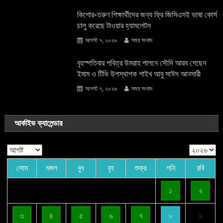
কিশোর-তরুণ শিক্ষার্থীদের জন্য ফ্রি জিসিএসই ভাষা কোর্স
চালু করেছে টাওয়ার হ্যামলেটস
আগস্ট ৭, ২০২৬
সময় সংবাদ
বৃহস্পতিবার পবিত্র উমরাহ পালনে সৌদি আরব গেছেন
ইমাম ও টিভি উপস্থাপক শাইখ আবু সাঈদ আনসারী
আগস্ট ৭, ২০২৬
সময় সংবাদ
আর্কাইভ ক্যালেন্ডার
সোম
মঙ্গল
বুধ
বৃহ
শুক্র
শনি
রবি
১
২
৩
৪
৫
৬
৭
৮
৯