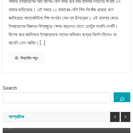
গাজায় ইসরায়েলের আট মাসের বেশি সময় ধরে বর্বর হামলায় নিহতের সংখ্যা ৩৭
নিহতের
হাজার ছাড়িয়েছে। এই সময়ে ২১ হাজারের বেশি শিশু নিখোঁজ রয়েছে বলে
সংখ্যা
৩৭
জানিয়েছে আন্তর্জাতিক শিশু সংগঠন সেভ দ্য চিলড্রেন। এই হামলার জেরে
হাজার
ইসরায়েলের বিরুদ্ধে বিশ্বজুড়ে ক্ষোভ বাড়লেও তাতে এতটুক দমেনি দেশটি।
ছাড়িয়েছে,
বিশেষ করে জাতিসংঘ ইসরায়েলকে তাদের অভিযান বন্ধের নির্দেশ দিলেও তা
২১
মানেনি তেল আবিব। […]
হাজার
শিশু
নিখোঁজ
বিস্তারিত পড়ুন
Search
বাংলাদেশ
সাম্প্রতিক
জুলাইয়ের প্রত্যাশা পূরণ হয়নি, জনগণের অধিকার নিশ্চিত না
হওয়া পর্যন্ত আন্দোলন চলবে: ডা. শফিকুর রহমান
সাম্প্রতিক
আগস্ট ৮, ২০২৬
সময় সংবাদ