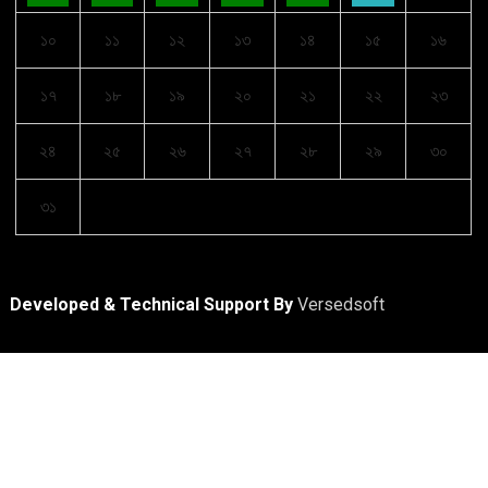
১০
১১
১২
১৩
১৪
১৫
১৬
১৭
১৮
১৯
২০
২১
২২
২৩
২৪
২৫
২৬
২৭
২৮
২৯
৩০
৩১
Developed & Technical Support By
Versedsoft