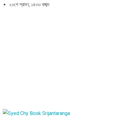
২৩শে শ্রাবণ, ১৪৩৩ বঙ্গাব্দ