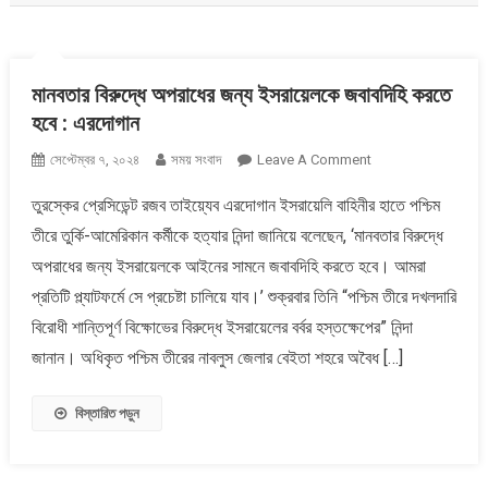
মানবতার বিরুদ্ধে অপরাধের জন্য ইসরায়েলকে জবাবদিহি করতে
হবে : এরদোগান
On
সেপ্টেম্বর ৭, ২০২৪
সময় সংবাদ
Leave A Comment
মানবতার
তুরস্কের প্রেসিডেন্ট রজব তাইয়্যেব এরদোগান ইসরায়েলি বাহিনীর হাতে পশ্চিম
বিরুদ্ধে
তীরে তুর্কি-আমেরিকান কর্মীকে হত্যার নিন্দা জানিয়ে বলেছেন, ‘মানবতার বিরুদ্ধে
অপরাধের
জন্য
অপরাধের জন্য ইসরায়েলকে আইনের সামনে জবাবদিহি করতে হবে। আমরা
ইসরায়েলকে
প্রতিটি প্ল্যাটফর্মে সে প্রচেষ্টা চালিয়ে যাব।’ শুক্রবার তিনি “পশ্চিম তীরে দখলদারি
জবাবদিহি
বিরোধী শান্তিপূর্ণ বিক্ষোভের বিরুদ্ধে ইসরায়েলের বর্বর হস্তক্ষেপের” নিন্দা
করতে
জানান। অধিকৃত পশ্চিম তীরের নাবলুস জেলার বেইতা শহরে অবৈধ […]
হবে
:
এরদোগান
বিস্তারিত পড়ুন