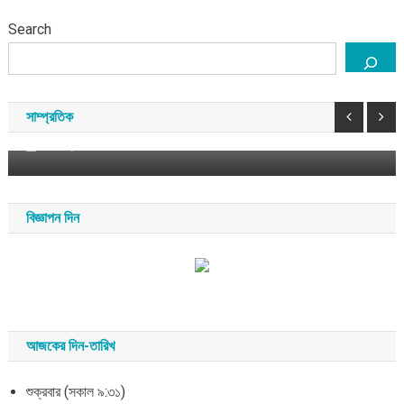
Search
এশিয়া
বাংলাদেশ
শেখ হাসিনাকে নিয়ে কি দিল্লির অস্বস্তি বেড়েছে?
সাম্প্রতিক
আগস্ট ৬, ২০২৬
সময় সংবাদ
বিজ্ঞাপন দিন
আজকের দিন-তারিখ
শুক্রবার (সকাল ৯:৩১)