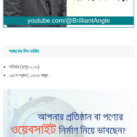
আজকের দিন-তারিখ
শনিবার (দুপুর ২:০৬)
২৪শে শ্রাবণ, ১৪৩৩ বঙ্গাব্দ