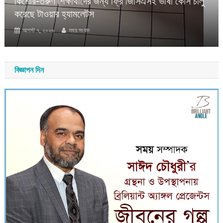
্য ফ্রি জিসিএসই ভাষা কোর্স চালু
বৃহস্পতিবার পবিত্র উমরাহ প
টিভি উপস্থাপক শাইখ আবু স
আগস্ট ৭, ২০২৬
সময় সংবাদ
বিজ্ঞাপন দিন