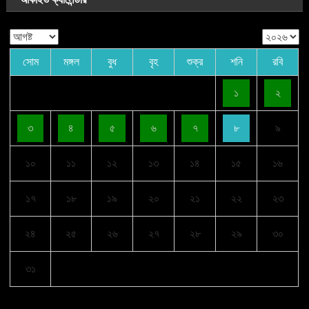
সোম
মঙ্গল
বুধ
বৃহ
শুক্র
শনি
রবি
১
২
৩
৪
৫
৬
৭
৮
৯
১০
১১
১২
১৩
১৪
১৫
১৬
১৭
১৮
১৯
২০
২১
২২
২৩
২৪
২৫
২৬
২৭
২৮
২৯
৩০
৩১