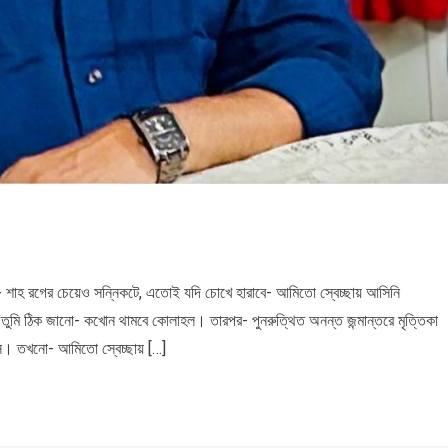
- শাহ রগের চেয়েও সন্নিকটে, এতোই যদি চোখে হারাবে- আমিতো স্বেচ্ছায় আসিনি
ণ তুমি ঠিক জানো- কখোন থামবে কোলাহল। তারপর- পুনরুত্থিত অনন্ত জন্মান্তরে মৃত্তিকা
। তখনো- আমিতো স্বেচ্ছায় […]