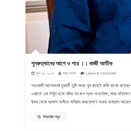
পুনরুত্থানের আগে ও পরে ।। কাজী আতীক
On
জুন ২৮, ২০২৪
সময় সংবাদ
Leave A Comment
পুনরুত্থানের
শতকোটি আলোকবর্ষ দূরবর্তী তুমি অথচ খুব কাছেই নাকি থাকো বলেছো
আগে
এখানে! এক নিখুঁত ছকে আঁকা সব জল স্থল অন্তরিক্ষ, সময় সন্ধিক্ষ
ও
পরে
উদর থেকে আকাশ অসীমে অবিরাম কায়ক্লেশে অথবা অনায়াস আয়েসে
।।
কাজী
বিস্তারিত পড়ুন
আতীক