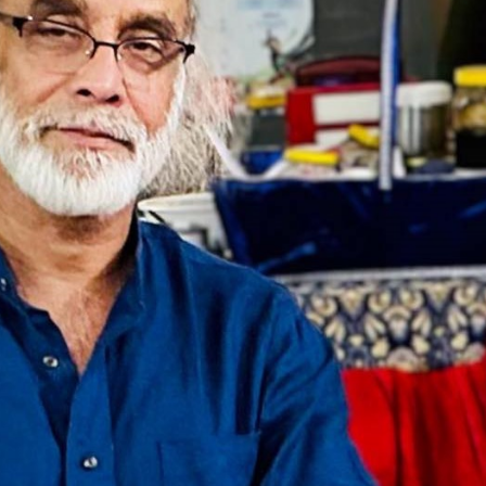
সময়
২০২৬
২০২৬
২০
সংবাদ
সময়
সময়
সম
সংবাদ
সংবাদ
সংব