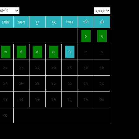
সোম
মঙ্গল
বুধ
বৃহ
শুক্র
শনি
রবি
১
২
৩
৪
৫
৬
৭
৮
৯
১০
১১
১২
১৩
১৪
১৫
১৬
১৭
১৮
১৯
২০
২১
২২
২৩
২৪
২৫
২৬
২৭
২৮
২৯
৩০
৩১