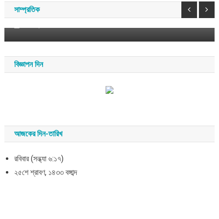
বীর বিক্রম
সাম্প্রতিক
আগস্ট ৯, ২০২৬
সময় সংবাদ
বিজ্ঞাপন দিন
আজকের দিন-তারিখ
রবিবার (সন্ধ্যা ৬:১৭)
২৫শে শ্রাবণ, ১৪৩৩ বঙ্গাব্দ