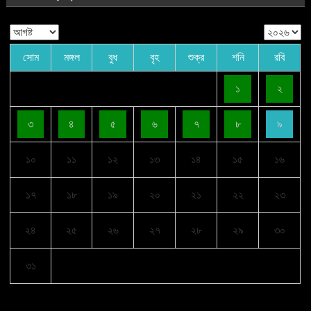
সোম
মঙ্গল
বুধ
বৃহ
শুক্র
শনি
রবি
১
২
৩
৪
৫
৬
৭
৮
৯
১০
১১
১২
১৩
১৪
১৫
১৬
১৭
১৮
১৯
২০
২১
২২
২৩
২৪
২৫
২৬
২৭
২৮
২৯
৩০
৩১