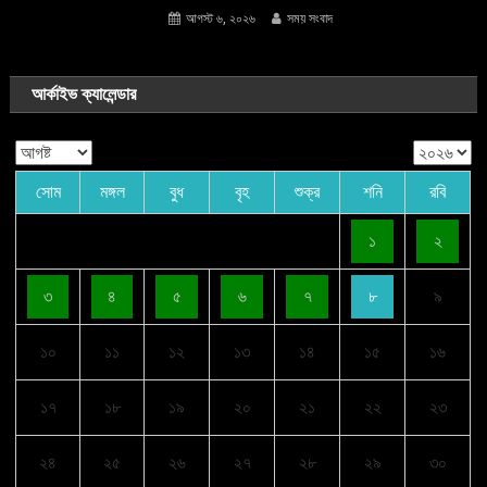
আগস্ট ৬, ২০২৬
সময় সংবাদ
আর্কাইভ ক্যালেন্ডার
সোম
মঙ্গল
বুধ
বৃহ
শুক্র
শনি
রবি
১
২
৩
৪
৫
৬
৭
৮
৯
১০
১১
১২
১৩
১৪
১৫
১৬
১৭
১৮
১৯
২০
২১
২২
২৩
২৪
২৫
২৬
২৭
২৮
২৯
৩০