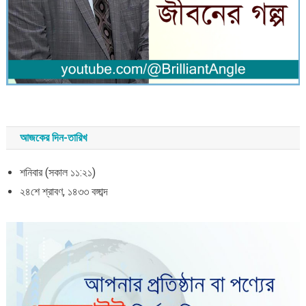
আজকের দিন-তারিখ
শনিবার (সকাল ১১:২১)
২৪শে শ্রাবণ, ১৪৩৩ বঙ্গাব্দ