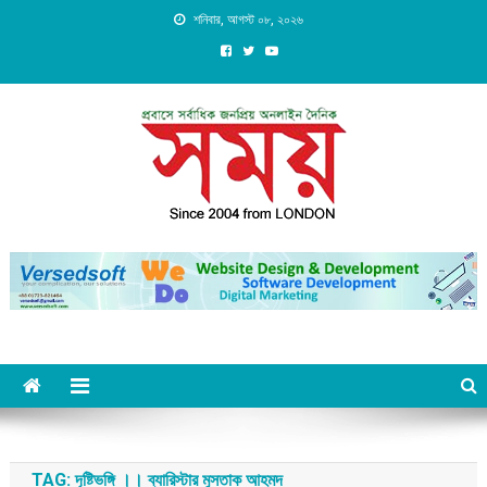
Skip
শনিবার, আগস্ট ০৮, ২০২৬
to
content
Daily Shomoy, Since 2004
from LONDON
TAG:
দৃষ্টিভঙ্গি ।। ব্যারিস্টার মুসতাক আহমদ