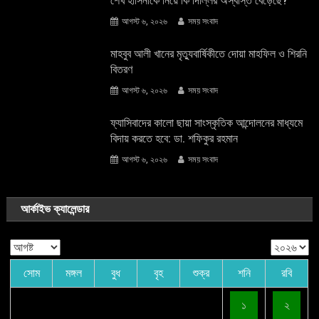
শেখ হাসিনাকে নিয়ে কি দিল্লির অস্বস্তি বেড়েছে?
আগস্ট ৬, ২০২৬
সময় সংবাদ
মাহবুব আলী খানের মৃত্যুবার্ষিকীতে দোয়া মাহফিল ও শিরনি
বিতরণ
আগস্ট ৬, ২০২৬
সময় সংবাদ
ফ্যাসিবাদের কালো ছায়া সাংস্কৃতিক আন্দােলনের মাধ্যমে
বিদায় করতে হবে: ডা. শফিকুর রহমান
আগস্ট ৬, ২০২৬
সময় সংবাদ
আর্কাইভ ক্যালেন্ডার
সোম
মঙ্গল
বুধ
বৃহ
শুক্র
শনি
রবি
১
২