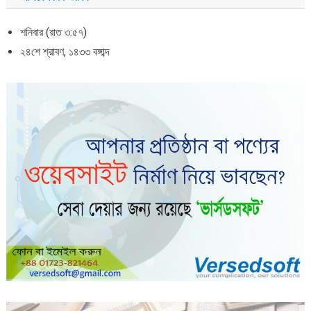
শনিবার (রাত ৩:৫৭)
২৪শে শ্রাবণ, ১৪৩৩ বঙ্গাব্দ