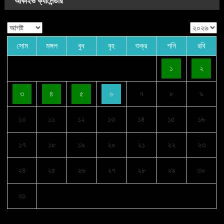
আর্কাইভ ক্যালেন্ডার
সোম
মঙ্গল
বুধ
বৃহ
শুক্র
শনি
রবি
১
২
৩
৪
৫
৬
৭
৮
৯
১০
১১
১২
১৩
১৪
১৫
১৬
১৭
১৮
১৯
২০
২১
২২
২৩
২৪
২৫
২৬
২৭
২৮
২৯
৩০
৩১