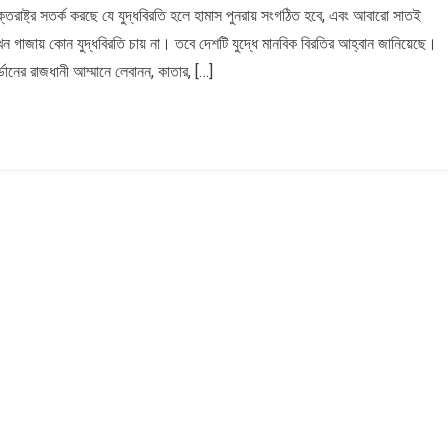
তরাষ্ট্র সতর্ক করছে যে যুদ্ধবিরতি হলে হামাস পুনরায় সংগঠিত হবে, এবং আবারো সাতই
ি
এখন গাজায় কোন যুদ্ধবিরতি চায় না। তবে দেশটি যুদ্ধে মানবিক বিরতির আহ্বান জানিয়েছে।
জর্ডানের রাজধানী আম্মানে লেবানন, কাতার, […]
র,