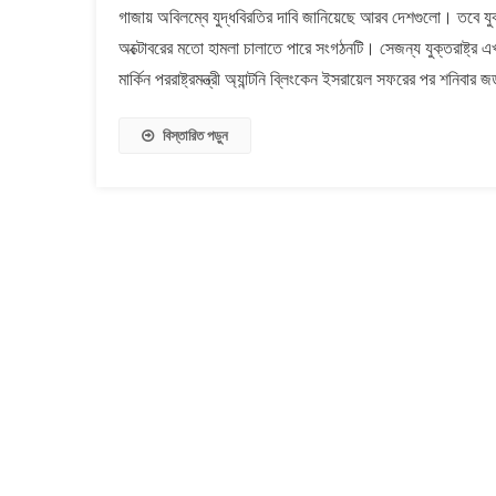
গাজায় অবিলম্বে যুদ্ধবিরতির দাবি জানিয়েছে আরব দেশগুলো। তবে যুক্
যুদ্ধবিরত
অক্টোবরের মতো হামলা চালাতে পারে সংগঠনটি। সেজন্য যুক্তরাষ্ট্র 
চায়
না
মার্কিন পররাষ্ট্রমন্ত্রী অ্যান্টনি ব্লিংকেন ইসরায়েল সফরের পর শনিবার 
যুক্তরাষ্ট্
আরব
বিস্তারিত পড়ুন
নেতাদের
তোপের
মুখে
ব্লিংকেন