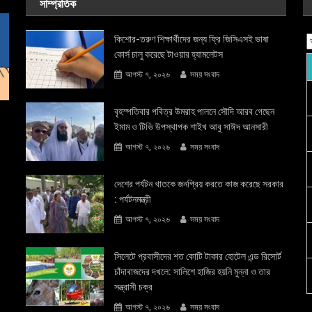
সাম্প্রতিক
কিশোর-তরুণ শিক্ষার্থীদের জন্য ফ্রি জিসিএসই ভাষা
কোর্স চালু করেছে টাওয়ার হ্যামলেটস
আগস্ট ৭, ২০২৬
সময় সংবাদ
বৃহস্পতিবার পবিত্র উমরাহ পালনে সৌদি আরব গেছেন
ইমাম ও টিভি উপস্থাপক শাইখ আবু সাঈদ আনসারী
আগস্ট ৭, ২০২৬
সময় সংবাদ
দেশের পর্যটন খাতকে জনপ্রিয় করতে কাজ করেছে সরকার
: পর্যটনমন্ত্রী
আগস্ট ৭, ২০২৬
সময় সংবাদ
সিলেটে প্রবাসীদের শত কোটি টাকার হোটেল এন্ড রিসোর্ট
চাঁদাবাজদের দখলে: সালিশে হাজির হয়নি মুন্না ও তার
সন্ত্রাসী চক্র
আগস্ট ৭, ২০২৬
সময় সংবাদ