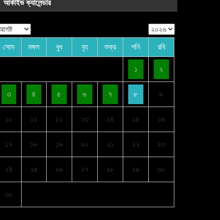
আর্কাইভ ক্যালেন্ডার
সোম
মঙ্গল
বুধ
বৃহ
শুক্র
শনি
রবি
১
২
৩
৪
৫
৬
৭
৮
৯
১০
১১
১২
১৩
১৪
১৫
১৬
১৭
১৮
১৯
২০
২১
২২
২৩
২৪
২৫
২৬
২৭
২৮
২৯
৩০
৩১