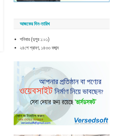
আজকের দিন-তারিখ
শনিবার (দুপুর ১:০১)
২৪শে শ্রাবণ, ১৪৩৩ বঙ্গাব্দ