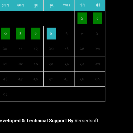
সোম
মঙ্গল
বুধ
বৃহ
শুক্র
শনি
রবি
১
২
৩
৪
৫
৬
৭
৮
৯
১০
১১
১২
১৩
১৪
১৫
১৬
১৭
১৮
১৯
২০
২১
২২
২৩
২৪
২৫
২৬
২৭
২৮
২৯
৩০
৩১
eveloped & Technical Support By
Versedsoft