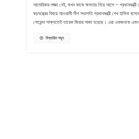
আমেরিকার লজ্জা নেই, কখন কাকে ক্ষমতায় নিয়ে আসে – প্রধানমন্ত্রী
লজ্জা
ষড়যন্ত্রের বিষয়ে আওয়ামী লীগ সভাপতি প্রধানমন্ত্রী শেখ হাসিনা ব
নেই,
কখন
গোয়েন্দা সাক্ষ্যতেই তারেক জিয়ার সাজা হয়েছে। এরা একজনকে এমন
কাকে
ক্ষমতায়
বিস্তারিত পড়ুন
নিয়ে
আসে&