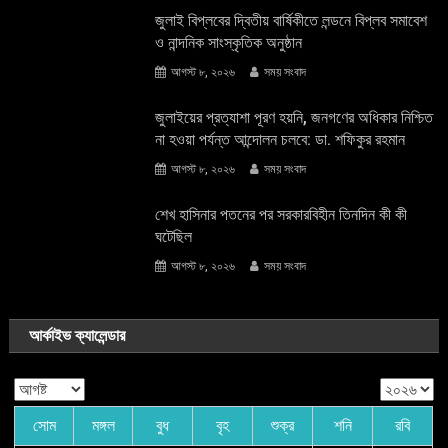
জুলাই বিপ্লবের দ্বিতীয় বার্ষিকীতে লন্ডনে বিপ্লব সমাবেশ
ও নান্দনিক সাংস্কৃতিক অনুষ্ঠান
আগস্ট ৮, ২০২৬
সময় সংবাদ
জুলাইয়ের প্রত্যাশা পূরণ হয়নি, জনগণের অধিকার নিশ্চিত
না হওয়া পর্যন্ত আন্দোলন চলবে: ডা. শফিকুর রহমান
আগস্ট ৮, ২০২৬
সময় সংবাদ
শেখ হাসিনার পতনের পর সরকারবিহীন তিনদিন কী কী
ঘটেছিল
আগস্ট ৮, ২০২৬
সময় সংবাদ
আর্কাইভ ক্যালেন্ডার
সোম
মঙ্গল
বুধ
বৃহ
শুক্র
শনি
রবি