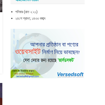
শনিবার (রাত ২:২১)
২৪শে শ্রাবণ, ১৪৩৩ বঙ্গাব্দ