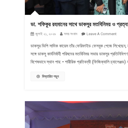
ডা. শফিকুর রহমানের সাথে ডাকসুর মতবিনিময় ও প্রত্য
On
জুলাই ২১, ২০২৬
সময় সংবাদ
Leave A Comment
ডা.
ডাকসুর ভিপি সাদিক কায়েম তাঁর ফেরিফাইড ফেসবুক পেজে লিখেছেন, ম
শফিকুর
সঙ্গে ডাকসু কার্যনির্বাহী পরিষদের মতবিনিময় সভায় ডাকসুর প্রতিনিধিগণ 
রহমানের
সাথে
বিশেষভাবে স্থান পায়: • শারীরিক প্রতিবন্ধী (ফিজিক্যালি চ্যালেঞ্জ
ডাকসুর
মতবিনিময়
বিস্তারিত পড়ুন
ও
প্রত্যাশা