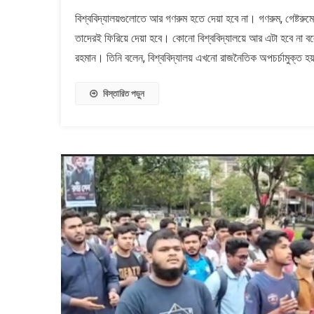
বিশ্ববিদ্য
বিশ্ববিদ্যালয়গুলোতে আর গণরুম হতে দেয়া হবে না। গণরুম, গেষ্ট
আর
তাদেরই ফিরিয়ে দেয়া হবে। কোনো বিশ্ববিদ্যালয়ে আর এটা হবে না ব
গণরুম-
গেস্টরুম
রহমান। তিনি বলেন, বিশ্ববিদ্যালয় এখনো রাজনৈতিক অপচর্চামুক্ত 
হতে
দেওয়া
বিস্তারিত পড়ুন
হবে
না
:
ঢাবিতে
বিরোধীদল
নেতা
ও
আমীরে
জামায়াত
ডা.
শফিকুর
রহমান