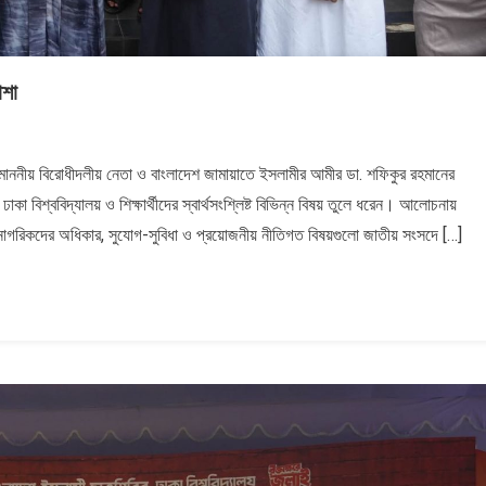
াশা
াননীয় বিরোধীদলীয় নেতা ও বাংলাদেশ জামায়াতে ইসলামীর আমীর ডা. শফিকুর রহমানের
ঢাকা বিশ্ববিদ্যালয় ও শিক্ষার্থীদের স্বার্থসংশ্লিষ্ট বিভিন্ন বিষয় তুলে ধরেন। আলোচনায়
ড) নাগরিকদের অধিকার, সুযোগ-সুবিধা ও প্রয়োজনীয় নীতিগত বিষয়গুলো জাতীয় সংসদে […]