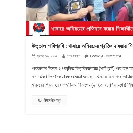
উত্তাল শাবিপ্রবি : খাবারে অনিয়মের প্রতিবাদ করায় শিক
On
জুলাই ১৯, ২০২৬
সময় সংবাদ
Leave A Comment
উত্তাল
শাহজালাল বিজ্ঞান ও প্রযুক্তি বিশ্ববিদ্যালয়ের (শাবিপ্রবি) শাহপরান 
শাবিপ্রবি
নামে এক শিক্ষার্থীকে মারধরের ঘটনা ঘটেছে। খাবারের মান নিয়ে হোয়া
:
খাবারে
মারধরের শিকার হন সমাজবিজ্ঞান বিভাগের (২০২৩-২৪ শিক্ষাবর্ষের) শিক্ষ
অনিয়মের
প্রতিবাদ
বিস্তারিত পড়ুন
করায়
শিক্ষার্থীকে
ছাত্রদল
নেতার
মারধর