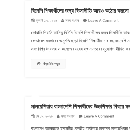
বিদেশি শিক্ষার্থীদের জন্য ভিসানীতি আরও কঠোর করলো ট
On
জুলাই ১৭, ২০২৬
সময় সংবাদ
Leave A Comment
বিদেশি
কোয়াসি গিয়ামি আসিডু বিবিসি বিদেশি শিক্ষার্থীদের জন্য ভিসানীতি আরও
শিক্ষার্থীদে
ফেডারেল সরকারের অনুমতি ছাড়া বিদেশি শিক্ষার্থীরা চার বছরের বেশি সময
জন্য
ভিসানীতি
এবং বিশ্ববিদ্যালয় ও কলেজের মধ্যে স্থানান্তরের সুযোগও সীমিত করা 
আরও
কঠোর
বিস্তারিত পড়ুন
করলো
ট্রাম্প
প্রশাসন
মালয়েশিয়ায় বাংলাদেশি শিক্ষার্থীদের উচ্চশিক্ষার বিষয়ে 
On
মে ১৮, ২০২৬
সময় সংবাদ
Leave A Comment
মালয়েশিয়ায়
বাংলাদেশ জামায়াতে ইসলামীর কেন্দ্রীয় কার্যালয়ে ঢাকাস্থ মালয়েশিয়ার হা
বাংলাদেশি