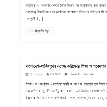
উচ্চশিক্ষা ও গবেষণার ক্ষেত্র তৈরির বিষয়ে এক মতবিনিময় সভা রবিব
শিক্ষার্থীদের
উচ্চশিক্ষার
তেরেঙ্গানু বিশ্ববিদ্যালয়ের কর্পোরেট যোগাযোগ বিভাগের পরিচালক মি
বিষয়ে
সেক্রেটারি […]
মতবিনিময়
বিস্তারিত পড়ুন
বাংলাদেশ-পাকিস্তান নলেজ করিডোর শিক্ষা ও গবেষণার নতু
On
মে ১১, ২০২৬
সময় সংবাদ
Leave A Comment
বাংলাদেশ-
শিক্ষা এবং প্রাথমিক ও গণশিক্ষা মন্ত্রী ড. আ ন ম এহছানুল হক মিলন
পাকিস্তান
সহযোগিতার নতুন দিগন্ত উন্মোচন করবে। এই উদ্যোগের মাধ্যমে উচ্চশিক্ষ
নলেজ
করিডোর
উচ্চতায় নিয়ে যাবে বলে আশা করছি। আজ সোমবার (১১ মে ২০২৬) র
শিক্ষা
ও