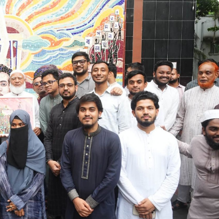
সময়
২০২৬
২০২৬
২০
সংবাদ
সময়
সময়
সম
সংবাদ
সংবাদ
সংব