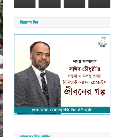
২৬
সময়
সংবাদ
য়
বিজ্ঞাপন দিন
াদ
আজকের দিন-তারিখ