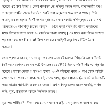
হয়েছে এই টাকা বিতরণ। জেলা প্রশাসক মো. মজিবুর রহমান বলেন, প্রধানমন্ত্রীর ত্রাণ
ও কল্যাণ তহবিল থেকে সিলেটে ৫ কোটি টাকা অনুদানের চেক পাওয়া গেছে। তিনি
জানান, ভয়াবহ বন্যায় সিলেট জেলায় প্রায় ৪১ হাজার ঘরবাড়ি ক্ষতিগ্রস্ত হয়। ৫ লাখ
পরিবারের ৩০ লাখ মানুষ ছিলেন পানিবন্দি। এখনো বন্যা পরিস্থিতি থাকায় বন্যার্তদের
মধ্যে বিতরণের জন্য আরো ৭০ লাখ টাকা চাওয়া হয়েছে। এর মধ্যে নগদ বিতরণের জন্য
প্রয়োজন ৫০ লাখ টাকা। এই টাকা বরাদ্দ চেয়ে সংশ্লিষ্ট মন্ত্রণালয়ে চিঠি পাঠানো
হয়েছে।
জেলা প্রশাসন জানায়, গত ১৪ জুন শুরু হয়ে অদ্যাবধি চলমান দীর্ঘস্থায়ী বন্যায় সিলেট
সিটি করপোরেশনসহ জেলার ১৩টি উপজেলার ১০৫টি ইউনিয়ন ও পাঁচটি পৌরসভা প্লাবিত
হয়েছে। বন্যায় জেলার ৪ লাখ ৮৪ হাজার ৩৮৩টি পরিবারের প্রায় ৩০ লাখ লোক পানিবন্দি
হয়ে পড়েন। প্রায় ৪১ হাজার ঘরবাড়ি ভেঙে গেছে, হাজার হাজার হেক্টর ফসলি জমির ক্ষতি
হওয়া ছাড়াও প্রাণহানি হয়েছে ১০ জনের। এখনো নিম্নাঞ্চলের অনেক ঘরবাড়ি, ফসলি
জমি, পুকুর, রাস্তাঘাট পানিতে নিমজ্জিত রয়েছে।
সুনামগঞ্জ পরিস্থিতি : উজান থেকে নেমে আসা পাহাড়ি ঢলে সুনামগঞ্জে জেলা সদরসহ