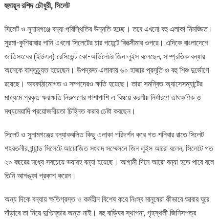
হুমায়ূন রশিদ চৌধূরী, সিলেট
:
৬০
সিলেট ও সুনামগঞ্জে বন্যা পরিস্থিতির উন্নতি হচ্ছে। তবে এখনো বহু এলাকা নিমজ্জিত।
হাজার
প্রসূতি
সুরমা-কুশিয়ারার পানি এখনো সিলেটের চার পয়েন্টে বিপত্সীমার ওপরে। এদিকে বাংলাদেশে
ও
জাতিসংঘের (ইউএন) রেসিডেন্ট কো-অর্ডিনেটর জিন লুইস বলেছেন, সাম্প্রতিক বন্যায়
বহু
অনেকে বাস্তুচ্যুত হয়েছেন। উপদ্রুত এলাকায় ৬০ হাজার প্রসূতি ও বহু শিশু দুর্ভোগে
শিশু
রয়েছে। অবকাঠামোগত ও সম্পদেরও ক্ষতি হয়েছে। তারা সমন্বিত অ্যাসেসম্যান্টের
দুর্ভোগে
মাধ্যমে প্রকৃত ক্ষয়ক্ষতি নিরুপণের পাশাপাশি এ বিষয়ে করণীয় নির্ধারণে তাৎক্ষণিক ও
মধ্যমেয়াদি প্রয়োজনীয়তা চিহ্নিত করার চেষ্টা করছেন।
সিলেট ও সুনামগঞ্জের বন্যাকবলিত কিছু এলাকা পরিদর্শন করে গত শনিবার রাতে সিলেট
শহরতলীর গ্র্যান্ড সিলেটে আয়োজিত সংবাদ সম্মেলনে জিন লুইস আরো বলেন, সিলেটে গত
২০ বছরের মধ্যে সবচেয়ে ভয়াবহ বন্যা হয়েছে। আগামী দিনে আরো বন্যা হতে পারে বলে
তিনি আশঙ্কা প্রকাশ করেন।
অন্য দিকে বন্যায় ক্ষতিগ্রস্ত ও কর্মহীন বিশেষ করে নিঃস্ব মানুষেরা কীভাবে আবার ঘুরে
দাঁড়াবে তা নিয়ে দুশ্চিন্তার অন্ত নাই। বহু বাড়িঘর স্থাপনা, গৃহস্থলী জিনিসপত্র