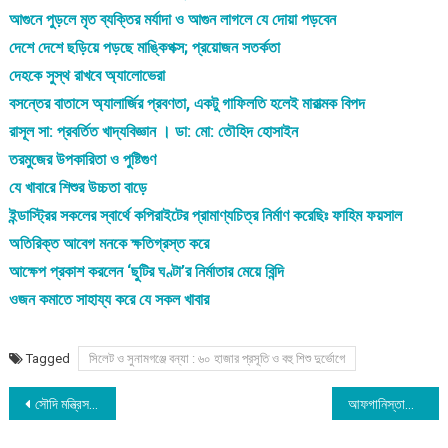
আগুনে পুড়লে মৃত ব্যক্তির মর্যাদা ও আগুন লাগলে যে দোয়া পড়বেন
দেশে দেশে ছড়িয়ে পড়ছে মাঙ্কিপক্স; প্রয়োজন সতর্কতা
দেহকে সুস্থ রাখবে অ্যালোভেরা
বসন্তের বাতাসে অ্যালার্জির প্রবণতা, একটু গাফিলতি হলেই মারাত্মক বিপদ
রাসূল সা: প্রবর্তিত খাদ্যবিজ্ঞান । ডা: মো: তৌহিদ হোসাইন
তরমুজের উপকারিতা ও পুষ্টিগুণ
যে খাবারে শিশুর উচ্চতা বাড়ে
ইন্ডাস্ট্রির সকলের স্বার্থে কপিরাইটের প্রামাণ্যচিত্র নির্মাণ করেছিঃ ফাহিম ফয়সাল
অতিরিক্ত আবেগ মনকে ক্ষতিগ্রস্ত করে
আক্ষেপ প্রকাশ করলেন ‘ছুটির ঘণ্টা’র নির্মাতার মেয়ে বিন্দি
ওজন কমাতে সাহায্য করে যে সকল খাবার
Tagged
সিলেট ও সুনামগঞ্জে বন্যা : ৬০ হাজার প্রসূতি ও বহু শিশু দুর্ভোগে
Post
সৌদি মন্ত্রিসভায় প্রথম নারী ভাইস সেক্রেটারি নিয়োগ
আফগানিস্তানের জন্য ফুলব্রাইট কর্মসূচি শুরু করতে পারে যুক্তরাষ্ট্র
navigation