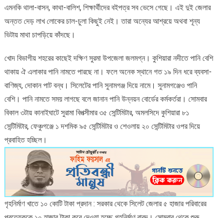
এমনকি থালা-বাসন, কাথা-বালিশ, শিক্ষার্থীদের বইপত্র সব ভেসে গেছে। এই দুই জেলার
অন্তত দেড় লাখ লোকের চাল-চুলা কিছুই নেই। তারা অন্যের আশ্রয়ে অথবা শূন্য
ভিটায় মাথা চাপড়িয়ে কাঁদছে।
খোদ বিভাগীয় শহরের কাছেই দক্ষিণ সুরমা উপজেলা জলমগ্ন। কুশিয়ারা নদীতে পানি বেশি
থাকায় ঐ এলাকার পানি নামতে পারছে না। ফলে অনেক স্থানে গত ১৯ দিন ধরে ব্যবসা-
বাণিজ্য, দোকান পাট বন্ধ। সিলেটের পানি সুনামগঞ্জ দিয়ে নামে। সুনামগঞ্জেও পানি
বেশি। পানি নামতে সময় লাগছে বলে জানান পানি উন্নয়ন বোর্ডের কর্মকর্তরা। সোমবার
বিকাল ৩টায় কানাইঘাটে সুরামা বিপত্সীমার ৩৫ সেন্টিমিটার, অমলসিদে কুশিয়ারা ৮১
সেন্টিমিটার, ফেঞ্চুগঞ্জে ১ দশমিক ৯৫ সেন্টিমিটার ও শেওলায় ২০ সেন্টিমিটার ওপর দিয়ে
প্রবাহিত হচ্ছিল।
গৃহনির্মাণ খাতে ১০ কোটি টাকা প্রদান : সরকার থেকে সিলেট জেলার ৫ হাজার পরিবারের
প্রত্যেককে ১০ হাজার টাকা করে দেওয়া হচ্ছে গৃহনির্মাণ বাবদ। সোমবার থেকে শুরু