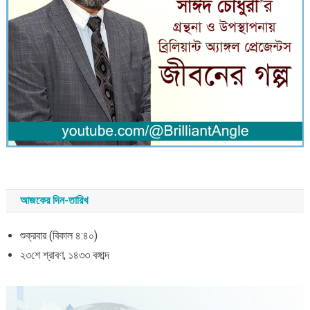
আজকের দিন-তারিখ
শুক্রবার (বিকাল ৪:৪০)
২৩শে শ্রাবণ, ১৪৩৩ বঙ্গাব্দ