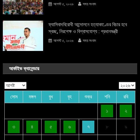
আগস্ট ৫, ২০২৬
সময় সংবাদ
ফ্যাসিবাদবিরোধী আন্দোলনে হত্যাকাণ্ডের বিচার হবে
স্বচ্ছ, নিরপেক্ষ ও বিশ্বাসযোগ্য : প্রধানমন্ত্রী
আগস্ট ৫, ২০২৬
সময় সংবাদ
আর্কাইভ ক্যালেন্ডার
সোম
মঙ্গল
বুধ
বৃহ
শুক্র
শনি
রবি
১
২
৩
৪
৫
৬
৭
৮
৯