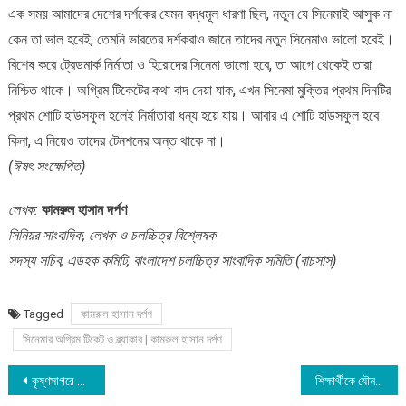
এক সময় আমাদের দেশের দর্শকের যেমন বদ্ধমূল ধারণা ছিল, নতুন যে সিনেমাই আসুক না
কেন তা ভাল হবেই, তেমনি ভারতের দর্শকরাও জানে তাদের নতুন সিনেমাও ভালো হবেই।
বিশেষ করে ট্রেডমার্ক নির্মাতা ও হিরোদের সিনেমা ভালো হবে, তা আগে থেকেই তারা
নিশ্চিত থাকে। অগ্রিম টিকেটের কথা বাদ দেয়া যাক, এখন সিনেমা মুক্তির প্রথম দিনটির
প্রথম শোটি হাউসফুল হলেই নির্মাতারা ধন্য হয়ে যায়। আবার এ শোটি হাউসফুল হবে
কিনা, এ নিয়েও তাদের টেনশনের অন্ত থাকে না।
(ঈষৎ সংক্ষেপিত)
লেখক:
কামরুল হাসান দর্পণ
সিনিয়র সাংবাদিক, লেখক ও চলচ্চিত্র বিশ্লেষক
সদস্য সচিব, এডহক কমিটি, বাংলাদেশ চলচ্চিত্র সাংবাদিক সমিতি (বাচসাস)
Tagged
কামরুল হাসান দর্পণ
সিনেমার অগ্রিম টিকেট ও ব্ল্যাকার | কামরুল হাসান দর্পণ
Post
কৃষ্ণসাগরে রুশ যুদ্ধজাহাজে ইউক্রেনের মিসাইল হামলা
শিক্ষার্থীকে যৌন নিপীড়ন : ঢাবি অধ্যাপক বিশ্বজিৎ ঘোষের বিরুদ্ধে ব্যবস্থা