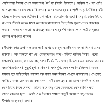
একটা সময় সিনেমা দেখার জন্য দর্শক ‘অগ্রিম টিকেট’ কিনতেন। অগ্রিম না পেলে বেশি
ব্ল্যাকার
দামে ব্ল্যাকারদের কাছ থেকে কিনতেন। হলের সামনে ব্ল্যাকার শ্রেণী গড়ে উঠেছিল। এটা
|
কামরুল
তাদের জীবিকাও হয়ে উঠেছিল। বেশ ভালো আয়-রোজগার হতো। কাউন্টার থেকে টিকেট
হাসান
না পেয়ে তীর্থের কাকের মতো অনেককে ব্ল্যাকারদের পিছে পিছে ঘুরতে দেখার সৌভাগ্য
দর্পণ
হয়েছে। তখন মনে হতো, আহারে ব্ল্যাকারদের মধ্যে যদি আমার কোনো আত্মীয়-স্বজন
থাকত! মামা-চাচা থাকত!
সৌভাগ্য বশত একদিন জানতে পারি, আমার এক ক্লাসমেটের বাবা বলাকা সিনেমা হলের
ব্ল্যাকার। আর আমাকে পায় কে! দোস্তর সাথে আরও ঘনিষ্টতা বাড়িয়ে দিলাম। পরের
সপ্তাহেই বললাম, যা চাচার কাছ থেকে টিকেট নিয়ে আয়। টিকেটের কথা বলতেই ওর বাবা
ধমক দিয়েছিলেন। মুহূর্তে চুপসে গেলাম। এখন বুঝি, কেন ধমক দিয়েছিলেন। আরও
সমস্যা হয়ে দাঁড়িয়েছিল, বলাকায় তার বাবার জন্য সিনেমা দেখতে পারতাম না। দেখলেই
ধমকিয়ে বাসায় চলে যাওয়ার কথা বলত। যাই হোক, ব্ল্যাকাররা আগে থেকেই অর্ধেকের
বেশি টিকেট কিনে ফেলত। তাদের সাথে কাউন্টারের লোকজনের যোগাযোগ থাকত।
তারাও লাভবান হতো। অর্থাৎ এক সিনেমার মাধ্যমে বহুমুখী ব্যবসা ও বহু লোকের
উপার্জনের ব্যবস্থা হতো।