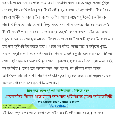
বড় বোনের তহবিলে হাত-টাত দিতে হতো। কতদিন এমন হয়েছে, নতুন সিনেমা মুক্তি
পেয়েছে, গিয়ে দেখি হাউসফুল। টিকেট নাই। ব্ল্যাকারদের দুর্দান্ত দাপট। টিকেটের যে
দাম তা অরিজিনাল দামের তিন-চার গুণ বেশি। আমার কাছে শুধু টিকেটের অরিজানাল
দাম। এ দিয়ে তো আর হয় না। চিন্তা করতাম এ শো না দেখতে পারলেও পরের শো’র
টিকেট নিশ্চয়ই পাব। পরের শো দেখার জন্য তিন ঘন্টা বসে থাকতাম। টেনশনও হতো।
স্কুলের টাইম যে শেষ হয়ে আসছে! সিনেমা দেখে বাসায় গিয়ে দেরি হওয়ার কি কারণ বলব,
তার নানা ফন্দি-ফিকির করতে হতো। পরের শো ঘনিয়ে আসার আগেই কাউন্টার খুলত,
লাইনও লম্বা হতো। তবে লাইন অর্ধেক শেষ না হতেই কাউন্টার বন্ধ হয়ে যেত। টিকেট
শেষ। হাউসফুলের সাইনবোর্ড ঝুলে যেত। বুকটাও হাহাকার করে উঠত। ব্ল্যাকারদের হই
হই রব উঠত। হতাশ হয়ে ভাবতাম আজ আর হবে না, আগামীকাল আবার আসব।
আগামীকাল আর আসে না। প্রতিদিনই হাউসফুল। ব্ল্যাকে টিকেট কেনা সম্ভব নয় বলে
অপেক্ষায় থাকতাম কবে স্বাভাবিক দামে পাব।
দুই-তিন সপ্তাহ পর হয়তো দেখা যেত লাইন ধরে টিকেট পাওয়া যাচ্ছে। অনেকে