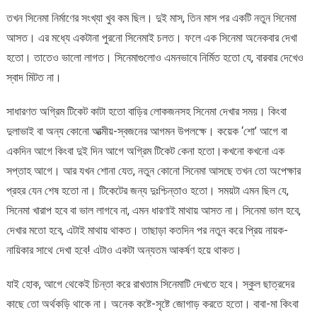
তখন সিনেমা নির্মাণের সংখ্যা খুব কম ছিল। দুই মাস, তিন মাস পর একটি নতুন সিনেমা
আসত। এর মধ্যে একটানা পুরনো সিনেমাই চলত। ফলে এক সিনেমা অনেকবার দেখা
হতো। তাতেও ভালো লাগত। সিনেমাগুলোও এমনভাবে নির্মিত হতো যে, বারবার দেখেও
স্বাদ মিটত না।
সাধারণত অগ্রিম টিকেট কাটা হতো বাড়ির লোকজনসহ সিনেমা দেখার সময়। কিংবা
দুলাভাই বা অন্য কোনো আত্মীয়-স্বজনের আগমন উপলক্ষে। কয়েক ‘শো’ আগে বা
একদিন আগে কিংবা দুই দিন আগে অগ্রিম টিকেট কেনা হতো।কখনো কখনো এক
সপ্তাহ আগে। আর যখন শোনা যেত, নতুন কোনো সিনেমা আসছে তখন তো অপেক্ষার
প্রহর যেন শেষ হতো না। টিকেটের জন্য দুঃশ্চিন্তাও হতো। সময়টা এমন ছিল যে,
সিনেমা খারাপ হবে বা ভাল লাগবে না, এমন ধারণাই মাথায় আসত না। সিনেমা ভাল হবে,
দেখার মতো হবে, এটাই মাথায় থাকত। তাছাড়া কতদিন পর নতুন করে প্রিয় নায়ক-
নায়িকার সাথে দেখা হবে! এটাও একটা অন্যতম আকর্ষণ হয়ে থাকত।
যাই হোক, আগে থেকেই চিন্তা করে রাখতাম সিনেমাটি দেখতে হবে। স্কুল ছাত্রদের
কাছে তো অর্থকড়ি থাকে না। অনেক কষ্টে-সৃষ্টে জোগাড় করতে হতো। বাবা-মা কিংবা