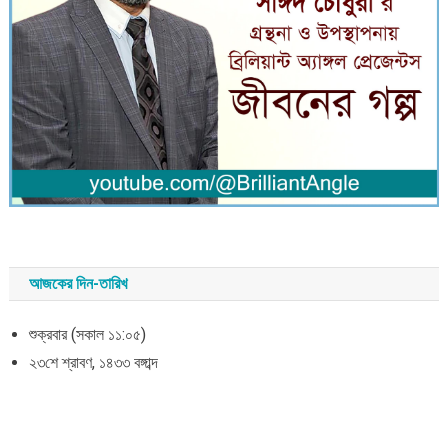
আজকের দিন-তারিখ
শুক্রবার (সকাল ১১:০৫)
২৩শে শ্রাবণ, ১৪৩৩ বঙ্গাব্দ