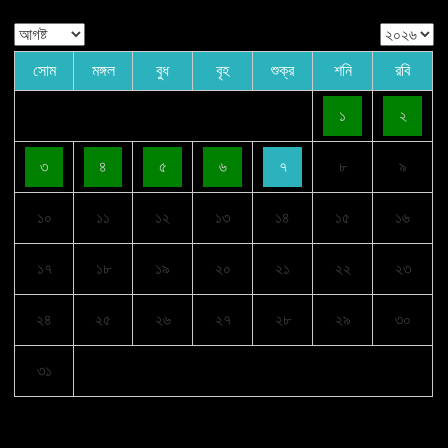
সোম
মঙ্গল
বুধ
বৃহ
শুক্র
শনি
রবি
১
২
৩
৪
৫
৬
৭
৮
৯
১০
১১
১২
১৩
১৪
১৫
১৬
১৭
১৮
১৯
২০
২১
২২
২৩
২৪
২৫
২৬
২৭
২৮
২৯
৩০
৩১