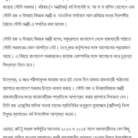
করেছে সৌদি সরকার। বরিবার (৭ অক্টোবর) ধর্ম উপদেষ্টা ড. আ ফ ম খালিদ হোসেনে এবং
সরকারের
সম্মতি
সৌদি হজ ও উমরাহ বিষয়ক মন্ত্রী ড. তাওফিক ফাউযান আল রাবিয়ার মধ্যে দ্বিপক্ষীয়
বৈঠকে সৌদি মন্ত্রী এ সম্মতির কথা জানান।
সৌদি হজ ও উমরাহ বিষয়ক মন্ত্রী বলেন, সমুদ্রপথে বাংলাদেশ থেকে হাজযাত্রী পাঠাতে
সৌদি সরকারের কোন আপত্তি নেই। তবে বন্দর কর্তৃপক্ষের সঙ্গে আলোচনার প্রয়োজন
আছে। এ বিষয়ে বাংলাদেশ সরকারকেও জাহাজ কোম্পানির সঙ্গে আলোচনা করে চূড়ান্ত
সিদ্ধান্ত নিতে হবে।
উল্লেখ্য, এ বছর পরীক্ষামূলক জাহাজ করে দুই থেকে তিন হাজার হাজযাত্রী পাঠানোর
ব্যাপারে বাংলাদেশ সরকার চিন্তা-ভাবনা করছে। সৌদি হজ ও উমরাহবিষয়ক মন্ত্রী
হাজযাত্রীদের জন্য বায়োমেট্রিক পদ্ধতিকে আপগ্রেড করার ব্যাপারে নিশ্চয়তা দেন।
তিনি হজ এজেন্সির মালিক অথবা তাদের প্রতিনিধির অনুকূলে মুনাজ্জেম (মাল্টিপল) ভিসা
ইস্যুর ব্যাপারেও ধর্ম উপদেষ্টাক আশ্বস্ত করেন।
এছাড়া, রুট টু মক্কা কর্মসূচির আওতায় ২০২৩ ও ২০২৪ সালে হজযাত্রীদের বেশ কিছু
লাগেজ হারিয়ে যাওয়ার ব্যাপারেও মন্ত্রী প্রয়োজনীয় ব্যবস্থা নেওয়ার বিষয়ে উপদেষ্টাকে