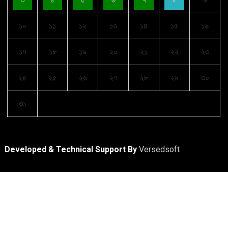
১০
১১
১২
১৩
১৪
১৫
১৬
১৭
১৮
১৯
২০
২১
২২
২৩
২৪
২৫
২৬
২৭
২৮
২৯
৩০
৩১
Developed & Technical Support By
Versedsoft