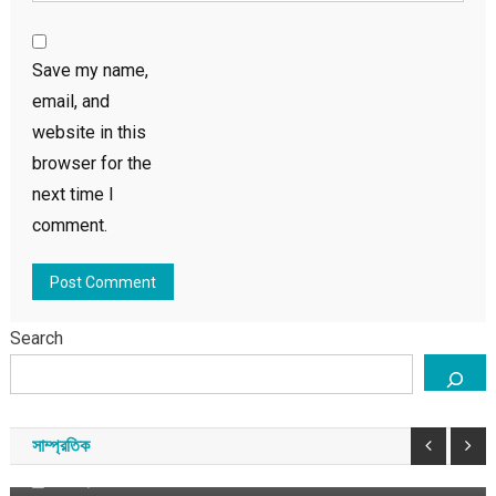
Save my name,
email, and
website in this
browser for the
next time I
comment.
Search
প্রবাসী
যুক্তরাজ্য
জুলাই বিপ্লবের দ্বিতীয় বার্ষিকীতে লন্ডনে বিপ্লব সমাবেশ ও
নান্দনিক সাংস্কৃতিক অনুষ্ঠান
সাম্প্রতিক
আগস্ট ৮, ২০২৬
সময় সংবাদ