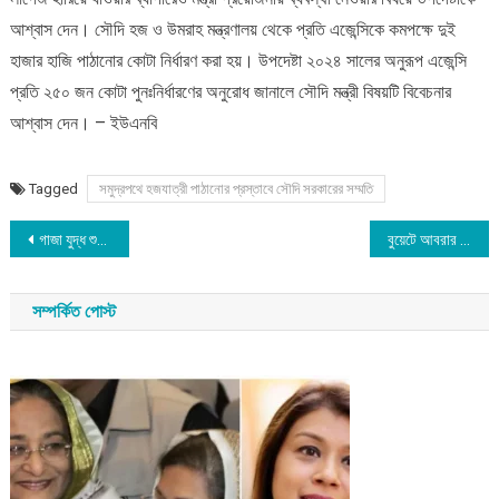
আশ্বাস দেন। সৌদি হজ ও উমরাহ মন্ত্রণালয় থেকে প্রতি এজেন্সিকে কমপক্ষে দুই
হাজার হাজি পাঠানোর কোটা নির্ধারণ করা হয়। উপদেষ্টা ২০২৪ সালের অনুরূপ এজেন্সি
প্রতি ২৫০ জন কোটা পুনঃনির্ধারণের অনুরোধ জানালে সৌদি মন্ত্রী বিষয়টি বিবেচনার
আশ্বাস দেন। – ইউএনবি
Tagged
সমুদ্রপথে হজযাত্রী পাঠানোর প্রস্তাবে সৌদি সরকারের সম্মতি
Post
গাজা যুদ্ধ শুরুর পর ইসরায়েলের জন্য যুক্তরাষ্ট্রের রেকর্ড পরিমাণ সামরিক সাহায্য
বুয়েটে আবরার ফাহাদ হত্যা, কী ঘটেছিলো পাঁচ বছর আগে
navigation
সম্পর্কিত পোস্ট