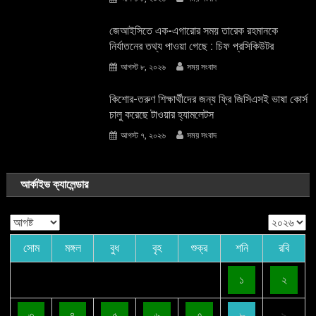
জেআইসিতে এক-এগারোর সময় তারেক রহমানকে
নির্যাতনের তথ্য পাওয়া গেছে : চিফ প্রসিকিউটর
আগস্ট ৮, ২০২৬
সময় সংবাদ
কিশোর-তরুণ শিক্ষার্থীদের জন্য ফ্রি জিসিএসই ভাষা কোর্স
চালু করেছে টাওয়ার হ্যামলেটস
আগস্ট ৭, ২০২৬
সময় সংবাদ
আর্কাইভ ক্যালেন্ডার
সোম
মঙ্গল
বুধ
বৃহ
শুক্র
শনি
রবি
১
২
৩
৪
৫
৬
৭
৮
৯