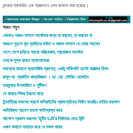
খন্দকার স্বাক্ষরিত এক প্রজ্ঞাপনে এসব রদবদল করা হয়েছে।
আরও পড়ুন
কোথাও আগুন লাগলে সতর্কতার জন্য যা করবেন, যা করবেন না
আগুনে পুড়লে মৃত ব্যক্তির মর্যাদা ও আগুন লাগলে যে দোয়া পড়বেন
দেশে দেশে ছড়িয়ে পড়ছে মাঙ্কিপক্স; প্রয়োজন সতর্কতা
দেহকে সুস্থ রাখবে অ্যালোভেরা
বসন্তের বাতাসে অ্যালার্জির প্রবণতা, একটু গাফিলতি হলেই মারাত্মক বিপদ
রাসূল সা: প্রবর্তিত খাদ্যবিজ্ঞান । ডা: মো: তৌহিদ হোসাইন
তরমুজের উপকারিতা ও পুষ্টিগুণ
যে খাবারে শিশুর উচ্চতা বাড়ে
ইন্ডাস্ট্রির সকলের স্বার্থে কপিরাইটের প্রামাণ্যচিত্র নির্মাণ করেছিঃ ফাহিম ফয়সাল
অতিরিক্ত আবেগ মনকে ক্ষতিগ্রস্ত করে
আক্ষেপ প্রকাশ করলেন ‘ছুটির ঘণ্টা’র নির্মাতার মেয়ে বিন্দি
ওজন কমাতে সাহায্য করে যে সকল খাবার