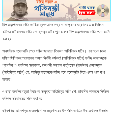
শিল্প মন্ত্রণালয়ের সচিব জাকিয়া সুলতানাকে তথ্য ও সম্প্রচার মন্ত্রণালয় এবং নির্বাচন
কমিশন সচিবালয়ের সচিব মো. হুমায়ুন কবীর খোন্দকারকে শিল্প মন্ত্রণালয়ের সচিব পদে বদলি
করা হয়।
অন্যদিকে পদোন্নতি পেয়ে সচিব হয়েছেন তিনজন অতিরিক্ত সচিব। এর মধ্যে ঢাকা
দক্ষিণ সিটি করপোরেশনের প্রধান নির্বাহী কর্মকর্তা (অতিরিক্ত সচিব) ফরিদ আহাম্মদকে
প্রাথমিক ও গণশিক্ষা মন্ত্রণালয়, রাজধানী উন্নয়ন কর্তৃপক্ষের (রাজউক) চেয়ারম্যান
(অতিরিক্ত সচিব) মো. আনিছুর রহমানকে সচিব পদে পদোন্নতি দিয়ে একই পদে রাখা
হয়েছে।
এ ছাড়া জননিরাপত্তা বিভাগের সংযুক্ত অতিরিক্ত সচিব মো. জাহাঙ্গীর আলমকে নির্বাচন
কমিশন সচিবালয়ের সচিব করা হয়।
রাষ্ট্রপতির আদেশক্রমে জনপ্রশাসন মন্ত্রণালয়ের উপসচিব এবিএম ইফতেখারুল ইসলাম