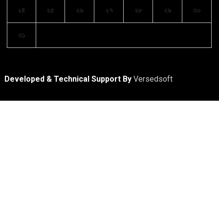
২৪
২৫
২৬
২৭
২৮
২৯
৩০
৩১
Developed & Technical Support By
Versedsoft