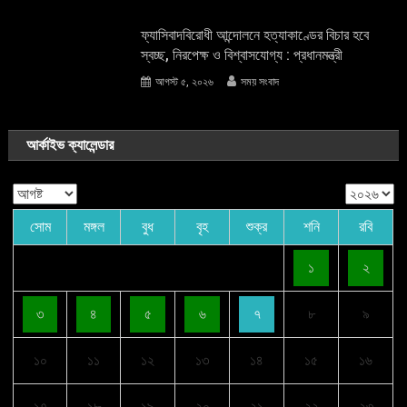
ফ্যাসিবাদবিরোধী আন্দোলনে হত্যাকাণ্ডের বিচার হবে
স্বচ্ছ, নিরপেক্ষ ও বিশ্বাসযোগ্য : প্রধানমন্ত্রী
আগস্ট ৫, ২০২৬
সময় সংবাদ
আর্কাইভ ক্যালেন্ডার
সোম
মঙ্গল
বুধ
বৃহ
শুক্র
শনি
রবি
১
২
৩
৪
৫
৬
৭
৮
৯
১০
১১
১২
১৩
১৪
১৫
১৬
১৭
১৮
১৯
২০
২১
২২
২৩