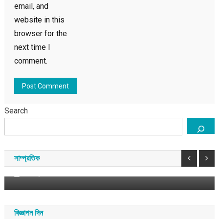
email, and
website in this
browser for the
next time I
comment.
Search
এশিয়া
বাংলাদেশ
শেখ হাসিনাকে নিয়ে কি দিল্লির অস্বস্তি বেড়েছে?
সাম্প্রতিক
আগস্ট ৬, ২০২৬
সময় সংবাদ
বিজ্ঞাপন দিন