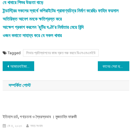
যে খাবারে শিশুর উচ্চতা বাড়ে
ইন্ডাস্ট্রির সকলের স্বার্থে কপিরাইটের প্রামাণ্যচিত্র নির্মাণ করেছিঃ ফাহিম ফয়সাল
অতিরিক্ত আবেগ মনকে ক্ষতিগ্রস্ত করে
আক্ষেপ প্রকাশ করলেন ‘ছুটির ঘণ্টা’র নির্মাতার মেয়ে বিন্দি
ওজন কমাতে সাহায্য করে যে সকল খাবার
Tagged
লিভার প্রতিস্থাপনের কাজ দ্রুত শুরু করবে বিএসএমএমইউ
Post
আজারবাইজানে এয়ার শো-তে তুর্কি ড্রোনের প্রশংসা
কানের সেরা ছবি ‘দ্য ট্রায়াঙ্গল অব স্যাডনেস’
navigation
সম্পর্কিত পোস্ট
ইতিহাস চর্চা, গণচেতনা ও স্বৈরস্বভাব । মুজতাহিদ ফারুকী
মে ৪, ২০২৩
সময় সংবাদ