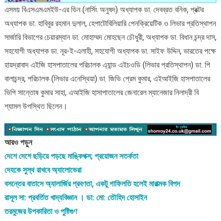
এসময় বিএসএমএমইউ-এর ডিন (নার্সিং অনুষদ) অধ্যাপক ডা. দেবব্রত বনিক, প্রক্টর
অধ্যাপক ডা. হাবিবুর রহমান দুলাল, হেপাটোবিলিয়ারি পেনক্রিয়েটিক ও লিভার প্রতিস্থাপন
সার্জারি বিভাগের চেয়ারম্যান ডা. মোহাম্মদ মোহছেন চৌধুরী, অধ্যাপক ডা. বিধান চন্দ্র দাস,
সহযোগী অধ্যাপক ডা. নূর-ই-এলাহী, সহযোগী অধ্যাপক ডা. সাইফ উদ্দিন, ভারতের পক্ষে
হায়দ্রাবাদ এইজি হাসপাতালের পরিচালক এ্যান্ড এইচওডি (লিভার প্রতিস্থাপন) ডা. পি
বালাচন্দ্র, পরিচালক (লিভার এনেস্থিয়া) ডা. জিভি প্রেম কুমার, এইআইজি হাসপাতালের
ভিপি সান্তোষ কুমার সাহা, এআইজি হাসাপাতালের জেনারেল ম্যানেজার নিলাদ্রী বি
শ্যামল উপস্থিত ছিলেন।
আরও পড়ুন
দেশে দেশে ছড়িয়ে পড়ছে মাঙ্কিপক্স; প্রয়োজন সতর্কতা
দেহকে সুস্থ রাখবে অ্যালোভেরা
বসন্তের বাতাসে অ্যালার্জির প্রবণতা, একটু গাফিলতি হলেই মারাত্মক বিপদ
রাসূল সা: প্রবর্তিত খাদ্যবিজ্ঞান । ডা: মো: তৌহিদ হোসাইন
তরমুজের উপকারিতা ও পুষ্টিগুণ