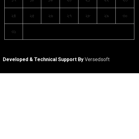
২৪
২৫
২৬
২৭
২৮
২৯
৩০
৩১
Developed & Technical Support By
Versedsoft