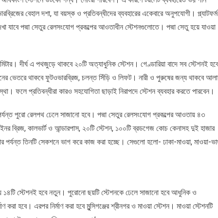
ভারব্রিজের বেহাল দশা, যা বয়স্ক ও প্রতিবন্ধীদের ব্যবহারের একেবারে অনুপযোগী। প্ল্যাটফর্ম
া যাবে পদ্মা সেতুর রেলসংযোগ প্রকল্পের আওতাধীন স্টেশনগুলোতে। পদ্মা সেতু হয়ে যাওয়া
োমিটার। দীর্ঘ এ পথজুড়ে থাকবে ২০টি অত্যাধুনিক স্টেশন। গেণ্ডারিয়া বাদে সব স্টেশনই হব
টেশনের ভেতরে থাকবে ফুটওভারব্রিজ, চলন্ত সিঁড়ি ও লিফট। নারী ও পুরুষের জন্য থাকবে আলা
বস্থা। ফলে প্রতিবন্ধীরা কারও সহযোগিতা ছাড়াই নিরাপদে স্টেশন ব্যবহার করতে পারবেন।
র পর্যন্ত পুরো রেলপথ ঢেলে সাজানো হবে। পদ্মা সেতুর রেলসংযোগ প্রকল্পের আওতায় ৪৩
নর ব্রিজ, কালভার্ট ও আন্ডারপাস, ২০টি স্টেশন, ১০০টি ব্রডগেজ কোচ কেনাসহ দুই হাজার
পর্যন্ত তিনটি সেকশনে ভাগ করে কাজ করা হচ্ছে। সেগুলো হলো- ঢাকা-মাওয়া, মাওয়া-ভাঙ্
ধ্যে ১৪টি স্টেশনই হবে নতুন। পুরোনো ছয়টি স্টেশনকে ঢেলে সাজানো হবে আধুনিক ও
মাণ করা হবে। এরপর নির্মাণ করা হবে মুন্সিগঞ্জের শ্রীনগর ও মাওয়া স্টেশন। মাওয়া স্টেশনটি