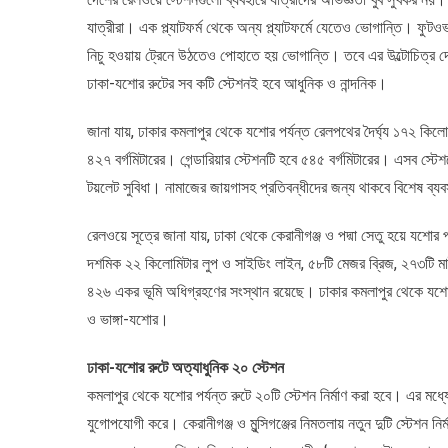
আধুনিকভাবে
যাত্রীরা। এক প্ল্যাটফর্ম থেকে অন্য প্ল্যাটফর্মে যেতেও ভোগান্তি। ফুটও
নির্মিত
হচ্ছে
নিচু হওয়ায় ট্রেনে উঠতেও পোহাতে হয় ভোগান্তি। তবে এর উল্টোচিত্র দেখ
২০
ঢাকা-যশোর রুটের সব কটি স্টেশনই হবে আধুনিক ও নান্দনিক।
রেলওয়ে
স্টেশন
জানা যায়, ঢাকার কমলাপুর থেকে যশোর পর্যন্ত রেলপথের দৈর্ঘ্য ১৭২ কিল
৪২৭ বর্গমিটারের। গেন্ডারিয়ার স্টেশনটি হবে ৫৪৫ বর্গমিটারের। এসব স্
টয়লেট সুবিধা। নামাজের জায়গাসহ প্রতিবন্ধীদের জন্য থাকবে বিশেষ ব্য
রেলওয়ে সূত্রে জানা যায়, ঢাকা থেকে কেরানীগঞ্জ ও পদ্মা সেতু হয়ে যশো
দশমিক ২২ কিলোমিটার লুপ ও সাইডিং লাইন, ৫৮টি মেজর ব্রিজ, ২৭৩টি মাই
৪২৬ একর ভূমি অধিগ্রহণের সংস্থান রয়েছে। ঢাকার কমলাপুর থেকে যশোর 
ও ভাঙ্গা-যশোর।
ঢাকা-যশোর রুটে অত্যাধুনিক ২০ স্টেশন
কমলাপুর থেকে যশোর পর্যন্ত রুটে ২০টি স্টেশন নির্মাণ করা হবে। এর ম
যুগোপযোগী করে। কেরানীগঞ্জ ও মুন্সিগঞ্জের নিমতলায় নতুন দুটি স্টেশন নির্