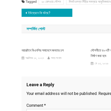
Tagged
২০ রেলওয়ে স্টেশন
লিফট-চলন্ত সিঁড়ির সমন্বয়ে আধুনিকভাবে ন
Post
ইউক্রেনে কি ঘটছে?
navigation
সম্পর্কিত পোস্ট
নয়াপল্টনে বিএনপির সমাবেশে জনতার ঢল
স্টেপনীতে ৪০৭টি ন
নির্মাণ করা হবে
অক্টোবর ১৮, ২০২৩
সময় সংবাদ
মে ২৩, ২০২৬
Leave a Reply
Your email address will not be published.
Requir
Comment
*