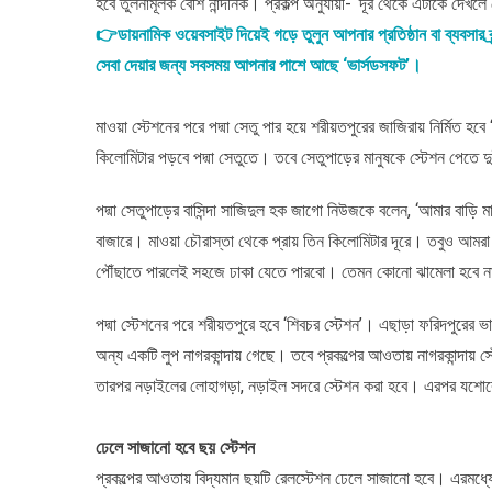
হবে তুলনামূলক বেশি নান্দনিক। প্রকল্প অনুযায়ী- ‘দূর থেকে এটাকে দে
👉ডায়নামিক ওয়েবসাইট দিয়েই গড়ে তুলুন আপনার প্রতিষ্ঠান বা ব্যবসার ব্র্
সেবা দেয়ার জন্য সবসময় আপনার পাশে আছে ‘ভার্সডসফট’।
মাওয়া স্টেশনের পরে পদ্মা সেতু পার হয়ে শরীয়তপুরের জাজিরায় নির্মিত হবে
কিলোমিটার পড়বে পদ্মা সেতুতে। তবে সেতুপাড়ের মানুষকে স্টেশন পেতে দ
পদ্মা সেতুপাড়ের বাসিন্দা সাজিদুল হক জাগো নিউজকে বলেন, ‘আমার বাড়ি মা
বাজারে। মাওয়া চৌরাস্তা থেকে প্রায় তিন কিলোমিটার দূরে। তবুও আমরা খ
পৌঁছাতে পারলেই সহজে ঢাকা যেতে পারবো। তেমন কোনো ঝামেলা হবে ন
পদ্মা স্টেশনের পরে শরীয়তপুরে হবে ‘শিবচর স্টেশন’। এছাড়া ফরিদপুরের
অন্য একটি লুপ নাগরকান্দায় গেছে। তবে প্রকল্পের আওতায় নাগরকান্দায় স্
তারপর নড়াইলের লোহাগড়া, নড়াইল সদরে স্টেশন করা হবে। এরপর যশোরের জা
ঢেলে সাজানো হবে ছয় স্টেশন
প্রকল্পের আওতায় বিদ্যমান ছয়টি রেলস্টেশন ঢেলে সাজানো হবে। এরমধ্যে