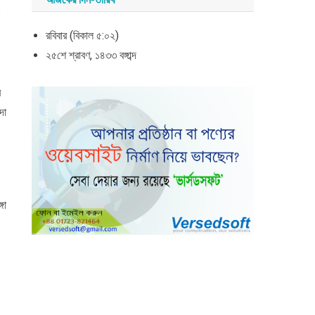
রবিবার (বিকাল ৫:০২)
২৫শে শ্রাবণ, ১৪৩৩ বঙ্গাব্দ
ে
দা
গা