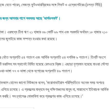
ে সহজে যেতে পারেন, সেজন্য ফুটওভারব্রিজের সঙ্গে লিফট ও এস্কেলেটরের (চলন্ত সিঁড়ি)
ার জন্য আপনার পাশে সবসময় আছে ‘ভার্সডসফট’।
 টাকা। এরমধ্যে চীনা ঋণ ২১ হাজার ৩৬ কোটি ৬৯ লাখ এবং সরকারি অর্থায়ন ১৮ হাজার ২১০
ালের জুলাইয়ে কাজ সম্পন্ন হওয়ার কথা রয়েছে।
ল্পের ভৌত অগ্রগতি ৫৪ শতাংশ এবং আর্থিক অগ্রগতি ৫৪ দশমিক ৯ শতাংশ। তিনটি অংশে
 ভরাটসহ সব স্থানেই নির্মিত হয়েছে রেলওয়ে ব্রিজ। এছাড়া দৃশ্যমান হয়েছে মাওয়া স্টেশন
়া-ভাঙ্গা ৭৭ ও ভাঙ্গা থেকে যশোরের অগ্রগতি ৪৬ শতাংশ।
মো. আফজাল হোসেন জাগো নিউজকে বলেন, ‘করোনাভাইরাস পরিস্থিতিতে অনেক সময় অপচয়
গিয়ে চলেছে। এ প্রকল্পের মাধ্যমে শুধু দক্ষিণাঞ্চলের মানুষ না, সারাদেশে ইতিবাচক আর্থিক
ম করছি। সব চ্যালেঞ্জ মোকাবিলা করে প্রকল্পের কাজ এগিয়ে চলেছে।’