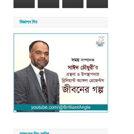
সময়
য়
সংবাদ
াদ
বিজ্ঞাপন দিন
আজকের দিন-তারিখ