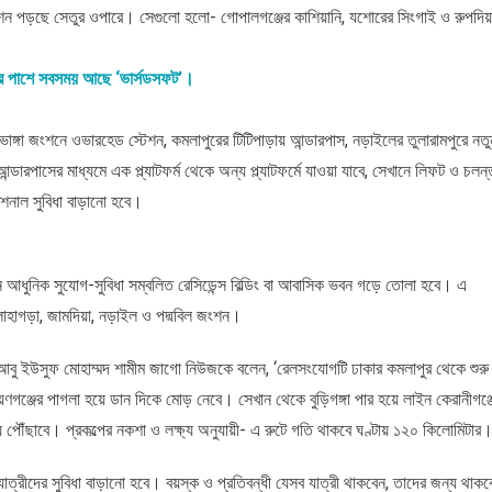
্টেশন পড়ছে সেতুর ওপারে। সেগুলো হলো- গোপালগঞ্জের কাশিয়ানি, যশোরের সিংগাই ও রুপদিয়
ার পাশে সবসময় আছে ‘ভার্সডসফট’।
ভাঙ্গা জংশনে ওভারহেড স্টেশন, কমলাপুরের টিটিপাড়ায় আন্ডারপাস, নড়াইলের তুলারামপুরে নতু
ন্ডারপাসের মাধ্যমে এক প্ল্যাটফর্ম থেকে অন্য প্ল্যাটফর্মে যাওয়া যাবে, সেখানে লিফট ও চলন্
রেশনাল সুবিধা বাড়ানো হবে।
ে আধুনিক সুযোগ-সুবিধা সম্বলিত রেসিডেন্স বিল্ডিং বা আবাসিক ভবন গড়ে তোলা হবে। এ
, লোহাগড়া, জামদিয়া, নড়াইল ও পদ্মবিল জংশন।
্ক) আবু ইউসুফ মোহাম্মদ শামীম জাগো নিউজকে বলেন, ‘রেলসংযোগটি ঢাকার কমলাপুর থেকে শুরু
ায়ণগঞ্জের পাগলা হয়ে ডান দিকে মোড় নেবে। সেখান থেকে বুড়িগঙ্গা পার হয়ে লাইন কেরানীগঞ্জ
িরায় পৌঁছাবে। প্রকল্পের নকশা ও লক্ষ্য অনুযায়ী- এ রুটে গতি থাকবে ঘণ্টায় ১২০ কিলোমিটার
 যাত্রীদের সুবিধা বাড়ানো হবে। বয়স্ক ও প্রতিবন্ধী যেসব যাত্রী থাকবেন, তাদের জন্য থাকব