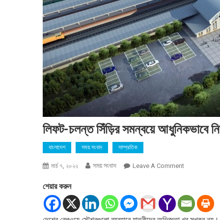
লিফট-চলন্ত সিঁড়ির সমন্বয়ে আধুনিকভাবে নির
বাংলাদেশ
সময় সংবাদ
সাম্প্রতিক
সময় সংবাদ
On
মার্চ ৭, ২০২২
Leave A Comment
লিফট-
শেয়ার করুন
চলন্ত
সিঁড়ির
সমন্বয়ে
দেশের রেলওয়ে স্টেশনগুলো ব্যবহারে যাত্রীদের অভিজ্ঞতা খুব সুখকর ন