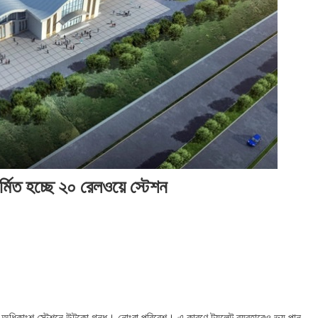
২০২৬
২০২৬
সম
সময়
সংব
সময়
সময়
সংবাদ
সংবাদ
সংবাদ
্মিত হচ্ছে ২০ রেলওয়ে স্টেশন
য়। অধিকাংশ স্টেশনে উটকো গন্ধ। নোংরা পরিবেশ। এ কারণে টয়লেট ব্যবহারেও ভয় পান