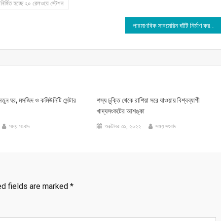
ির্মিত হচ্ছে ২০ রেলওয়ে স্টেশন
পারমাণবিক সাবমেরিন ঘাঁটি নির্মাণ করছে অস্ট্রেলিয়া!!!
তুন ঘর, মসজিদ ও কমিউনিটি সেন্টার
শস্য চুক্তি থেকে রাশিয়া সরে যাওয়ায় বিশ্বব্যাপী
খাদ্যসংকটের আশঙ্কা
সময় সংবাদ
অক্টোবর ৩১, ২০২২
সময় সংবাদ
ed fields are marked
*