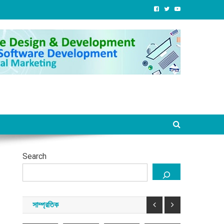
বাংলাদেশ
১১
জুলাই
জনগণের
জেআইসি
সাম্প্রতিক
দলীয়
বিপ্লবের
অধিকার
এক-
ঐক্যের
দ্বিতীয়
নিশ্চিত
শেখ
এগারোর
রাষ্ট্রপতি
বার্ষিকীতে
না
হাসিনার
সময়
এশিয়া
প্রার্থী
লন্ডনে
হওয়া
পতনের
তারেক
াংলাদেশ
কর্নেল
বিপ্লব
পর্যন্ত
পর
রহমানকে
(অব.)
সমাবেশ
আন্দোলন
সরকারবিহীন
নির্যাতনে
েখ
অলি
ও
চলবে:
তিনদিন
তথ্য
সিনাকে
আহমদ
নান্দনিক
ডা.
কী
পাওয়া
য়ে
বীর
সাংস্কৃতিক
শফিকুর
কী
গেছে
বিক্রম
অনুষ্ঠান
রহমান
ঘটেছিল
:
ল্লির
চিফ
্বস্তি
Search
প্রসিকি
আগস্ট
আগস্ট
আগস্ট
আগস্ট
ড়েছে?
৯,
৮,
৮,
৮,
২০২৬
২০২৬
২০২৬
২০২৬
আগস্ট
্ট
৮,
সাম্প্রতিক
সময়
সময়
সময়
সময়
২০২৬
২৬
সংবাদ
সংবাদ
সংবাদ
সংবাদ