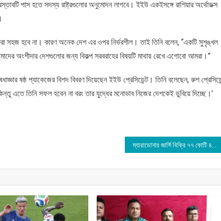
্রস্তাবটি পাস হতে সদস্য রাষ্ট্রগুলোর অনুমোদন লাগবে। ইইউ একইসঙ্গে রাশিয়ার অর্থোডক্স
।
 করা সহজ হবে না। কারণ অনেক দেশ এর ওপর নির্ভরশীল। তাই তিনি বলেন, “একটি সুশৃঙ্খল
আমাদের অংশীদার দেশগুলোর জন্য বিকল্প সরবরাহের বিষয়টি মাথায় রেখে এগোবো আমরা।”
ধাজ্ঞার ষষ্ঠ প্যাকেজের বিশদ বিবরণ দিয়েছেন ইইউ প্রেসিডেন্ট। তিনি বলেছেন, রুশ প্রেসিডেন
ন্তু এতে তিনি সফল হবেন না বরং তার যুদ্ধের মনোভাব নিজের দেশকেই ডুবিয়ে দিচ্ছে।’
ম্যারাডোনার জার্সি বিক্রি ৭৭ কোটি ৪৪ লাখ টাকায়