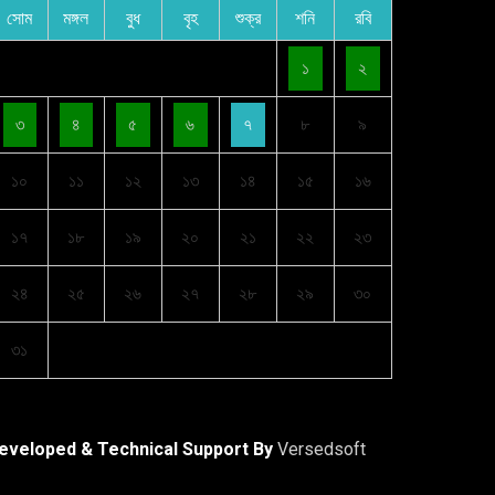
সোম
মঙ্গল
বুধ
বৃহ
শুক্র
শনি
রবি
১
২
৩
৪
৫
৬
৭
৮
৯
১০
১১
১২
১৩
১৪
১৫
১৬
১৭
১৮
১৯
২০
২১
২২
২৩
২৪
২৫
২৬
২৭
২৮
২৯
৩০
৩১
eveloped & Technical Support By
Versedsoft