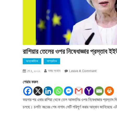
রাশিয়ার তেলের ওপর নিষেধাজ্ঞার প্রস্তাব ইই
আন্তর্জাতিক
সাম্প্রতিক
সময় সংবাদ
On
মে ৪, ২০২২
Leave A Comment
রাশিয়ার
শেয়ার করুন
তেলের
ওপর
নিষেধাজ্ঞার
কয়লার পর এবার রাশিয়া থেকে তেল আমদানির ওপর নিষেধাজ্ঞার প্রস্তাব 
প্রস্তাব
চলছে। চলতি বছরের শেষ নাগাদ সেটি পরিপূর্ণ করার আহ্বান জানিয়েছে এ
ইইউ’র