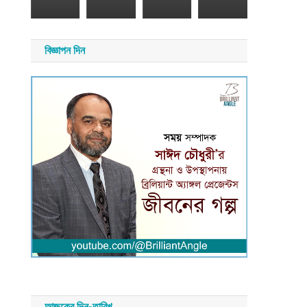
২৬
সময়
সংবাদ
য়
বিজ্ঞাপন দিন
াদ
আজকের দিন-তারিখ