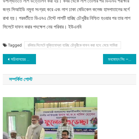
উপস্থিতিতে লাশ উত্তোলন করা হয়। কবর থেকে লাশ তোলার পর ডিএনএ পরীক্ষার
জন্য সিআইডি নমুনা সংগ্রহ করে এবং লাশ ঢাকা মেডিকেল কলেজ হাসপাতালের মর্গে
রাখা হয়। পরবর্তীতে ডিএনএ টেস্টে লাশটি হারিছ চৌধুরীর নিশ্চিত হওয়ার পর তার লাশ
সিলেটে দাফন করার পদক্ষেপ নেয় পরিবার। ইউএনবি
Tagged
রবিবার সিলেটে মুক্তিযোদ্ধা হারিছ চৌধুরীকে দাফন করা হবে: মেয়ে সামিরা
Post
সচিবালয়ের অগ্নিকাণ্ড একটি ষড়যন্ত্র : সারজিস আলম
মনমোহন সিং – ভারতের ‘অ্যাক্সিডেন্টাল প্রাইম মিনিস্টার’
navigation
সম্পর্কিত পোস্ট