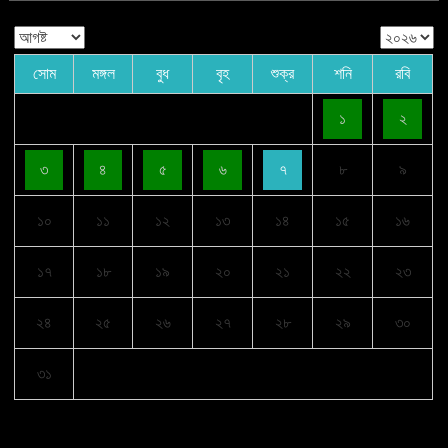
সোম
মঙ্গল
বুধ
বৃহ
শুক্র
শনি
রবি
১
২
৩
৪
৫
৬
৭
৮
৯
১০
১১
১২
১৩
১৪
১৫
১৬
১৭
১৮
১৯
২০
২১
২২
২৩
২৪
২৫
২৬
২৭
২৮
২৯
৩০
৩১