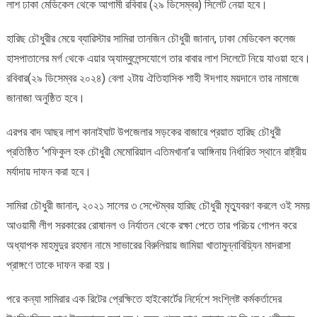
লাশ ঢাকা মেডিকেল থেকে আগামী রবিবার (২৯ ডিসেম্বর) সিলেট নেয়া হবে।
দাফন
করা
হবে:
হারিছ চৌধুরীর মেয়ে ব্যারিস্টার সামিরা তানজিন চৌধুরী জানান, ঢাকা মেডিকেল কলেজ
মেয়ে
হাসপাতালের মর্গ থেকে এয়ার অ্যাম্বুলেন্সযোগে তার বাবার লাশ সিলেটে নিয়ে যাওয়া হবে।
সামিরা
রবিবার(২৯ ডিসেম্বর ২০২৪) বেলা ২টায় ঐতিহাসিক শাহী ঈদগাহ ময়দানে তার নামাজে
জানাজা অনুষ্ঠিত হবে।
এরপর বাদ আছর লাশ কানাইঘাট উপজেলার সড়কের বাজারে প্রয়াত হারিছ চৌধুরী
প্রতিষ্ঠিত ‘শফিকুল হক চৌধুরী মেমোরিয়াল এতিমখানা’র আঙ্গিনায় নির্ধারিত স্থানে রাষ্ট্রীয়
মর্যাদায় দাফন করা হবে।
সামিরা চৌধুরী জানান, ২০২১ সালের ৩ সেপ্টেম্বর হারিছ চৌধুরী মৃত্যুবরণ করলে ওই সময়
আওয়ামী লীগ সরকারের রোষানল ও নির্যাতন থেকে রক্ষা পেতে তার পরিচয় গোপন করে
অধ্যাপক মাহমুদুর রহমান নামে সাভারের বিরুলিয়ায় জামিয়া খাতামুন্নাবিয়্যিন মাদরাসা
প্রাঙ্গণে তাকে দাফন করা হয়।
পরে কন্যা সামিরার এক রিটের প্রেক্ষিতে হাইকোর্টের নির্দেশে সংশ্লিষ্ট কর্মকর্তাদের