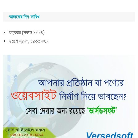
আজকের দিন-তারিখ
শুক্রবার (সকাল ১১:১৪)
২৩শে শ্রাবণ, ১৪৩৩ বঙ্গাব্দ