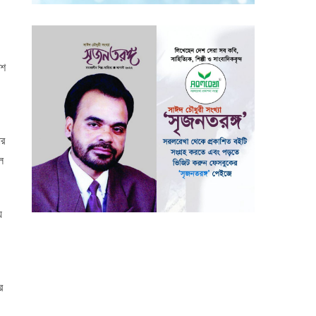
েশ
ার
ল
ে
র