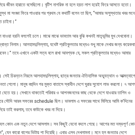
 গিয়ে জীবন হারাতে বসেছিলো। বৃটিশ নাগরিক না হলে হয়ত লাশ হয়েই ফিরে আসতে হতো।
ুস্থ মা সংজ্ঞা ফিরে পাওয়ার পর প্রথম যে কথাটি বলেন তা ছিল, “আমার অসুস্থতার খবর শুনে
ে চাইনা।”
 যাওয়া হয়নি বললেই চলে। মাঝে মাঝে ভাবতাম আর বুঝি কখনই মাতৃভূমির মুখ দেখবোনা।
্বান্ত নিলাম। আলহামদুলিল্লাহ, যথেষ্ট প্রতিকুলতার মধ্যেও শুধু মাকে দেখার জন্য কয়েকবা
করবেন।” তবে এখানে একটা সত্য বলে রাখা আবশ্যক যে, সকল প্রতিকূলতার মধ্যেও আমার
া। সেই চিরন্তন নিয়মে আলহামদুলিল্লাহ, ছাত্র জনতার ঐতিহাসিক অভ্যুত্থান ও আত্মত্যাগ
ীনতা পেলো। মানুষ বহুদিন পর মুক্ত বাতাসে স্বাধীন দেশে ঘুরার সুযোগ লাভ করলো। ৭ আগস
আমেরিকা যেতে হয়। সেখানে থাকতেই পরিবার ও আপনজনদের কাছ থেকে দেশে যাওয়ার তাগিদ ও
ারে সৌদি আরব সফরের schedule ছিল। ভাবলাম এ সফরের সাথে মিলিয়ে আমি ক’দিনের
নিয়ে তাই করলাম, তবে কাউকে খবর না দিয়ে।
নে হল কোন এক নতুন দেশে আসলাম। সব কিছুই যেনো বদলে গেছে। আগের মত দম্ভপূর্ণ কো
”, যেন কারো বাপের ভিটায় পা দিয়েছি। এবার এসব দেখলামনা। মনে হল জনতার দেশে