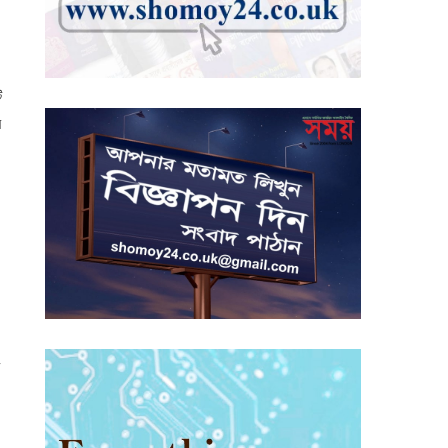
ি
র
ং