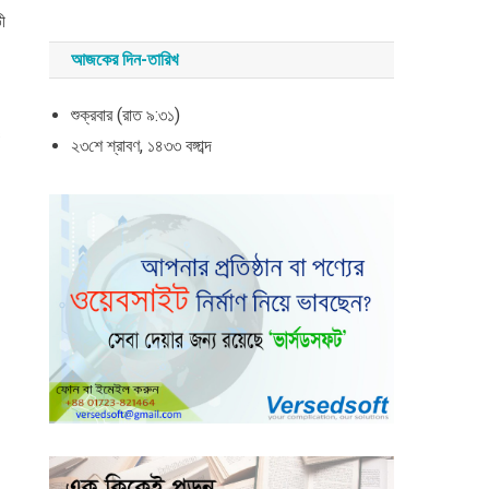
ী
আজকের দিন-তারিখ
শুক্রবার (রাত ৯:৩১)
ও
২৩শে শ্রাবণ, ১৪৩৩ বঙ্গাব্দ