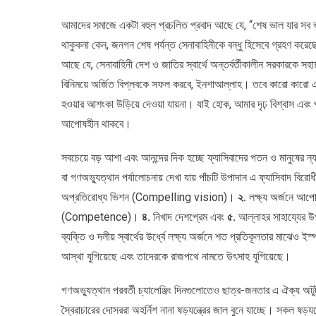
আমাদের সমাজে একটা বহুল প্রচলিত প্রবাদ আছে যে, “শেষ ভাল যার সব ভ
থাকুকনা কেন, জনগন শেষ পর্যন্ত সেনাবাহিনীকে বন্ধু হিসেবে গ্রহণ করেছে
আছে যে, সেনাবাহিনী দেশ ও জাতির স্বার্থে অন্তর্বর্তীকালীন সরকারকে সহা
বিনিময়ে অর্জিত বিপ্লবকে সফল করবে, ইনশাআল্লাহ। তবে কারো কারো 
হওয়ার আশংকা উড়িয়ে দেওয়া যায়না। যাই হোক, আমার দৃঢ় বিশ্বাস এবং প্
আপোষহীন থাকবে।
সবচেয়ে বড় আশা এবং আনন্দের দিক হচ্ছে ফ্যাসিবাদের পতন ও মানুষের ন্য
বা গণঅভ্যুত্থান পর্যালোচনায় দেখা যায় পাঁচটি উপাদান এ ফ্যাসিবাদ ব
অপ্রতিরোধ্য ভিশন (Compelling vision)।
২.
লক্ষ্য অর্জনে
(Competence)।
৪.
নিখাদ দেশপ্রেম এবং
৫.
আল্লাহর সাহায্যের উপ
ব্যক্তি ও দলীয় স্বার্থের উর্ধ্বে লক্ষ্য অর্জনে শত প্রতিকূলতার মাঝে
আস্থা যুগিয়েছে এবং তাদেরকে রাজপথে নামতে উৎসাহ যুগিয়েছে।
গণঅভ্যুত্থান পরবর্তী চ্যালেঞ্জিং দিনগুলোতেও ছাত্র-জনতার এ ঐক্য 
স্বৈরাচারের দোসররা অহর্নিশ নানা ষড়যন্ত্রের জাল বুনে যাচ্ছে। সকল ষড