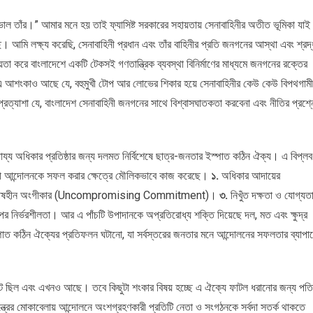
াল তাঁর।” আমার মনে হয় তাই ফ্যাসিষ্ট সরকারের সহায়তায় সেনাবাহিনীর অতীত ভূমিকা যাই
। আমি লক্ষ্য করেছি, সেনাবাহিনী প্রধান এবং তাঁর বাহিনীর প্রতি জনগনের আস্থা এবং শ্রদ্
য়তা করে বাংলাদেশে একটি টেকসই গণতান্ত্রিক ব্যবস্থা বিনির্মাণের মাধ্যমে জনগনের রক্তের
এ আশংকাও আছে যে, বহুমুখী টোপ আর লোভের শিকার হয়ে সেনাবাহিনীর কেউ কেউ বিপথগামী
রত্যাশা যে, বাংলাদেশ সেনাবাহিনী জনগনের সাথে বিশ্বাসঘাতকতা করবেনা এবং নীতির প্রশ্ন
ায্য অধিকার প্রতিষ্ঠার জন্য দলমত নির্বিশেষে ছাত্র-জনতার ইস্পাত কঠিন ঐক্য। এ বিপ্লব
িরোধী আন্দোলনকে সফল করার ক্ষেত্রে মৌলিকভাবে কাজ করেছে।
১.
অধিকার আদায়ের
 আপোষহীন অংগীকার (Uncompromising Commitment)।
৩.
নিখুঁত দক্ষতা ও যোগ্যত
র নির্ভরশীলতা। আর এ পাঁচটি উপাদানকে অপ্রতিরোধ্য শক্তি দিয়েছে দল, মত এবং ক্ষুদ্র
ও ইস্পাত কঠিন ঐক্যের প্রতিফলন ঘটানো, যা সর্বস্তরের জনতার মনে আন্দোলনের সফলতার ব্যাপা
অটুট ছিল এবং এখনও আছে। তবে কিছুটা শংকার বিষয় হচ্ছে এ ঐক্যে ফাটল ধরানোর জন্য পত
়যন্ত্রের মোকাবেলায় আন্দোলনে অংশগ্রহণকারী প্রতিটি নেতা ও সংগঠনকে সর্বদা সতর্ক থাকতে