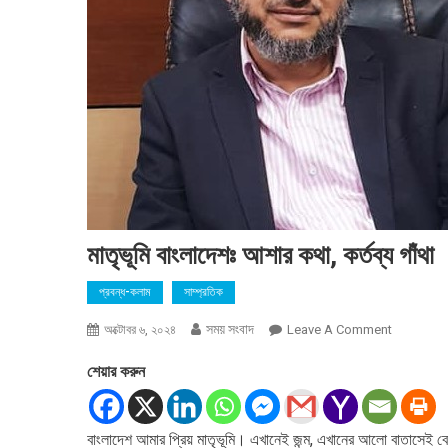
মাতৃভূমি বাংলাদেশঃ আশার কথা, কর্তব্য গাঁথা
প্রবন্ধ-কলাম
সাম্প্রতিক
সময় সংবাদ
On
অক্টোবর ৬, ২০২৪
Leave A Comment
মাতৃভূমি
শেয়ার করুন
বাংলাদেশঃ
আশার
কথা,
বাংলাদেশ আমার প্রিয় মাতৃভূমি। এখানেই জন্ম, এখানের আলো বাতাসেই বে
কর্তব্য