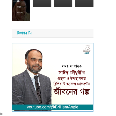
২৬
সময়
সময়
সংবাদ
সংবাদ
য়
াদ
বিজ্ঞাপন দিন
ায়