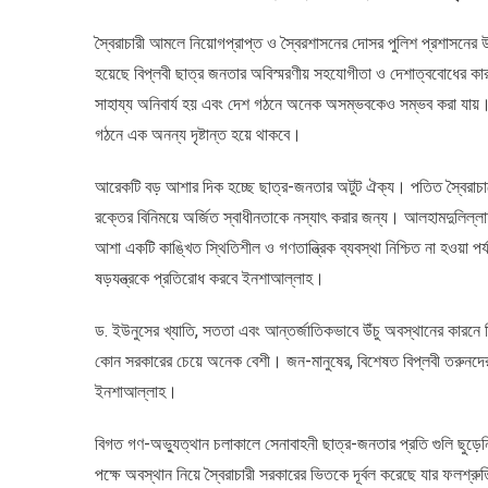
স্বৈরাচারী আমলে নিয়োগপ্রাপ্ত ও স্বৈরশাসনের দোসর পুলিশ প্রশাসনে
হয়েছে বিপ্লবী ছাত্র জনতার অবিস্মরণীয় সহযোগীতা ও দেশাত্ববোধের 
সাহায্য অনিবার্য হয় এবং দেশ গঠনে অনেক অসম্ভবকেও সম্ভব করা যায়। বি
গঠনে এক অনন্য দৃষ্টান্ত হয়ে থাকবে।
আরেকটি বড় আশার দিক হচ্ছে ছাত্র-জনতার অটুট ঐক্য। পতিত স্বৈরাচারের
রক্তের বিনিময়ে অর্জিত স্বাধীনতাকে নস্যাৎ করার জন্য। আলহামদুলিল্ল
আশা একটি কাঙ্খিত স্থিতিশীল ও গণতান্ত্রিক ব্যবস্থা নিশ্চিত না হওয়া 
ষড়যন্ত্রকে প্রতিরোধ করবে ইনশাআল্লাহ।
ড. ইউনুসের খ্যাতি, সততা এবং আন্তর্জাতিকভাবে উঁচু অবস্থানের কারনে
কোন সরকারের চেয়ে অনেক বেশী। জন-মানুষের, বিশেষত বিপ্লবী তরুনদের
ইনশাআল্লাহ।
বিগত গণ-অভ্যুত্থান চলাকালে সেনাবাহনী ছাত্র-জনতার প্রতি গুলি ছুড়ে
পক্ষে অবস্থান নিয়ে স্বৈরাচারী সরকারের ভিতকে দূর্বল করেছে যার ফলশ