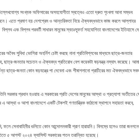
র উল্লেখযোগ্য সংখ্যক অফিসারের অসহযোগীতা স্বত্বেও এতো দ্রুত শৃংখলা আনা সম্ভব
কারনে। এতে প্রমাণ হয় দেশপ্রেম ও আন্তরিকতা নিয়ে ঐক্যবদ্ধভাবে কাজ করলে আল্লাহর
প্লব এবং বিপ্লব পরবর্তী সাধারন মানুষের স্বতঃস্ফূর্ত সহযোগিতা বাংলাদেশের ইতিহাসে দ
 অবৈধ সুবিধা ভোগিরা অহর্নিশ চেষ্টা করছে নানা প্রতিবিপ্লবের মাধ্যমে ছাত্র-জনতার
াহ, ছাত্র-জনতার সচেতন ও ঐক্যবদ্ব প্রতিরোধ বেশ কয়েকটা ষড়যন্ত্র নস্যাৎ করেছে। আম
পর্যন্ত ছাত্র-জনতা কোন ষড়যন্ত্রে পা দেবেনা এবং শীষাগলানো প্রাচীরের মত ঐকবদ্ধভাবে সক
 তিনি সরকার প্রধান হওয়ায় এ সরকারের প্রতি দেশের মানুষের আস্থা ও প্রত্যাশা অতীতের য
 এ আস্থা ও আশা বাংলাদেশে একটি টেকশই গণতান্ত্রিক কাঠামো স্থাপনে সহায়তা করবে,
নি, ফলে সেনাবাহিনীর গুলিতে কোন আন্দোলনকারী প্রাণ হারায়নি। বিলম্বে হলেও তারা জনগনে
্রুতিতে ৫ আগস্ট ২০২৪ ফ্যাসিস্ট সরকারের পতন তরান্বিত হয়েছে।