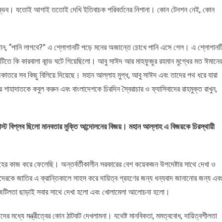
ন সম্ভব। যতোই আগাই ততোই দেখি ইতিবাচক পরিবর্তনের নিশানা। কোন টেনশন নেই, কোন
ান, “পানি লাগবে?” এ শ্লোগানটি পড়ে মনের অজান্তে চোখে পানি এসে গেল। এ শ্লোগানট
াটিতে কি কারবালা কান্ড ঘটে গিয়েছিলো। আবু সাঈদ আর মাহফুজুর রহমান মুগ্ধের মত ঈমানে
 অকাতরে সব কিছু বিলিয়ে দিয়েছে। মহান আল্লাহ মুগ্ধ, আবু সাঈদ এবং তাদের পথ ধরে যারা
শাহাদাতকে কবুল করুন এবং বাংলাদেশকে চিরদিন স্বৈরাচার ও ফ্যাসিবাদের রাহমুক্ত রাখুন,
স্ট বিপ্লব ছিলো মানবতার মুক্তি আন্দোলনের বিজয়। মহান আল্লাহ এ বিজয়কে চিরস্থায়ী
হের কাজ করে ফেলেছি। অন্তর্বর্তীকালীন সরকারের বেশ কয়েকজন উপদেষ্টার সাথে দেখা ও
াদেরকে জাতির এ ক্রান্তিকালে সাহস করে দায়িত্ব গ্রহণের জন্য ধন্যবাদ জানানোর জন্য এব
 জটিলতা ছাড়াই সবার সাথে দেখা হলো এবং খোলামেলা আলোচনা হলো।
ের মধ্যে মন্ত্রীত্বের কোন ঠাটবাট দেখলামনা। যথেষ্ট মানবিকতা, মমত্ববোধ, দায়িত্বশীলতা