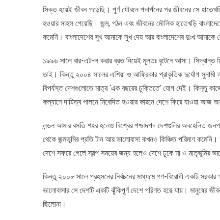
সিক্ত হয়েই জীবন গড়েছি। পূর্ণ যৌবনে পদার্পনের পর জীবনের সে হাতেখড়
গাঁথা
।
হওয়ার সাহস পেয়েছি। জন্ম, গঠন এবং জীবনের মৌলিক হাতেখড়ি বাংলাদেশে
ব্যারিস্টার
কমেনি। বাংলাদেশের সুখ আমাকে সুখ দেয় আর বাংলাদেশের দুঃখ আমাকে 
হামিদ
আজাদ
১৯৯৬ সালে বার-এট-ল করার ব্রত নিয়েই মূলতঃ বৃটেনে আসা। সিদ্বান্ত 
তাই। কিন্তু ২০০৪ সালের এশিয়া ও আফ্রিকার প্রাকৃতিক দুর্যোগ সুনামী
বিপর্যস্ত দেশগুলোতে মাত্র ‘এক বছরের চুক্তিতে’ যোগ দেই। কিন্তু ক
কল্যানে দায়িত্ব পালনে নিবেদিত হওয়ার কারনে দেশে ফিরে যাওয়া আজ 
লন্ডন আমার বসতি শহর হলেও বিশ্বের পশ্চাদপদ দেশগুলির অবহেলিত জ
থেকে জন্মভূমির প্রতি টান আর ভালোবাসা কখনও কিঞ্চিত পরিমাণ কমেনি। ফল
দেশে সফরে গেলে স্বল্প সময়ের জন্য হলেও দেশে ঢুকে মা ও মাতৃভূমির 
কিন্তু ২০০৮ সালে প্রহসনের নির্বচনের মাধ্যমে গণ-বিরোধী একটি সরকা
ভালোবাসার সে দেশটি একটি ঝুঁকিপূর্ণ দেশে পরিণত হয়ে যায়। মানুষের জীবন
ছিলোনা।