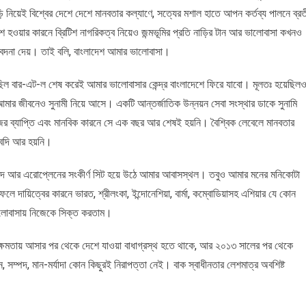
ি নিয়েই বিশ্বের দেশে দেশে মানবতার কল্যাণে, সত্যের মশাল হাতে আপন কর্তব্য পালনে ব্রত
 হওয়ার কারনে ব্রিটিশ নাগরিকত্ব নিয়েও জন্মভূমির প্রতি নাড়ির টান আর ভালোবাসা কখনও
বেদনা দেয়। তাই বলি, বাংলাদেশ আমার ভালোবাসা।
ছিল বার-এট-ল শেষ করেই আমার ভালোবাসার কেন্দ্র বাংলাদেশে ফিরে যাবো। মূলতঃ হয়েছিল
 আমার জীবনেও সুনামী নিয়ে আসে। একটি আন্তর্জাতিক উন্নয়ন সেবা সংস্থার ডাকে সুনামি
াজের ব্যাপ্তি এবং মানবিক কারনে সে এক বছর আর শেষই হয়নি। বৈশ্বিক লেবেলে মানবতার
অবদি আর হয়নি।
নপদ আর এরোপ্লেনের সংকীর্ণ সিট হয়ে উঠে আমার আবাসস্থল। তবুও আমার মনের মনিকোটা
ে দায়িত্বের কারনে ভারত, শ্রীলংকা, ইন্দোনেশিয়া, বার্মা, কম্বোডিয়াসহ এশিয়ার যে কোন
ভালোবাসায় নিজেকে সিক্ত করতাম।
র ক্ষমতায় আসার পর থেকে দেশে যাওয়া বাধাগ্রস্থ হতে থাকে, আর ২০১৩ সালের পর থেকে
, সম্পদ, মান-মর্যাদা কোন কিছুরই নিরাপত্তা নেই। বাক স্বাধীনতার লেশমাত্র অবশিষ্ট