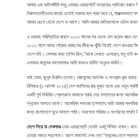
আমার এক আইনজীবি বন্ধু একবার এয়ারপোর্টে অন্যায়ের প্রতিবাদ করতে
নিরাপত্তাহীনতার মাত্রা এতোই ভয়াবহ রূপ ধারন করে যে, মারাত্মকভাবে অস
আমার ছেলে যেনো দেশে না আসে। আমি আমার নাতিগুলোকে এতিম বানাত
এ ভয়াবহ পরিস্থিতির কারনে ২০১৩ সালের পর থেকে বেশ কয়েক বছর দেশে
২০২২ সালে আম্মা স্ট্রোক করার পর জীবনের ঝুঁকি নিয়েই দেশে যাওয়ার সিদ
দেশে যাই। সেসময় কড়া তাগিদ ছিল, “মাকে দেখতে এসেছেন, শুধু তাই 
এলাকার মানুষের ভালোবাসায় আমি কখনও ঘাটতি অনুভব করিনি।
যাই হোক, জুলুম চিরদিন চলেনা। মজলুমের আর্তনাদ ও সংগ্রাম বৃথা যায়ন
বিনিময়ে (৫ আগস্ট ২০২৪) দেশ জালিমের রাহু মুক্ত হলো এবং নতুন স্বাধ
একটি পূর্ব নির্ধারিত প্রোগ্রামে আমাকে প্রায় দেড় সপ্তাহের জন্য 
অনুরোধ আসতে থাকে। আমেরিকা সফরের দু’সপ্তাহ পরই আমার স্বপরিব
জন্য বাংলাদেশে ঘুরে আসতে পারি। অবশেষে পরিবার ও সংগঠনের সম্মতি 
দেশে গিয়ে যা দেখলামঃ
ঢাকা এয়ারপোর্টে নেমেই একটু বিস্মিত হলাম। ম
চেহারা নজরে পড়লোনা। আগে নামলেই দেখা যেত “অমুকের দেশে স্বাগতম