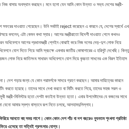
জ নিজ বাসায় অবস্থান করছেন। মনে হলো যেন আমি কোন উন্নত ও সভ্য দেশের মন্ত্রী-
িদেশ সফরের দাওয়াত পেয়েছেন। উনি সবটাই reject করেছেন এ কারনে যে, দেশের স্বার্থে এ
ক বিস্ময়ে বললেন, এটা কেমন কথা স্যার। আগের মন্ত্রীরাতো বিদেশী দাওয়াত পেলে কখনও
ন অধিবেশনে আগের প্রধানমন্ত্রী প্লেইন বোঝাই করে নিজ দলের দেড়-দুশ লোক নিয়ে
িবেশনে যোগ দিতে গিয়ে আমি স্বচক্ষে একবার জাতীয় কোষাগারের এ হরিলুট দেখেছি। কিন্ত
 নয়জন লোক নিয়ে জাতিসংঘ সাধারন অধিবেশনে যোগ দিয়ে কৃচ্চতা সাধনের এক বিরল ইতিহাস
। দেশ গড়ার জন্য যে কোন পরামর্শকে সাদরে গ্রহণ করছেন। আমার দায়িত্বের কারনে
থে মিটিং করতে হয়েছে। তাদের সাথে দেখা করতে বা মিটিং করতে গিয়ে, তাদের সহজ সরল ও
খী মন্ত্রী-মিনিস্টার হতো দেশটা কতইনা উন্নত হতো। এবার উপদেষ্টাদের যে কজনের সাথে
ো যেনো আমার স্বপ্ন বাস্তবে রূপ নিতে চলছে, আলহামদুলিল্লাহ।
িরিয়ে আনতে বহু সময় লাগে। কোন কোন দেশ পাঁচ বা দশ বছরেও ন্যুনতম শৃংখলা প্রতিষ্ঠা
 ফিরে এসেছে তা সত্যিই প্রশংসার যোগ্য।