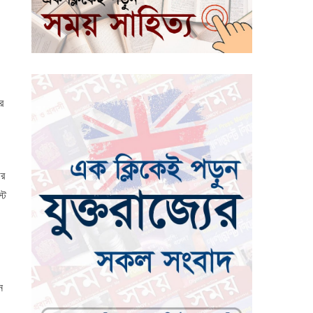
র
ের
্ট
ন