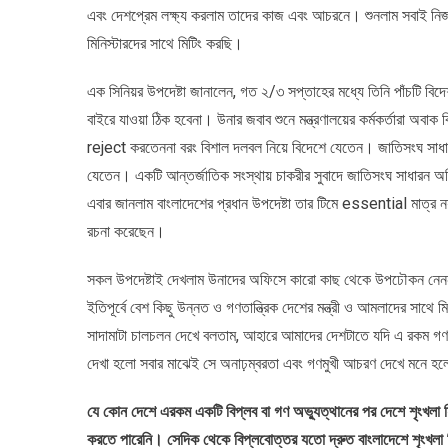
এবং দেশপ্রেম লক্ষ্য করলাম তাদের কাজ এবং আচরনে। শুনলাম সবাই নি
মিনিস্টারদের সাথে মিটিং করছি।
এক সিনিয়র উপদেষ্টা জানালেন, গত ২/৩ সপ্তাহের মধ্যে তিনি পাঁচটি ব
বাইরে যাওয়া ঠিক হবেনা। উনার জবাব শুনে মন্ত্রণালয়ের কর্মকর্তারা অবা
reject করতেননা বরং বিশাল দলবল নিয়ে বিদেশে যেতেন। জাতিসংঘ সাধার
যেতেন। একটি আন্তর্জাতিক সংস্থায় চাকরীর সুবাদে জাতিসংঘ সাধারন অধ
এবার জানলাম বাংলাদেশের প্রধান উপদেষ্টা তার টিমে essential মাত্র
রচনা করেছেন।
সকল উপদেষ্টাই দেখলাম উনাদের অফিসে কারো কাছ থেকে উপঢৌকন নেননা
ইতিপূর্বে বেশ কিছু উন্নত ও গণতান্ত্রিক দেশের মন্ত্রী ও আমলাদের সা
সাদামাটা চালচলন দেখে বলতাম, আহারে আমাদের দেশটাতে যদি এ রকম গণমু
দেখা হলো সবার মাঝেই সে অনাঢ়ম্বরতা এবং গণমুখী আচরণ দেখে মনে হল
যে কোন দেশে এরকম একটি বিপ্লব বা গণ অভ্যুত্থানের পর দেশে শৃংখলা ফ
করতে পারেনি। সেদিক থেকে বিপ্লবোত্তর যতো দ্রুত বাংলাদেশে শৃংখলা