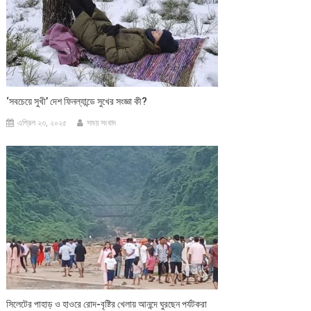
‘সবচেয়ে সুখী’ দেশ ফিনল্যান্ডে সুখের সংজ্ঞা কী?
এপ্রিল ২৩, ২০২৫
সময় সংবাদ
সিলেটের পাহাড় ও হাওরে রোদ-বৃষ্টির খেলায় আনন্দে ঘুরছেন পর্যটকরা