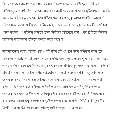
বিগত ১৫ বছর বাংলাদেশ জামায়াতে ইসলামীর ওপর সবচেয়ে বেশি জুলুম-নির্যাতন
চালিয়েছে আওয়ামী লীগ। হাজার হাজার নেতাকর্মীকে হত্যা ও জেলে ঢুকিয়েছে। এমনকি
অনেকের বাড়িঘর বুলডোজার দিয়ে গুঁড়িয়ে দেওয়া হয়েছে। আমরা ফ্যাসিস্ট আওয়ামী
লীগের সকল হত্যা ও নির্যাতনের বিচার চাই। উন্নয়নের নামে লুটপাট করে বিদেশে টাকা
পাচার করেছে। প্রতিবাদ জানালে হত্যা নির্যাতন চালিয়েছে তারা। বুক চিতিয়ে দাঁড়ানো
আমাদের সন্তানদের ইতিহাস কখনো ভুলে যাবো না।
জামায়াতনেতা বলেন, আমরা এমন একটি রাষ্ট্র চাই যেখানে সবার অধিকার সমান হবে।
আমাদের কলিজার টুকরো ছেলে মেয়েরা চাকরির জন্য দ্বারে দ্বারে ঘুরে বেড়াবে না। বরং
একটি মানবিক ও নৈতিক শিক্ষার মাধ্যমে তাদেরকে চাকরির সুব্যবস্থা করা হবে। ধর্মে-বর্ণে
হানাহানি থাকবে না, কোনো ধর্মীয় প্রতিষ্ঠানকে পাহারা দিতে হবেনা। কিছু লোক বলে
জামায়াত ক্ষমতায় আসলে মহিলাদেরকে জোর করে বোরখা পরানো হবে। আমরা এটা
বলিনা। তিনি জামায়াত কর্মীদেরকে নৈতিক মান ও জাগতিক মান উন্নতির আহবান
জানান। তার আগমন উপলক্ষে ফরিদপুরবাসীর যাতায়াতের কষ্ট হওয়ায় তিনি দুঃখ প্রকাশ
করে বলেন, আমরা শুধু আল্লাহর জন্যই পরস্পরকে ভালোবাসি। তিনি ফরিদপুরবাসীর
নিকট দোয়া প্রার্থনা করেন এবং ফরিদপুরবাসীর জন্যও দোয়া করেন।