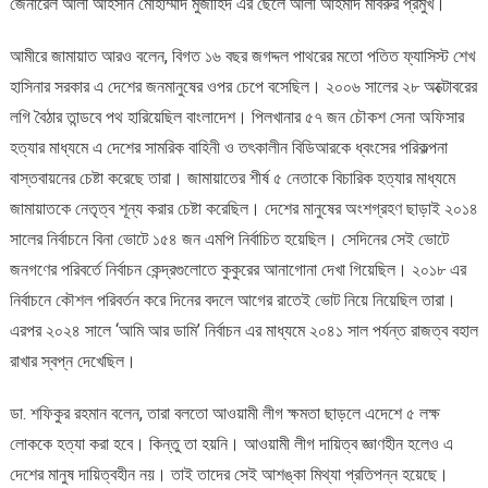
জেনারেল আলী আহসান মোহাম্মাদ মুজাহিদ এর ছেলে আলী আহমাদ মাবরুর প্রমুখ।
আমীরে জামায়াত আরও বলেন, বিগত ১৬ বছর জগদ্দল পাথরের মতো পতিত ফ্যাসিস্ট শেখ
হাসিনার সরকার এ দেশের জনমানুষের ওপর চেপে বসেছিল। ২০০৬ সালের ২৮ অক্টোবরের
লগি বৈঠার তান্ডবে পথ হারিয়েছিল বাংলাদেশ। পিলখানার ৫৭ জন চৌকশ সেনা অফিসার
হত্যার মাধ্যমে এ দেশের সামরিক বাহিনী ও তৎকালীন বিডিআরকে ধ্বংসের পরিকল্পনা
বাস্তবায়নের চেষ্টা করেছে তারা। জামায়াতের শীর্ষ ৫ নেতাকে বিচারিক হত্যার মাধ্যমে
জামায়াতকে নেতৃত্ব শূন্য করার চেষ্টা করেছিল। দেশের মানুষের অংশগ্রহণ ছাড়াই ২০১৪
সালের নির্বাচনে বিনা ভোটে ১৫৪ জন এমপি নির্বাচিত হয়েছিল। সেদিনের সেই ভোটে
জনগণের পরিবর্তে নির্বাচন কেন্দ্রগুলোতে কুকুরের আনাগোনা দেখা গিয়েছিল। ২০১৮ এর
নির্বাচনে কৌশল পরিবর্তন করে দিনের বদলে আগের রাতেই ভোট নিয়ে নিয়েছিল তারা।
এরপর ২০২৪ সালে ‘আমি আর ডামি’ নির্বাচন এর মাধ্যমে ২০৪১ সাল পর্যন্ত রাজত্ব বহাল
রাখার স্বপ্ন দেখেছিল।
ডা. শফিকুর রহমান বলেন, তারা বলতো আওয়ামী লীগ ক্ষমতা ছাড়লে এদেশে ৫ লক্ষ
লোককে হত্যা করা হবে। কিন্তু তা হয়নি। আওয়ামী লীগ দায়িত্ব জ্ঞাণহীন হলেও এ
দেশের মানুষ দায়িত্বহীন নয়। তাই তাদের সেই আশঙ্কা মিথ্যা প্রতিপন্ন হয়েছে।