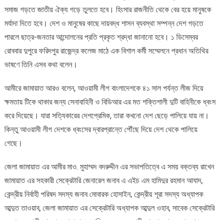
নির্যাতনের
সমাজ গড়তে জাতীয় ঐক্য গড়ে তুলতে হবে। হিংসার রাজনীতি থেকে বের হয়ে মানুষকে
বিচার
মর্যাদা দিতে হবে। দেশ ও মানুষের কাছে দায়বদ্ধ শাসন ব্যবস্থা সম্পন্ন দেশ গড়তে
চাই
পারলে ছাত্র-জনতার আন্দোলনের প্রতি প্রকৃত শ্রদ্ধা জানানো হবে। ১ ডিসেম্বর
:
রোববার দুপুরে ফরিদপুর রাজেন্দ্র কলেজ মাঠে এক বিশাল কর্মী সম্মেলনে প্রধান অতিথির
ডা.
শফিকুর
ভাষণে তিনি এসব কথা বলেন।
রহমান
আমীরে জামায়াত আরও বলেন, আওয়ামী লীগ বাংলাদেশকে ৪১ সাল পর্যন্ত লীজ দিয়ে
ক্ষমতায় টিকে থাকার জন্য সেনাবাহিনী ও বিডিআর এর মত শক্তিশালী দুটি বাহিনীকে ধ্বংস
করে দিয়েছে। যারা সত্যিকারের দেশপ্রেমিক, তারা কখনো দেশ ছেড়ে পালিয়ে যায় না।
কিন্তু আওয়ামী লীগ দেশকে ধ্বংসের দ্বারপ্রান্তে পৌঁছে দিয়ে দেশ থেকে পালিয়ে
গেছে।
জেলা জামায়াত এর আমীর মাও. মুহাম্মদ বদরুদ্দীন এর সভাপতিত্বে এ সময় বক্তব্য রাখেন
জামায়াত এর সহকারী সেক্রেটারি জেনারেল জনাব এ এইচ এম হামিদুর রহমান আযাদ,
কেন্দ্রীয় নির্বাহী পরিষদ সদস্য জনাব মোবারক হোসাইন, কেন্দ্রীয় শূরা সদস্য অধ্যাপক
আব্দুত তাওয়াব, জেলা জামায়াত এর সেক্রেটারি অধ্যাপক আব্দুল ওহাব, সাবেক সেক্রেটারি