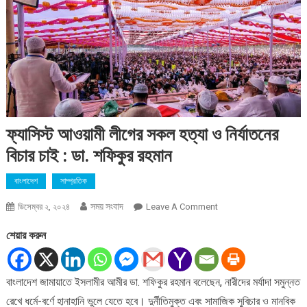
ফ্যাসিস্ট আওয়ামী লীগের সকল হত্যা ও নির্যাতনের
বিচার চাই : ডা. শফিকুর রহমান
বাংলাদেশ
সাম্প্রতিক
সময় সংবাদ
On
ডিসেম্বর ২, ২০২৪
Leave A Comment
ফ্যাসিস্ট
শেয়ার করুন
আওয়ামী
লীগের
সকল
বাংলাদেশ জামায়াতে ইসলামীর আমীর ডা. শফিকুর রহমান বলেছেন, নারীদের মর্যাদা সমুন্নত
হত্যা
রেখে ধর্মে-বর্ণে হানাহানি ভুলে যেতে হবে। দুর্নীতিমুক্ত এবং সামাজিক সুবিচার ও মানবিক
ও