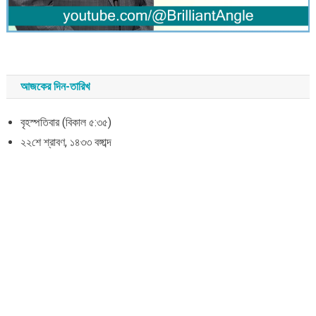
আজকের দিন-তারিখ
বৃহস্পতিবার (বিকাল ৫:৩৫)
২২শে শ্রাবণ, ১৪৩৩ বঙ্গাব্দ