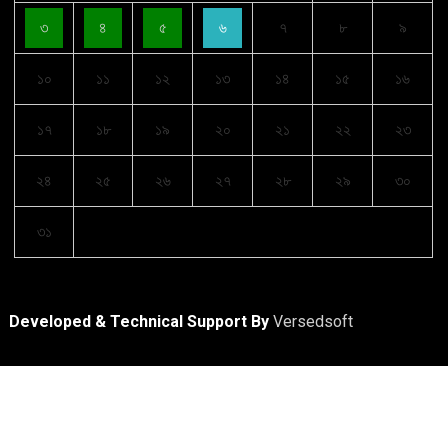
৩
৪
৫
৬
৭
৮
৯
১০
১১
১২
১৩
১৪
১৫
১৬
১৭
১৮
১৯
২০
২১
২২
২৩
২৪
২৫
২৬
২৭
২৮
২৯
৩০
৩১
Developed & Technical Support By
Versedsoft