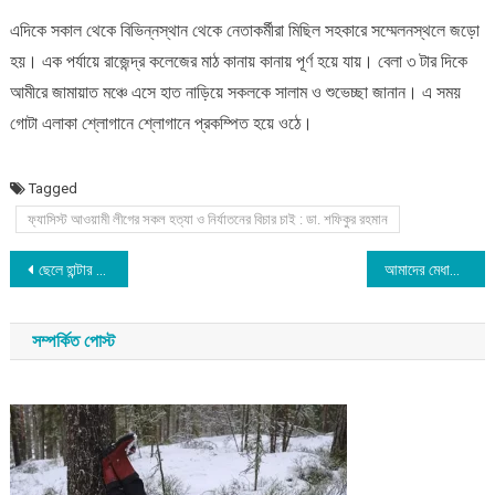
এদিকে সকাল থেকে বিভিন্নস্থান থেকে নেতাকর্মীরা মিছিল সহকারে সম্মেলনস্থলে জড়ো
হয়। এক পর্যায়ে রাজেন্দ্র কলেজের মাঠ কানায় কানায় পূর্ণ হয়ে যায়। বেলা ৩ টার দিকে
আমীরে জামায়াত মঞ্চে এসে হাত নাড়িয়ে সকলকে সালাম ও শুভেচ্ছা জানান। এ সময়
গোটা এলাকা শ্লোগানে শ্লোগানে প্রকম্পিত হয়ে ওঠে।
Tagged
ফ্যাসিস্ট আওয়ামী লীগের সকল হত্যা ও নির্যাতনের বিচার চাই : ডা. শফিকুর রহমান
Post
ছেলে হান্টার বাইডেনকে ক্ষমা করলেন প্রেসিডেন্ট জো
আমাদের মেধাবী ছেলে-মেয়েরা নিজ পরিবার ও এই বারাকে গর্বিত করেছেন : মেয়র লুৎফুর
navigation
সম্পর্কিত পোস্ট