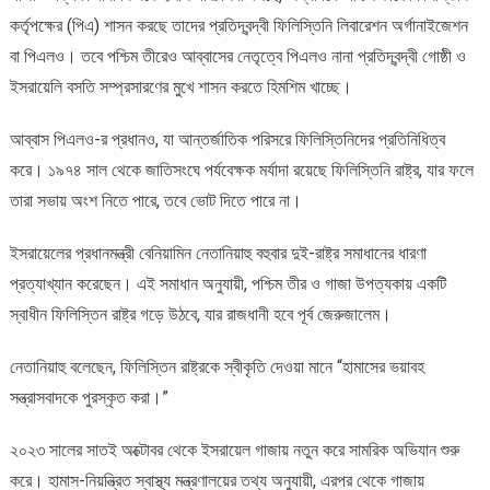
কর্তৃপক্ষের (পিএ) শাসন করছে তাদের প্রতিদ্বন্দ্বী ফিলিস্তিনি লিবারেশন অর্গানাইজেশন
বা পিএলও। তবে পশ্চিম তীরেও আব্বাসের নেতৃত্বে পিএলও নানা প্রতিদ্বন্দ্বী গোষ্ঠী ও
ইসরায়েলি বসতি সম্প্রসারণের মুখে শাসন করতে হিমশিম খাচ্ছে।
আব্বাস পিএলও-র প্রধানও, যা আন্তর্জাতিক পরিসরে ফিলিস্তিনিদের প্রতিনিধিত্ব
করে। ১৯৭৪ সাল থেকে জাতিসংঘে পর্যবেক্ষক মর্যাদা রয়েছে ফিলিস্তিনি রাষ্ট্র, যার ফলে
তারা সভায় অংশ নিতে পারে, তবে ভোট দিতে পারে না।
ইসরায়েলের প্রধানমন্ত্রী বেনিয়ামিন নেতানিয়াহু বহুবার দুই-রাষ্ট্র সমাধানের ধারণা
প্রত্যাখ্যান করেছেন। এই সমাধান অনুযায়ী, পশ্চিম তীর ও গাজা উপত্যকায় একটি
স্বাধীন ফিলিস্তিন রাষ্ট্র গড়ে উঠবে, যার রাজধানী হবে পূর্ব জেরুজালেম।
নেতানিয়াহু বলেছেন, ফিলিস্তিন রাষ্ট্রকে স্বীকৃতি দেওয়া মানে “হামাসের ভয়াবহ
সন্ত্রাসবাদকে পুরস্কৃত করা।”
২০২৩ সালের সাতই অক্টোবর থেকে ইসরায়েল গাজায় নতুন করে সামরিক অভিযান শুরু
করে। হামাস-নিয়ন্ত্রিত স্বাস্থ্য মন্ত্রণালয়ের তথ্য অনুযায়ী, এরপর থেকে গাজায়