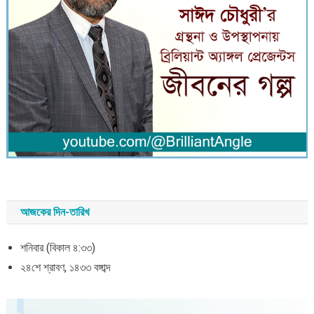
আজকের দিন-তারিখ
শনিবার (বিকাল ৪:৩৩)
২৪শে শ্রাবণ, ১৪৩৩ বঙ্গাব্দ