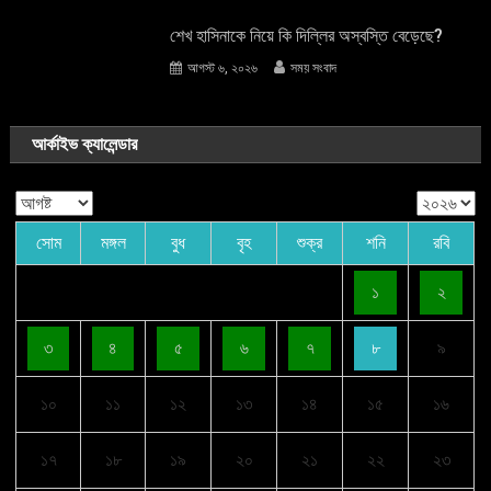
শেখ হাসিনাকে নিয়ে কি দিল্লির অস্বস্তি বেড়েছে?
আগস্ট ৬, ২০২৬
সময় সংবাদ
আর্কাইভ ক্যালেন্ডার
সোম
মঙ্গল
বুধ
বৃহ
শুক্র
শনি
রবি
১
২
৩
৪
৫
৬
৭
৮
৯
১০
১১
১২
১৩
১৪
১৫
১৬
১৭
১৮
১৯
২০
২১
২২
২৩