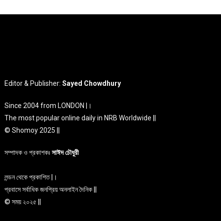
Editor & Publisher:
Sayed Chowdhury
Since 2004 from LONDON |।
The most popular online daily in NRB Worldwide ||
© Shomoy 2025 ||
সম্পাদক ও প্রকাশকঃ
সাঈদ চৌধুরী
লন্ডন থেকে প্রকাশিত |।
প্রবাসে সর্বাধিক জনপ্রিয় অনলাইন দৈনিক ||
© সময় ২০২৫ ||