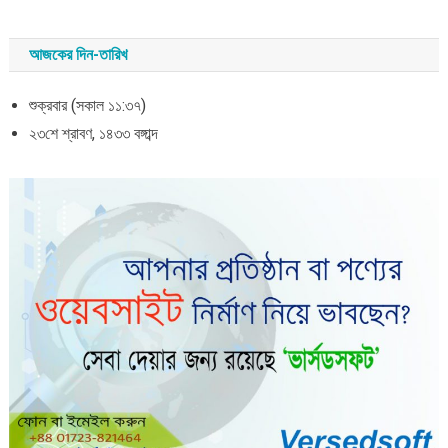
আজকের দিন-তারিখ
শুক্রবার (সকাল ১১:৩৭)
২৩শে শ্রাবণ, ১৪৩৩ বঙ্গাব্দ