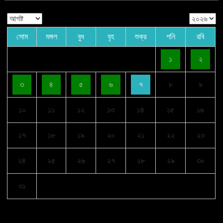
সোম
মঙ্গল
বুধ
বৃহ
শুক্র
শনি
রবি
১
২
৩
৪
৫
৬
৭
৮
৯
১০
১১
১২
১৩
১৪
১৫
১৬
১৭
১৮
১৯
২০
২১
২২
২৩
২৪
২৫
২৬
২৭
২৮
২৯
৩০
৩১