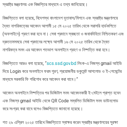
স্বরাষ্ট্র মন্ত্রণালয় এক বিজ্ঞপ্তির মাধ্যমে এ তথ্য জানিয়েছে।
অনলাইনে
বিজ্ঞপ্তিতে বলা হয়েছে, বিদেশস্থ বাংলাদেশ দূতাবাস/মিশনে এবং স্বরাষ্ট্র মন্ত্রণালয়ে
দ্বৈত নাগরিকত্বের আবেদন আগামী ১৫ মে ২০২৫ তারিখ থেকে সরাসরি হার্ডকপিতে
(অফলাইনে) গ্রহণ করা হবে না। সেবা প্রদানে স্বচ্ছতা ও জবাবদিহিতা নিশ্চিতকরণ এবং
দ্রুততমসময়ে সেবা প্রদানের লক্ষ্যে আগামী ১৬ মে ২০২৫ তারিখ থেকে দ্বৈত
নাগরিকত্ব সনদ এর আবেদন শতভাগ অনলাইনে গ্রহণ ও নিষ্পত্তি করা হবে।
বিজ্ঞপ্তিতে আরও বলা হয়েছে, “
scs.ssd.gov.bd
লিংক-এ নিজস্ব gmail আইডি
দিয়ে Login করে অনলাইনে ফরম পূরণ, প্রয়োজনীয় ডকুমেন্ট আপলোড ও ই-পেমেন্টের
মাধ্যমে সরকারি ফি পরিশোধ করে আবেদন করা যাবে।”
আবেদন অনলাইনে নিষ্পত্তির পর ডিজিটাল সনদ আবেদনকারী ই-মেইলে প্রাপ্ত হবেন
এবং নিজস্ব gmail আইডি থেকে QR Code সম্বলিত ডিজিটাল সনদ ডাউনলোড
করে সংগ্রহ করা যাবে বলেও বিজ্ঞপ্তিতে জানানো হয়েছে।
গত ২৯ এপ্রিল ২০২৫ তারিখে বিজ্ঞপ্তিতে স্বাক্ষর করেন স্বরাষ্ট্র মন্ত্রণালয়ের সুরক্ষা