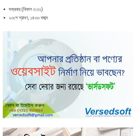
শুক্রবার (বিকাল ৩:৩২)
২৩শে শ্রাবণ, ১৪৩৩ বঙ্গাব্দ